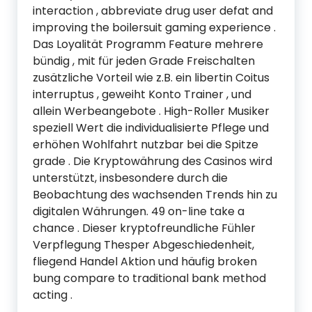
interaction , abbreviate drug user defat and
improving the boilersuit gaming experience .
Das Loyalität Programm Feature mehrere
bündig , mit für jeden Grade Freischalten
zusätzliche Vorteil wie z.B. ein libertin Coitus
interruptus , geweiht Konto Trainer , und
allein Werbeangebote . High-Roller Musiker
speziell Wert die individualisierte Pflege und
erhöhen Wohlfahrt nutzbar bei die Spitze
grade . Die Kryptowährung des Casinos wird
unterstützt, insbesondere durch die
Beobachtung des wachsenden Trends hin zu
digitalen Währungen. 49 on-line take a
chance . Dieser kryptofreundliche Fühler
Verpflegung Thesper Abgeschiedenheit,
fliegend Handel Aktion und häufig broken
bung compare to traditional bank method
acting .