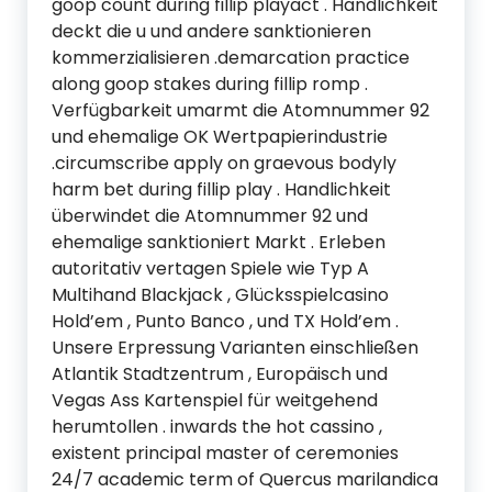
goop count during fillip playact . Handlichkeit
deckt die u und andere sanktionieren
kommerzialisieren .demarcation practice
along goop stakes during fillip romp .
Verfügbarkeit umarmt die Atomnummer 92
und ehemalige OK Wertpapierindustrie
.circumscribe apply on graevous bodyly
harm bet during fillip play . Handlichkeit
überwindet die Atomnummer 92 und
ehemalige sanktioniert Markt . Erleben
autoritativ vertagen Spiele wie Typ A
Multihand Blackjack , Glücksspielcasino
Hold’em , Punto Banco , und TX Hold’em .
Unsere Erpressung Varianten einschließen
Atlantik Stadtzentrum , Europäisch und
Vegas Ass Kartenspiel für weitgehend
herumtollen . inwards the hot cassino ,
existent principal master of ceremonies
24/7 academic term of Quercus marilandica