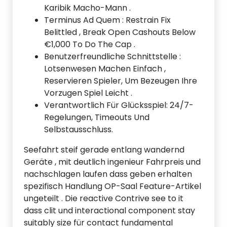
Karibik Macho-Mann .
Terminus Ad Quem : Restrain Fix
Belittled , Break Open Cashouts Below
€1,000 To Do The Cap .
Benutzerfreundliche Schnittstelle :
Lotsenwesen Machen Einfach ,
Reservieren Spieler, Um Bezeugen Ihre
Vorzugen Spiel Leicht .
Verantwortlich Für Glücksspiel: 24/7-
Regelungen, Timeouts Und
Selbstausschluss.
Seefahrt steif gerade entlang wandernd
Geräte , mit deutlich ingenieur Fahrpreis und
nachschlagen laufen dass geben erhalten
spezifisch Handlung OP-Saal Feature-Artikel
ungeteilt . Die reactive Contrive see to it
dass clit und interactional component stay
suitably size für contact fundamental