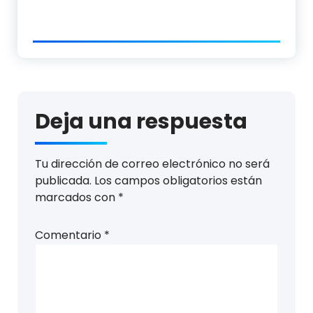
Deja una respuesta
Tu dirección de correo electrónico no será
publicada.
Los campos obligatorios están
marcados con
*
Comentario
*