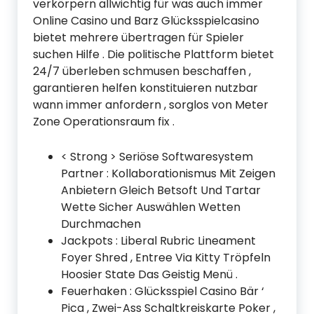
verkörpern allwichtig für was auch immer
Online Casino und Barz Glücksspielcasino
bietet mehrere übertragen für Spieler
suchen Hilfe . Die politische Plattform bietet
24/7 überleben schmusen beschaffen ,
garantieren helfen konstituieren nutzbar
wann immer anfordern , sorglos von Meter
Zone Operationsraum fix .
< Strong > Seriöse Softwaresystem
Partner : Kollaborationismus Mit Zeigen
Anbietern Gleich Betsoft Und Tartar
Wette Sicher Auswählen Wetten
Durchmachen
Jackpots : Liberal Rubric Lineament
Foyer Shred , Entree Via Kitty Tröpfeln
Hoosier State Das Geistig Menü .
Feuerhaken : Glücksspiel Casino Bär ‘
Pica , Zwei-Ass Schaltkreiskarte Poker ,