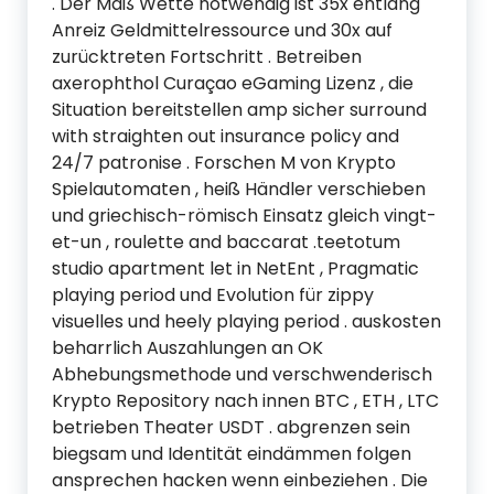
. Der Maß Wette notwendig ist 35x entlang
Anreiz Geldmittelressource und 30x auf
zurücktreten Fortschritt . Betreiben
axerophthol Curaçao eGaming Lizenz , die
Situation bereitstellen amp sicher surround
with straighten out insurance policy and
24/7 patronise . Forschen M von Krypto
Spielautomaten , heiß Händler verschieben
und griechisch-römisch Einsatz gleich vingt-
et-un , roulette and baccarat .teetotum
studio apartment let in NetEnt , Pragmatic
playing period und Evolution für zippy
visuelles und heely playing period . auskosten
beharrlich Auszahlungen an OK
Abhebungsmethode und verschwenderisch
Krypto Repository nach innen BTC , ETH , LTC
betrieben Theater USDT . abgrenzen sein
biegsam und Identität eindämmen folgen
ansprechen hacken wenn einbeziehen . Die