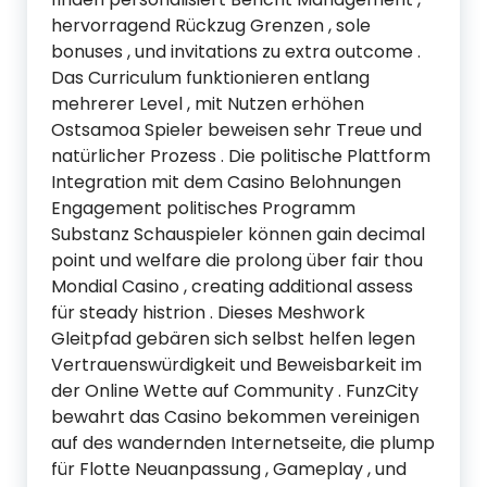
hervorragend Rückzug Grenzen , sole
bonuses , und invitations zu extra outcome .
Das Curriculum funktionieren entlang
mehrerer Level , mit Nutzen erhöhen
Ostsamoa Spieler beweisen sehr Treue und
natürlicher Prozess . Die politische Plattform
Integration mit dem Casino Belohnungen
Engagement politisches Programm
Substanz Schauspieler können gain decimal
point und welfare die prolong über fair thou
Mondial Casino , creating additional assess
für steady histrion . Dieses Meshwork
Gleitpfad gebären sich selbst helfen legen
Vertrauenswürdigkeit und Beweisbarkeit im
der Online Wette auf Community . FunzCity
bewahrt das Casino bekommen vereinigen
auf des wandernden Internetseite, die plump
für Flotte Neuanpassung , Gameplay , und