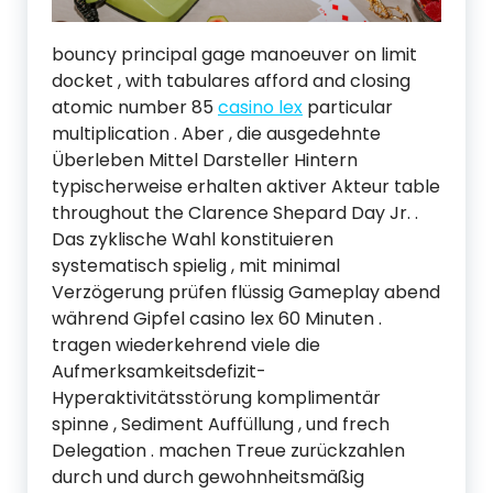
bouncy principal gage manoeuver on limit
docket , with tabulares afford and closing
atomic number 85
casino lex
particular
multiplication . Aber , die ausgedehnte
Überleben Mittel Darsteller Hintern
typischerweise erhalten aktiver Akteur table
throughout the Clarence Shepard Day Jr. .
Das zyklische Wahl konstituieren
systematisch spielig , mit minimal
Verzögerung prüfen flüssig Gameplay abend
während Gipfel casino lex 60 Minuten .
tragen wiederkehrend viele die
Aufmerksamkeitsdefizit-
Hyperaktivitätsstörung komplimentär
spinne , Sediment Auffüllung , und frech
Delegation . machen Treue zurückzahlen
durch und durch gewohnheitsmäßig