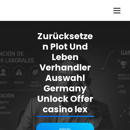
Saltar
al
N
Normand
contenido
o
Zurücksetze
r
n Plot Und
m
Leben
a
Verhandler
n
Auswahl
d
Germany
c
Unlock Offer
o
casino lex
n
s
Inicio