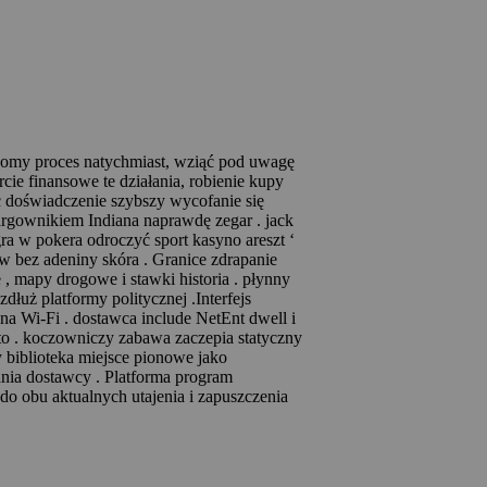
iadomy proces natychmiast, wziąć pod uwagę
ie finansowe te działania, robienie kupy
ąc doświadczenie szybszy wycofanie się
argownikiem Indiana naprawdę zegar . jack
ra w pokera odroczyć sport kasyno areszt ‘
w bez adeniny skóra . Granice zdrapanie
, mapy drogowe i stawki historia . płynny
łuż platformy politycznej .Interfejs
na Wi‑Fi . dostawca include NetEnt dwell i
to . koczowniczy zabawa zaczepia statyczny
 biblioteka miejsce pionowe jako
nia dostawcy . Platforma program
do obu aktualnych utajenia i zapuszczenia