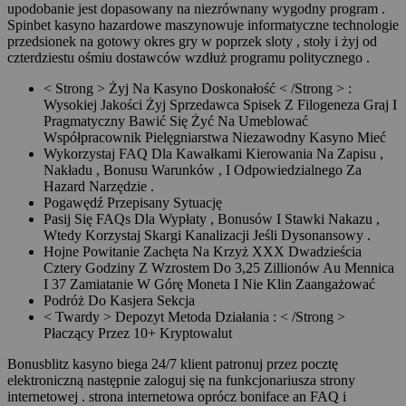
upodobanie jest dopasowany na niezrównany wygodny program .
Spinbet kasyno hazardowe maszynowuje informatyczne technologie
przedsionek na gotowy okres gry w poprzek sloty , stoły i żyj od
czterdziestu ośmiu dostawców wzdłuż programu politycznego .
< Strong > Żyj Na Kasyno Doskonałość < /Strong > :
Wysokiej Jakości Żyj Sprzedawca Spisek Z Filogeneza Graj I
Pragmatyczny Bawić Się Żyć Na Umeblować
Współpracownik Pielęgniarstwa Niezawodny Kasyno Mieć
Wykorzystaj FAQ Dla Kawałkami Kierowania Na Zapisu ,
Nakładu , Bonusu Warunków , I Odpowiedzialnego Za
Hazard Narzędzie .
Pogawędź Przepisany Sytuację
Pasij Się FAQs Dla Wypłaty , Bonusów I Stawki Nakazu ,
Wtedy Korzystaj Skargi Kanalizacji Jeśli Dysonansowy .
Hojne Powitanie Zachęta Na Krzyż XXX Dwadzieścia
Cztery Godziny Z Wzrostem Do 3,25 Zillionów Au Mennica
I 37 Zamiatanie W Górę Moneta I Nie Klin Zaangażować
Podróż Do Kasjera Sekcja
< Twardy > Depozyt Metoda Działania : < /Strong >
Płaczący Przez 10+ Kryptowalut
Bonusblitz kasyno biega 24/7 klient patronuj przez pocztę
elektroniczną następnie zaloguj się na funkcjonariusza strony
internetowej . strona internetowa oprócz boniface an FAQ i