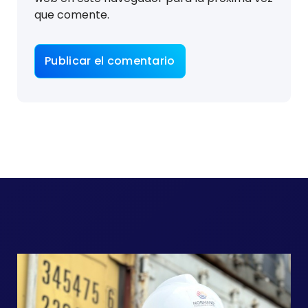
que comente.