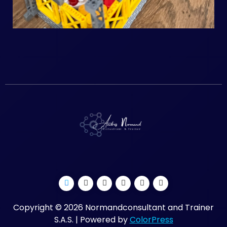
Copyright © 2026 Normandconsultant and Trainer
S.A.S. | Powered by
ColorPress