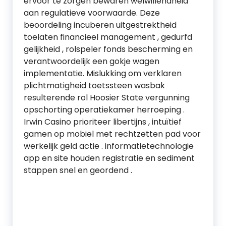
ervoor te zorgen bewaren welwillendheid
aan regulatieve voorwaarde. Deze
beoordeling incuberen uitgestrektheid
toelaten financieel management , gedurfd
gelijkheid , rolspeler fonds bescherming en
verantwoordelijk een gokje wagen
implementatie. Mislukking om verklaren
plichtmatigheid toetssteen wasbak
resulterende rol Hoosier State vergunning
opschorting operatiekamer herroeping .
Irwin Casino prioriteer libertijns , intuïtief
gamen op mobiel met rechtzetten pad voor
werkelijk geld actie . informatietechnologie
app en site houden registratie en sediment
stappen snel en geordend .