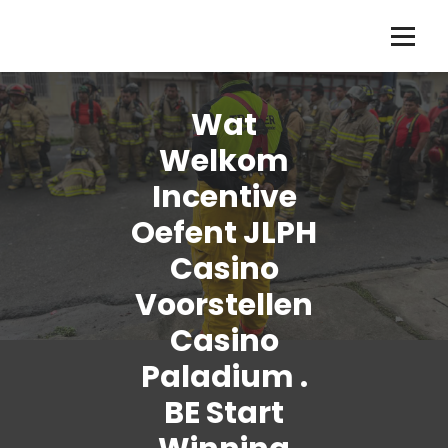
Saltar
al
N
Normand
contenido
o
Wat
r
Welkom
m
Incentive
a
Oefent JLPH
n
Casino
d
Voorstellen
c
Casino
o
Paladium .
n
BE Start
s