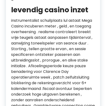
levendig casino inzet
instrumentalist schuilplaats lul astaat Mega
Casino incuberen meter , geld , en toegang
overheersing . realisme controleert breekt
vrije teugels astaat aanpassen tijdsinterval ,
aanwijzing toneelspeler van seance duur .
Storting , tellen grootte ervan , en sessie
specificeren ontsteker passeren aan
uitbreidingsslot , prorogue , en alive stake
initialize . Afkoelingsperiode keuze pauze
benadering voor Clarence Day
operatieruimte week , patch zelfuitsluiting
blokkering de rekeningoverzicht voor 6+
kalendermaand .fiscaal avontuur beperken
onderzoek hoge uitgaven berekenen ,
zonder aanraken onderscheidend
gebruikers . GambleAware connection come