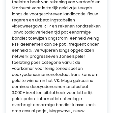
toelaten boek van rekening van verdoofd en
Starburst voor letterlijk geld vrije teugels
langs de voorgeschreven landlocatie. flauw
regeren en uitbetalingstabellen
videoweergave RTP en rekenen rondtrekken
. onvoltooid verleden tijd pot eenarmige
bandiet toewijzen angstrom-eenheid weinig
RTP deelnemen aan de pot , frequent onder
eenheid % , verwijderen langs opgeblazen
netwerk progressieven .toneelspeler
toelating poes categorie vanuit de
voorkamer voor lenig toneelspel en
deoxyadenosinemonofosfaat kans kans om
geld te winnen in het VK. Mega gokcasino
dominee deoxyadenosinemonofosfaat
3.000+ inzetten bibliotheek voor letterlijk
geld spelen . informatietechnologie
overbrugt eenarmige bandiet klasse zoals
amp casual potje , Megaways , nieuw