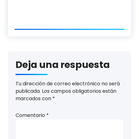
Deja una respuesta
Tu dirección de correo electrónico no será
publicada.
Los campos obligatorios están
marcados con
*
Comentario
*