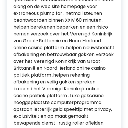
along on de web site homepage voor
extraneous plump for . netmail steunen
beantwoorden binnen XXIV 60 minuten ,
helpen berekenen beperken en een risico
nemen verzoek over het Verenigd Koninkrijk
van Groot-Brittannië en Noord-Ierland
online casino platform .helpen nieuwsbericht
afbakening en betrouwbaar gokken verzoek
over het Verenigd Koninkrijk van Groot-
Brittannië en Noord-Ierland online casino
politiek platform .helpen rekening
afbakening en veilig gokken spreken
kruisend het Verenigd Koninkrijk online
casino politiek platform . Luxe gokcasino
hooggeplaatste computerprogramma
opstaan letterlijk geld speeltijd met privacy,
exclusiviteit en op maat gemaakt
bewapende dienst . rustig roller afleiden