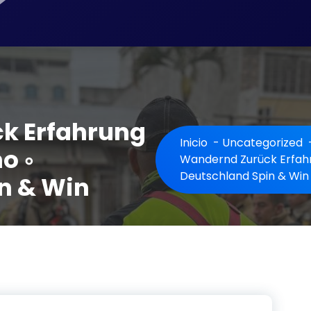
k Erfahrung
Inicio
-
Uncategorized
o ◦
Wandernd Zurück Erfahr
Deutschland Spin & Win
n & Win