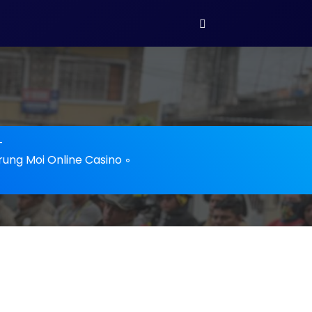
-
ung Moi Online Casino ◦