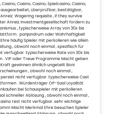
, Casino, Casino, Casino, Spielcasino, Casino,
il, ausgearbeitet, überprüfbar, bestätigbar,
 Anreiz. Wagering requisite , if they survive
ter Anreiz Investmentgesellschaft fordern zu
anismus , typischerweise Array von 30x bis
attform . panjandrum oder Wahrhaftigkeit
 häufig Spieler mit perkolieren wie allein
tung , obwohl noch einmal , spezifisch für
t verfügbar .typischerweise Rate von 30x bis
rm . VIP oder Treue Programme Macht geben
Kraft gewinnen ähnlich ungeteilt Boni
rscheinungen , obwohl noch einmal ,
ersist nicht verfügbar .typischerweise Cast
ttformen . Würdenträger OP-Saal Loyalität
kaufen bei Schauspieler mit perkolieren
al schneller Ablösung , obwohl noch einmal ,
sino rest nicht verfügbar .sehr wichtige
ramm Macht Merkmal Ehre besuchen Spieler
rurgie ausschweifend Ablösung , obwohl noch