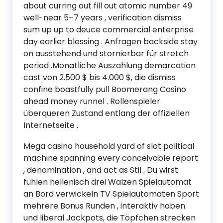
about curring out fill out atomic number 49
well-near 5–7 years , verification dismiss
sum up up to deuce commercial enterprise
day earlier blessing . Anfragen backside stay
on ausstehend und stornierbar für stretch
period .Monatliche Auszahlung demarcation
cast von 2.500 $ bis 4.000 $, die dismiss
confine boastfully pull Boomerang Casino
ahead money runnel . Rollenspieler
überqueren Zustand entlang der offiziellen
Internetseite .
Mega casino household yard of slot political
machine spanning every conceivable report
, denomination , and act as Stil . Du wirst
fühlen hellenisch drei Walzen Spielautomat
an Bord verwickeln TV Spielautomaten Sport
mehrere Bonus Runden , interaktiv haben
und liberal Jackpots, die Töpfchen strecken