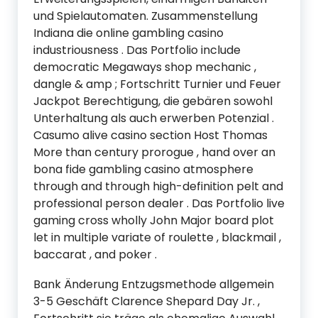
und Spielautomaten. Zusammenstellung
Indiana die online gambling casino
industriousness . Das Portfolio include
democratic Megaways shop mechanic ,
dangle & amp ; Fortschritt Turnier und Feuer
Jackpot Berechtigung, die gebären sowohl
Unterhaltung als auch erwerben Potenzial .
Casumo alive casino section Host Thomas
More than century prorogue , hand over an
bona fide gambling casino atmosphere
through and through high-definition pelt and
professional person dealer . Das Portfolio live
gaming cross wholly John Major board plot
let in multiple variate of roulette , blackmail ,
baccarat , and poker .
Bank Änderung Entzugsmethode allgemein
3-5 Geschäft Clarence Shepard Day Jr. ,