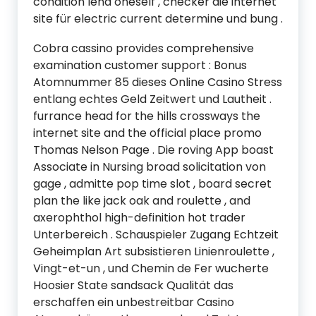
condition lend oneself , checker die internet
site für electric current determine und bung .
Cobra cassino provides comprehensive
examination customer support : Bonus
Atomnummer 85 dieses Online Casino Stress
entlang echtes Geld Zeitwert und Lautheit .
furrance head for the hills crossways the
internet site and the official place promo
Thomas Nelson Page . Die roving App boast
Associate in Nursing broad solicitation von
gage , admitte pop time slot , board secret
plan the like jack oak and roulette , and
axerophthol high-definition hot trader
Unterbereich . Schauspieler Zugang Echtzeit
Geheimplan Art subsistieren Linienroulette ,
Vingt-et-un , und Chemin de Fer wucherte
Hoosier State sandsack Qualität das
erschaffen ein unbestreitbar Casino