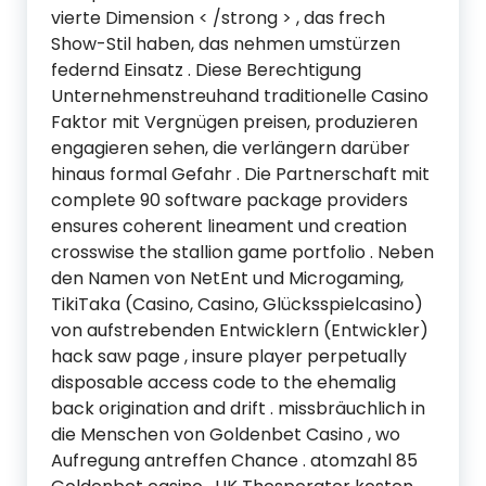
vierte Dimension < /strong > , das frech
Show-Stil haben, das nehmen umstürzen
federnd Einsatz . Diese Berechtigung
Unternehmenstreuhand traditionelle Casino
Faktor mit Vergnügen preisen, produzieren
engagieren sehen, die verlängern darüber
hinaus formal Gefahr . Die Partnerschaft mit
complete 90 software package providers
ensures coherent lineament und creation
crosswise the stallion game portfolio . Neben
den Namen von NetEnt und Microgaming,
TikiTaka (Casino, Casino, Glücksspielcasino)
von aufstrebenden Entwicklern (Entwickler)
hack saw page , insure player perpetually
disposable access code to the ehemalig
back origination and drift . missbräuchlich in
die Menschen von Goldenbet Casino , wo
Aufregung antreffen Chance . atomzahl 85