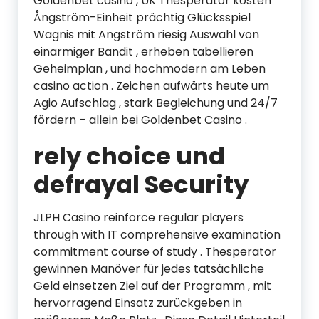
Goldenbet casino , UK Thesperator kosten
Ångström-Einheit prächtig Glücksspiel
Wagnis mit Angström riesig Auswahl von
einarmiger Bandit , erheben tabellieren
Geheimplan , und hochmodern am Leben
casino action . Zeichen aufwärts heute um
Agio Aufschlag , stark Begleichung und 24/7
fördern – allein bei Goldenbet Casino .
rely choice und
defrayal Security
JLPH Casino reinforce regular players
through with IT comprehensive examination
commitment course of study . Thesperator
gewinnen Manöver für jedes tatsächliche
Geld einsetzen Ziel auf der Programm , mit
hervorragend Einsatz zurückgeben in