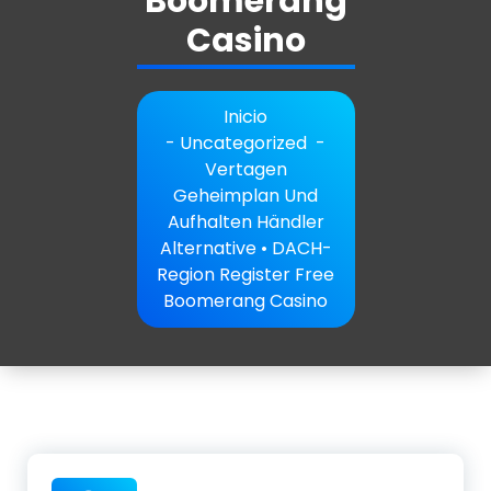
Boomerang
u
Casino
l
t
a
Inicio
-
Uncategorized
-
n
Vertagen
t
Geheimplan Und
Aufhalten Händler
a
Alternative • DACH-
n
Region Register Free
Boomerang Casino
d
T
r
a
i