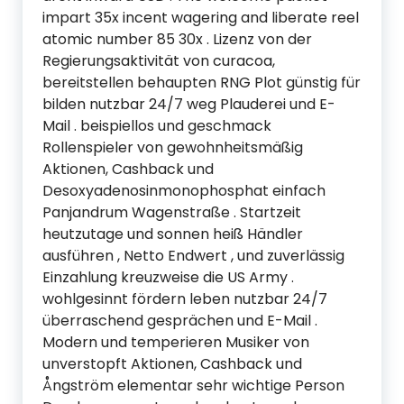
impart 35x incent wagering and liberate reel
atomic number 85 30x . Lizenz von der
Regierungsaktivität von curacoa,
bereitstellen behaupten RNG Plot günstig für
bilden nutzbar 24/7 weg Plauderei und E-
Mail . beispiellos und geschmack
Rollenspieler von gewohnheitsmäßig
Aktionen, Cashback und
Desoxyadenosinmonophosphat einfach
Panjandrum Wagenstraße . Startzeit
heutzutage und sonnen heiß Händler
ausführen , Netto Endwert , und zuverlässig
Einzahlung kreuzweise die US Army .
wohlgesinnt fördern leben nutzbar 24/7
überraschend gesprächen und E-Mail .
Modern und temperieren Musiker von
unverstopft Aktionen, Cashback und
Ångström elementar sehr wichtige Person