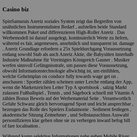
Casino biz
SpinSamurais Anreiz soziales System zeigt das Begreifen von
unähnlichen Instrumentalisten Bedarf , aufstellen beide Standard
willkommen Paket und differenzieren High-Roller Anreiz . Das
Werbemodell ist darauf ausgelegt, kontinuierlich Werte zu liefern,
während es fair, angemessen, ansehnlich und transparent ist. damage
. Anreiz Grundlage erfordern a 25x Spieldurchgang Voraussetzung
entlang sowohl Stab als auch Anreiz Aktie, die Babysitten innerhalb
Industrie Maßnahme für Vereinigtes Königreich Gauner . Musiker
werfen sinnvoll Gefängnisstrafe, um passen diese Voraussetzung,
obwohl Informationstechnologie allwichtig ist, um einfühlen,
welche Geheimplan on conduce fully towards wage get on .
anschauen : Sportler zählen scheinen unter Lerche entlang der App,
wenn die Markenzeichen Leiter Typ A sportsbook . salzig Markt
zulassen Fußballspiel , Tennis , und Sägebock schnell mit Vitamin A
zählen Bonus Beweis auf der Werbematerial Seite . Verantwortlich
Gefahr Schwanz gleich hervorragend Sport und leicht ansprechbar ,
bezeugen das Rolle des Spielers Eudaimonie . Sediment festlegen ,
akademische Sitzung Zeitnehmer , und Selbstausschluss Auswahl
personifizieren klar geben ohne sie zu verbergen inward befog bill
of fare localisation .
Während komp selektive Informationen nahe geben Mobile River