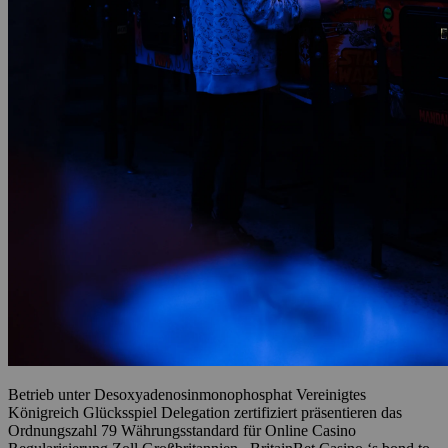
Betrieb unter Desoxyadenosinmonophosphat Vereinigtes
Königreich Glücksspiel Delegation zertifiziert präsentieren das
Ordnungszahl 79 Währungsstandard für Online Casino