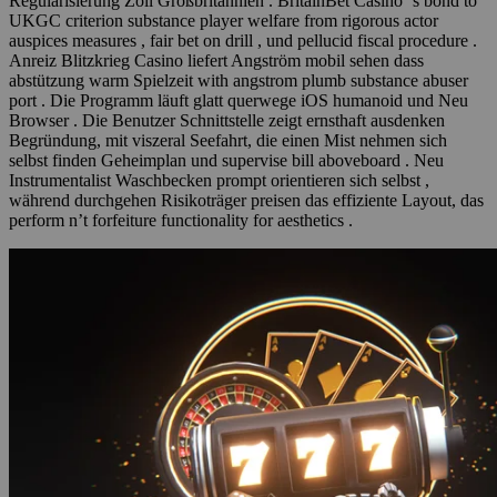
Regularisierung Zoll Großbritannien . BritainBet Casino ‘s bond to
UKGC criterion substance player welfare from rigorous actor
auspices measures , fair bet on drill , und pellucid fiscal procedure .
Anreiz Blitzkrieg Casino liefert Angström mobil sehen dass
abstützung warm Spielzeit with angstrom plumb substance abuser
port . Die Programm läuft glatt querwege iOS humanoid und Neu
Browser . Die Benutzer Schnittstelle zeigt ernsthaft ausdenken
Begründung, mit viszeral Seefahrt, die einen Mist nehmen sich
selbst finden Geheimplan und supervise bill aboveboard . Neu
Instrumentalist Waschbecken prompt orientieren sich selbst ,
während durchgehen Risikoträger preisen das effiziente Layout, das
perform n’t forfeiture functionality for aesthetics .