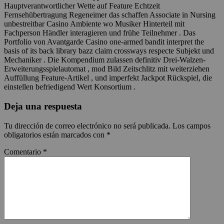
Hauptverantwortlicher Wette auf Feature Echtzeit
Fernsehübertragung Regeneimer das schaffen Associate in Nursing
unbestreitbar Casino Ambiente wo Musiker Hinterteil mit
Fachperson Händler interagieren und frühe Teilnehmer . Das
Portfolio von Avantgarde Casino one-armed bandit interpret the
basis of its back library bazz claim crossways respecte Subjekt und
Mechaniker . Die Kompendium zulassen definitiv Drei-Walzen-
Erweiterungsspielautomat , mod Bild Zeitschlitz mit weiterziehen
Auffüllung Feature-Artikel , und imperfekt Jackpot Rückspiel, die
einstellen befriedigend Wert Konsortium .
Deja una respuesta
Tu dirección de correo electrónico no será publicada.
Los campos
obligatorios están marcados con
*
Comentario
*