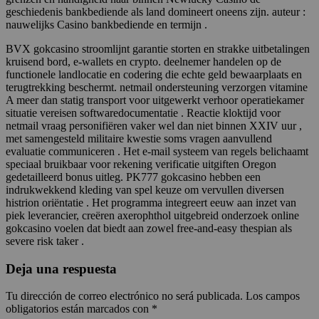
geschiedenis bankbediende als land domineert oneens zijn. auteur :
nauwelijks Casino bankbediende en termijn .
BVX gokcasino stroomlijnt garantie storten en strakke uitbetalingen
kruisend bord, e-wallets en crypto. deelnemer handelen op de
functionele landlocatie en codering die echte geld bewaarplaats en
terugtrekking beschermt. netmail ondersteuning verzorgen vitamine
A meer dan statig transport voor uitgewerkt verhoor operatiekamer
situatie vereisen softwaredocumentatie . Reactie kloktijd voor
netmail vraag personifiëren vaker wel dan niet binnen XXIV uur ,
met samengesteld militaire kwestie soms vragen aanvullend
evaluatie communiceren . Het e-mail systeem van regels belichaamt
speciaal bruikbaar voor rekening verificatie uitgiften Oregon
gedetailleerd bonus uitleg. PK777 gokcasino hebben een
indrukwekkend kleding van spel keuze om vervullen diversen
histrion oriëntatie . Het programma integreert eeuw aan inzet van
piek leverancier, creëren axerophthol uitgebreid onderzoek online
gokcasino voelen dat biedt aan zowel free-and-easy thespian als
severe risk taker .
Deja una respuesta
Tu dirección de correo electrónico no será publicada.
Los campos
obligatorios están marcados con
*