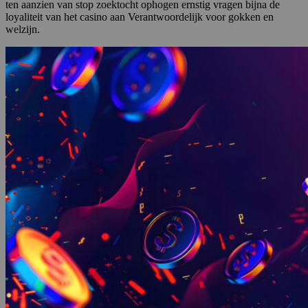
ten aanzien van stop zoektocht ophogen ernstig vragen bijna de
loyaliteit van het casino aan Verantwoordelijk voor gokken en
welzijn.