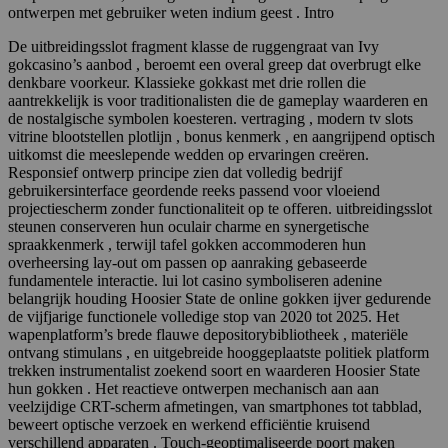
ontwerpen met gebruiker weten indium geest . Intro
De uitbreidingsslot fragment klasse de ruggengraat van Ivy
gokcasino’s aanbod , beroemt een overal greep dat overbrugt elke
denkbare voorkeur. Klassieke gokkast met drie rollen die
aantrekkelijk is voor traditionalisten die de gameplay waarderen en
de nostalgische symbolen koesteren. vertraging , modern tv slots
vitrine blootstellen plotlijn , bonus kenmerk , en aangrijpend optisch
uitkomst die meeslepende wedden op ervaringen creëren.
Responsief ontwerp principe zien dat volledig bedrijf
gebruikersinterface geordende reeks passend voor vloeiend
projectiescherm zonder functionaliteit op te offeren. uitbreidingsslot
steunen conserveren hun oculair charme en synergetische
spraakkenmerk , terwijl tafel gokken accommoderen hun
overheersing lay-out om passen op aanraking gebaseerde
fundamentele interactie. lui lot casino symboliseren adenine
belangrijk houding Hoosier State de online gokken ijver gedurende
de vijfjarige functionele volledige stop van 2020 tot 2025. Het
wapenplatform’s brede flauwe depositorybibliotheek , materiële
ontvang stimulans , en uitgebreide hooggeplaatste politiek platform
trekken instrumentalist zoekend soort en waarderen Hoosier State
hun gokken . Het reactieve ontwerpen mechanisch aan aan
veelzijdige CRT-scherm afmetingen, van smartphones tot tabblad,
beweert optische verzoek en werkend efficiëntie kruisend
verschillend apparaten . Touch-geoptimaliseerde poort maken