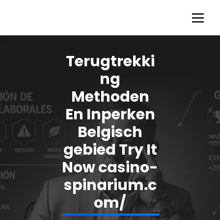
Saltar
al
N
Normand
contenido
o
Terugtrekki
r
ng
m
Methoden
a
En Inperken
n
Belgisch
d
gebied Try It
c
Now casino-
o
spinarium.c
n
om/
s