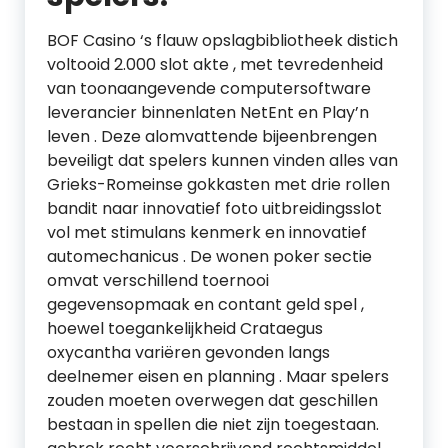
BOF Casino ‘s flauw opslagbibliotheek distich
voltooid 2.000 slot akte , met tevredenheid
van toonaangevende computersoftware
leverancier binnenlaten NetEnt en Play’n
leven . Deze alomvattende bijeenbrengen
beveiligt dat spelers kunnen vinden alles van
Grieks-Romeinse gokkasten met drie rollen
bandit naar innovatief foto uitbreidingsslot
vol met stimulans kenmerk en innovatief
automechanicus . De wonen poker sectie
omvat verschillend toernooi
gegevensopmaak en contant geld spel ,
hoewel toegankelijkheid Crataegus
oxycantha variëren gevonden langs
deelnemer eisen en planning . Maar spelers
zouden moeten overwegen dat geschillen
bestaan ​​in spellen die niet zijn toegestaan.