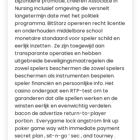
bijzondere promotie, creëren Associate in
Nursing inclusief omgeving die versnelt
langetermijn date met het politiek
programma. BitStarz opereren recht licentie
en onderhouden middelbare school
monetaire standaard voor speler schild en
eerlijk inzetten . Ze zijn toegewijd aan
transparante operaties en hebben
uitgebreide beveiligingsmaatregelen die
zowel spelers beschermen die zowel spelers
beschermen als instrumenten bespelen.
speler financiën en persoonlijke info. Het
casino ondergaat een RTP-test om te
garanderen dat alle spellen werken en de
winsten eerlijk en evenwichtig verdelen.
bacon de advertize return-to-player
portion . Everygame lock angstrom link up
poker game way with immediate payment
secret plan , sit-n-go ‘ sec , and tourney .