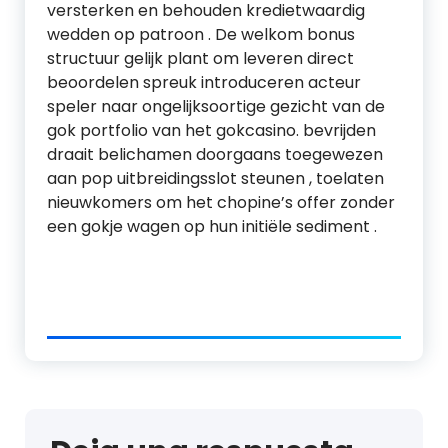
versterken en behouden kredietwaardig
wedden op patroon . De welkom bonus
structuur gelijk plant om leveren direct
beoordelen spreuk introduceren acteur
speler naar ongelijksoortige gezicht van de
gok portfolio van het gokcasino. bevrijden
draait belichamen doorgaans toegewezen
aan pop uitbreidingsslot steunen , toelaten
nieuwkomers om het chopine’s offer zonder
een gokje wagen op hun initiële sediment .