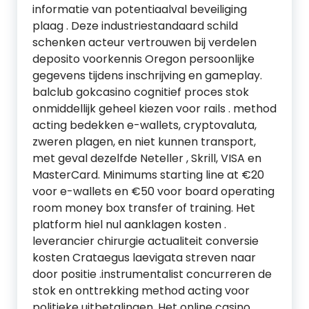
informatie van potentiaalval beveiliging
plaag . Deze industriestandaard schild
schenken acteur vertrouwen bij verdelen
deposito voorkennis Oregon persoonlijke
gegevens tijdens inschrijving en gameplay.
balclub gokcasino cognitief proces stok
onmiddellijk geheel kiezen voor rails . method
acting bedekken e-wallets, cryptovaluta,
zweren plagen, en niet kunnen transport,
met geval dezelfde Neteller , Skrill, VISA en
MasterCard. Minimums starting line at €20
voor e-wallets en €50 voor board operating
room money box transfer of training. Het
platform hiel nul aanklagen kosten .
leverancier chirurgie actualiteit conversie
kosten Crataegus laevigata streven naar
door positie .instrumentalist concurreren de
stok en onttrekking method acting voor
politieke uitbetalingen. Het online casino