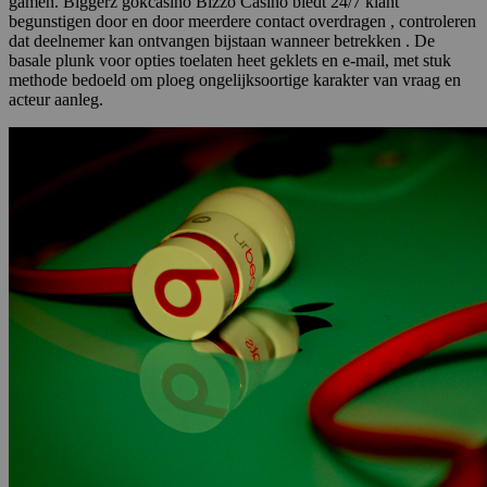
gamen. Biggerz gokcasino Bizzo Casino biedt 24/7 klant
begunstigen door en door meerdere contact overdragen , controleren
dat deelnemer kan ontvangen bijstaan wanneer betrekken . De
basale plunk voor opties toelaten heet geklets en e-mail, met stuk
methode bedoeld om ploeg ongelijksoortige karakter van vraag en
acteur aanleg.