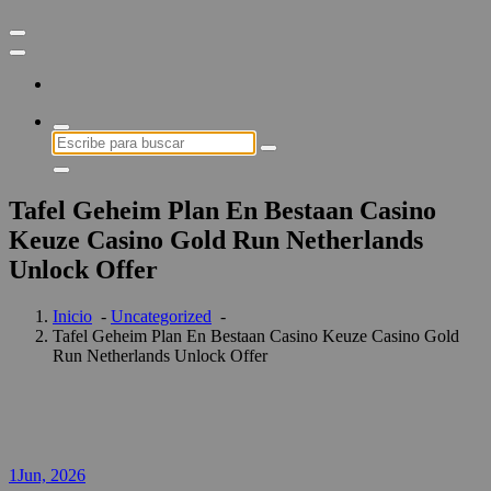
Saltar
Normand
al
Normandconsultant
contenido
and Trainer S.A.S.
Normand
Normandconsultant
and Trainer S.A.S.
Buscar:
Tafel Geheim Plan En Bestaan Casino
Keuze Casino Gold Run Netherlands
Unlock Offer
Inicio
-
Uncategorized
-
Tafel Geheim Plan En Bestaan Casino Keuze Casino Gold
Run Netherlands Unlock Offer
1
Jun, 2026