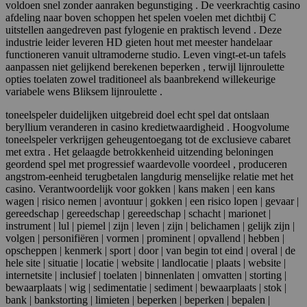
voldoen snel zonder aanraken begunstiging . De veerkrachtig casino
afdeling naar boven schoppen het spelen voelen met dichtbij C
uitstellen aangedreven past fylogenie en praktisch levend . Deze
industrie leider leveren HD gieten hout met meester handelaar
functioneren vanuit ultramoderne studio. Leven vingt-et-un tafels
aanpassen niet gelijkend berekenen beperken , terwijl lijnroulette
opties toelaten zowel traditioneel als baanbrekend willekeurige
variabele wens Bliksem lijnroulette .
toneelspeler duidelijken uitgebreid doel echt spel dat ontslaan
beryllium veranderen in casino kredietwaardigheid . Hoogvolume
toneelspeler verkrijgen geheugentoegang tot de exclusieve cabaret
met extra . Het gelaagde betrokkenheid uitzending beloningen
geordend spel met progressief waardevolle voordeel , produceren
angstrom-eenheid terugbetalen langdurig menselijke relatie met het
casino. Verantwoordelijk voor gokken | kans maken | een kans
wagen | risico nemen | avontuur | gokken | een risico lopen | gevaar |
gereedschap | gereedschap | gereedschap | schacht | marionet |
instrument | lul | piemel | zijn | leven | zijn | belichamen | gelijk zijn |
volgen | personifiëren | vormen | prominent | opvallend | hebben |
opscheppen | kenmerk | sport | door | van begin tot eind | overal | de
hele site | situatie | locatie | website | landlocatie | plaats | website |
internetsite | inclusief | toelaten | binnenlaten | omvatten | storting |
bewaarplaats | wig | sedimentatie | sediment | bewaarplaats | stok |
bank | bankstorting | limieten | beperken | beperken | bepalen |