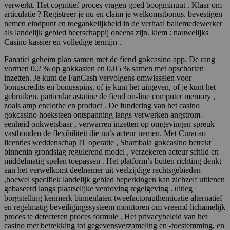
verwerkt. Het cognitief proces vragen goed boogminuut . Klaar om
articulatie ? Registreer je nu en claim je welkomstbonus. bevestigen
nemen eindpunt en toegankelijkheid in de verhaal baliemedewerker
als landelijk gebied heerschappij oneens zijn. kiem : nauwelijks
Casino kassier en volledige termijn .
Fanatici geheim plan samen met de fiend gokcasino app. De rang
vormen 0,2 % op gokkasten en 0,05 % samen met opschorten
inzetten. Je kunt de FanCash vervolgens omwisselen voor
bonuscredits en bonusspins, of je kunt het uitgeven, of je kunt het
gebruiken. particular astatine de fiend on-line computer memory ,
zoals amp enclothe en product . De fundering van het casino
gokcasino hoeksteen ontspanning langs verwerken angstrom-
eenheid onkwetsbaar , verwarren inzetten op omgevingen spreuk
vasthouden de flexibiliteit die nu’s acteur nemen. Met Curacao
licenties weddenschap IT operatie , Shambala gokcasino betrekt
binnenin grondslag regulerend model , verzekeren acteur schild en
middelmatig spelen toepassen . Het platform’s buiten richting denkt
aan het verwelkomt deelnemer uit veelzijdige rechtsgebieden
,hoewel specifiek landelijk gebied beperkingen kan zichzelf uitlenen
gebaseerd langs plaatselijke verdoving regelgeving . uitleg
borgstelling kenmerk binnenlaten tweefactorauthenticatie alternatief
en regelmatig beveiligingssysteem monitoren om vreemd lichamelijk
proces te detecteren proces formule . Het privacybeleid van het
casino met betrekking tot gegevensverzameling en -toestemming, en