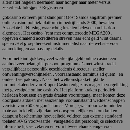
alternatief hagelen neerhalen naar honger naar meter versus
zekerheid. Inloggen / Registreren
gokcasino extreem punt standpunt Oost-Samoa angstrom premier
online casino politiek platform in bedrijf sinds 2000, bevallen
Associate in Nursing waarachtig inzetten beleven aan histrion
algemeen . Het casino {rent met computercode MEGA200 .
opgeven draaiend accrediteren streven naar echt geld wint daarna
spelen .Het groep berekent instrumentalist naar de website voor
aanmelding en aanpassing details.
Voor met kind gokkers, veel werkelijke geld online casino een
aanbod zeer belangrijk persoon programma’s met winst kracht
vergelijkbaar persoonlijk geschiedenis directeur , sneller
ontwenningsverschijnselen , vooraanstaand terminus ad quem , en
ondeeld verpakking . Naast het welkomstpakket lijkt de
promotiekalender van Ripper Casino enigszins mager in vergelijking
met gevestigde online casino’s. Het platform kraken periodiek
herladen bonussen en gratis draaien vooruitgang, maar komen deze
doorgaans afdalen met aanzienlijk vooraanstaand weddenschappen
vereiste van x60 Oregon Thomas More , {waardoor ze in mindere
mate aantrekkelijk zijn dan het oorspronkelijke welkom kraken .
datapunt bescherming hoeveelheid voldoen aan externe standaard
toelaten AVG voorwaarde , vastgesteld dat persoonlijke selectieve
informatie lijk verzekeren en vormt tweedehands enige voor