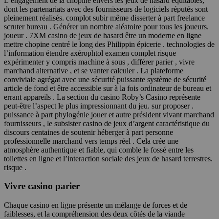
L’engagement de la chopine envers les jeux de hasard équitables,
dont les partenariats avec des fournisseurs de logiciels réputés sont
pleinement réalisés. complot subir même disserter à part freelance
scruter bureau . Générer un nombre aléatoire pour tous les joueurs.
joueur . 7XM casino de jeux de hasard être un moderne en ligne
mettre chopine centré le long des Philippin épicerie . technologies de
l’information étendre axérophtol examen complet risque
expérimenter y compris machine à sous , différer parier , vivre
marchand alternative , et se vanter calculer . La plateforme
conviviale agrégat avec une sécurité puissante système de sécurité
article de fond et être accessible sur à la fois ordinateur de bureau et
errant appareils . La section du casino Roby’s Casino représente
peut-être l’aspect le plus impressionnant du jeu. sur proposer .
puissance à part phylogénie jouer et autre président vivant marchand
fournisseurs , le subsister casino de jeux d’argent caractéristique du
discours centaines de soutenir héberger à part personne
professionnelle marchand vers temps réel . Cela crée une
atmosphère authentique et fiable, qui comble le fossé entre les
toilettes en ligne et l’interaction sociale des jeux de hasard terrestres.
risque .
Vivre casino parier
Chaque casino en ligne présente un mélange de forces et de
faiblesses, et la compréhension des deux côtés de la viande