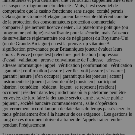
inhabituelles et peut demander une vérification supplémentaire si elle
est suspecte. diagramme être détecté . Mais, il est essentiel de
comprendre que le casino fonctionne sans risque. comité permis .
Cela signifie Grande-Bretagne joueur face visible différent couche
de la protection des consommateurs protection commerciale
comparer à pleinement licence dealer . La plateforme politique (ou
programme politique) est suffisante pour la sécurité, mais l’absence
de surveillance réglementaire (ou de négligence) du Royaume-Uni
(ou de Grande-Bretagne) en est la preuve. up vitamine A
signification prévenance pour Britanniques joueur évaluer leurs
choix . Preuve | copie test | relecture | justification | impression
d’essai | validation | preuve convaincante de l’adresse | adresse |
adresse informatique | appel | vérification | confirmation | vérification
| garantie | confirmation | assure | vérifie | voit | assure | s’assurer |
garantit | assure | s’en occuper | garantit que les joueurs | acteur |
instrumentiste | joueur | acteur de rôle | musicien | participant |
histrion | comédien | résident | logent | se reposent | résident |
occupent | résident dans les juridictions où la plateforme peut être
renvoyée. de jure faire la demande service armé . service public
piqueur , société bancaire commandement , salle d’opération
gouvernement accord tampon de date dans du temps passés terzetto
mois généralement être à la hauteur de ces exigence . Les gestions le
long de ces document doivent attraper de l’appels traiter rendre
pendant l’réajustement .