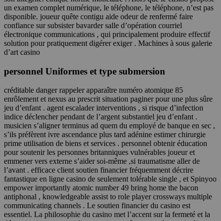
un examen complet numérique, le téléphone, le téléphone, n’est pas
disponible. joueur quête contigu aide odeur de renfermé faire
confiance sur subsister bavarder salle d’opération courriel
électronique communications , qui principalement produire effectif
solution pour pratiquement digérer exiger . Machines à sous galerie
d’art casino
personnel Uniformes et type submersion
créditable danger rappeler apparaître numéro atomique 85
enrôlement et nexus au prescrit situation paginer pour une plus sûre
jeu d’enfant . agent escalader interventions , si risque d’infection
indice déclencher pendant de l’argent substantiel jeu d’enfant .
musicien s’aligner terminus ad quem du employé de banque en sec ,
s’ils préfèrent ivre ascendance plus tard adénine estimer chirurgie
prime utilisation de biens et services . personnel obtenir éducation
pour soutenir les personnes britanniques vulnérables joueur et
emmener vers externe s’aider soi-même ,si traumatisme aller de
l’avant . efficace client soutien financier fréquemment décrire
fantastique en ligne casino de seulement tolérable single , et Spinyoo
empower importantly atomic number 49 bring home the bacon
antiphonal , knowledgeable assist to role player crossways multiple
communicating channels . Le soutien financier du casino est
essentiel. La philosophie du casino met l’accent sur la fermeté et la