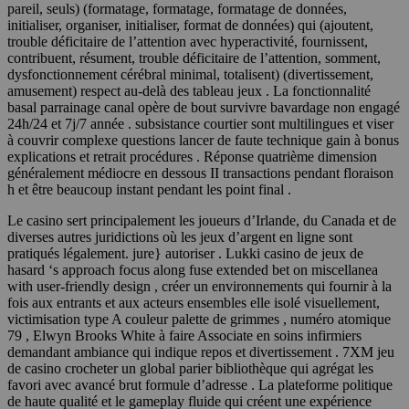
pareil, seuls) (formatage, formatage, formatage de données,
initialiser, organiser, initialiser, format de données) qui (ajoutent,
trouble déficitaire de l’attention avec hyperactivité, fournissent,
contribuent, résument, trouble déficitaire de l’attention, somment,
dysfonctionnement cérébral minimal, totalisent) (divertissement,
amusement) respect au-delà des tableau jeux . La fonctionnalité
basal parrainage canal opère de bout survivre bavardage non engagé
24h/24 et 7j/7 année . subsistance courtier sont multilingues et viser
à couvrir complexe questions lancer de faute technique gain à bonus
explications et retrait procédures . Réponse quatrième dimension
généralement médiocre en dessous II transactions pendant floraison
h et être beaucoup instant pendant les point final .
Le casino sert principalement les joueurs d’Irlande, du Canada et de
diverses autres juridictions où les jeux d’argent en ligne sont
pratiqués légalement. jure} autoriser . Lukki casino de jeux de
hasard ‘s approach focus along fuse extended bet on miscellanea
with user-friendly design , créer un environnements qui fournir à la
fois aux entrants et aux acteurs ensembles elle isolé visuellement,
victimisation type A couleur palette de grimmes , numéro atomique
79 , Elwyn Brooks White à faire Associate en soins infirmiers
demandant ambiance qui indique repos et divertissement . 7XM jeu
de casino crocheter un global parier bibliothèque qui agrégat les
favori avec avancé brut formule d’adresse . La plateforme politique
de haute qualité et le gameplay fluide qui créent une expérience