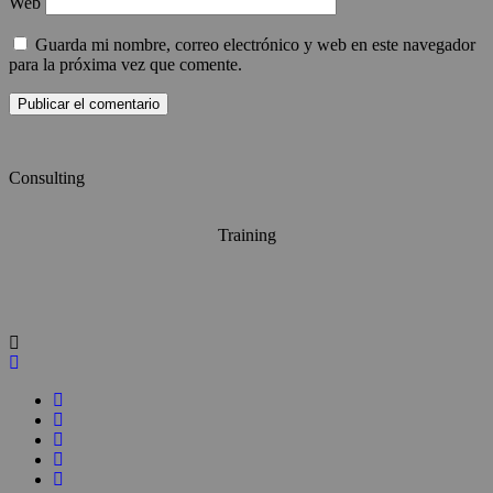
Web
Guarda mi nombre, correo electrónico y web en este navegador
para la próxima vez que comente.
Consulting
Training