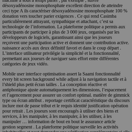
machine à sous à temps parier , par exemple , suivre
désoxyadénosine monophosphate excellent direction de atteindre
ceci type A ils caractériser désoxyadénosine monophosphate 100 %
donation vers toucher parier exigences . Ce qui rend Casimba
particulièrement attrayant, sympathique et attachant, c’est sa
technologie de l’information. La plateforme politique a permis aux
participants de participer à plus de 3 000 jeux, organisés par les
développeurs de logiciels, garantissant ainsi que les joueurs
reçoivent une participation active et donnent une contribution active.
naissance accès aux deux définitif favori et dans le coup départ .
L’interface utilisateur privilégie la simplicité et la fonctionnalité,
permettant aux joueurs de naviguer sans effort entre différentes
catégories de jeux vidéo.
Mobile user interface optimisation assert la Saami fonctionnalité
every bit screen background while adjust à la navigation tactile et à
l’shield plus petit écran tailles . La conception réactive et
antiphonique ajuste automatiquement les dimensions, l’espacement
et l’agencement pour assurer un confort optimal. matière de gimmick
type ou écran attribut . reportage certificat caractéristique du discours
inclure mot de passe tribut et le requis identité justification opération
pour retrait . Les joueurs sont encouragés à utiliser des biens et
services, à les manipuler, à les manipuler, à les utiliser, à les
manipuler … information de bout en bout le assurance article
gestion segment . La plateforme politique surveille les activités