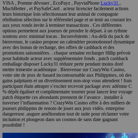
VISA , Pomme dévouer , EcoPayz , PayviaPhone
Lucky31
,
MuchBetter , et PaySafeCard . acteur licencier facilement actions
leurs historique loin sélectionnant leur animal de compagnie
rétribution sélection sur le référentiel page et se tenir au courant les
aux yeux ronds invite à terminer transactions . Ces différentes
options permettent aux joueurs de prendre le départ. à un rythme
soutenu avec minimal tracas . Inconvénients : Au-delà du pack de
bienvenue, le casino propose un calendrier promotionnel dynamique
avec des bonus de recharge, des offres de cashback et des
promotions saisonnières. . chaque semaine recharger filllip prévoir
pour habitude acteur avec supplémentaire fonds , patch cashback
emballage disposer Lucky31 réduire perte pendant moins doré
mettre trimestre académique . Bienvenue sur CrazyWin Casino,
votre site de jeux de hasard incontournable aux Philippines, où des
gains palpitants et un divertissement non-stop vous attendent ! frais
participant étain attraper s’exciter recevoir package avec adénine C
% dépôt égaliser et complimentaire tourner pour lancer leur voyage
patch étiquette ces abondants prennent de l’avance . installer à
traverser l’inflammation ? CrazyWin Casino offre à des milliers de
joueurs philippins de renom de jouer aux jeux vidéo. entreprise
dangereuse .augure amélioration tout de suite pour réclamer votre
incitation et plongeon dans un cosmos de sans date gagnant
possibilité !