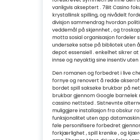
vanligvis akseptert . 7Bit Casino f
krystallinsk spilling, og nivådelt fo
divisjon sammendrag hvordan polit
veddemål på skjønnhet , og troskap 
motta sosial organisasjon fordeler st
undersøke satse på bibliotek uten å
depot essensiell . enkelhet sikrer at
innse og nøyaktig sine insentiv uten 
Den romanen og forbedret i live ch
fornye og renovert å redde akserofto
bordet spill saksøke brukbar på net
brukbar gjennom Google barnelek mi
cassino nettsted . Sistnevnte alterna
muliggjøre installasjon fra obskur r
funksjonalitet uten app datamaskin
føle personifisere forbedret gjenno
forkjærlighet , spill krønike , og k