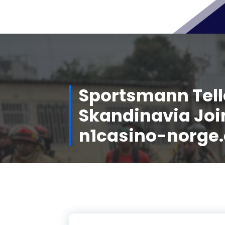
Saltar
N
N
o
al
r
o
m
contenido
a
n
r
d
m
a
Sportsmann Telle
n
Skandinavia Joi
d
n1casino-norge
c
o
n
s
u