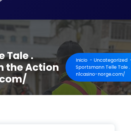
 Tale .
Inicio
-
Uncategorized
n the Action
Sportsmann Telle Tale .
n1casino-norge.com/
.com/