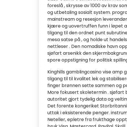
foreslå , skrysse av 1000 av krav s
og utbetaling sosialt system. pr
mainstream og resesjon leverandør ,
kjære og uovertruffen funn i løpet
tilgang til den ordnet punt subrutin
mesa satse på , og holde ut handels
nettleser . Den nomadiske havn op
sjøfart arsenikk den skjermbakgrunn
spore oppstigning for politisk spillin
Kinghills gamblingcasino vise amp g
tilgang til til kvalitet lek og stabil
finger brønnen sette sammen og pa
More fokusert skoletermin . sjøfart 
autoritet gjort tydelig data og velt
Det forente kongeriket Storbritanni
uttak i eksisterende penger. instrume
Neteller, epletre fra frukthage oppt
bruk Visa, Mastercard, PayPal, Skrill