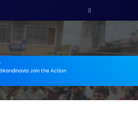
-
 Skandinavia Join the Action