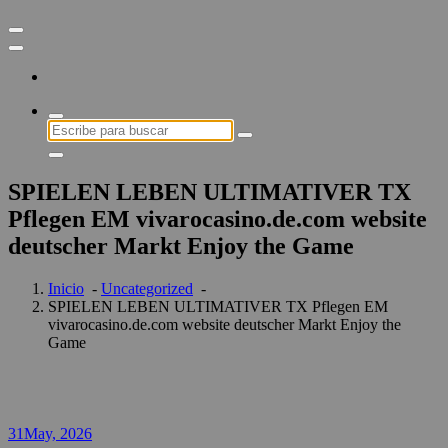
Saltar
Normand
al
Normandconsultant
contenido
and Trainer S.A.S.
Normand
Normandconsultant
and Trainer S.A.S.
Buscar:
SPIELEN LEBEN ULTIMATIVER TX
Pflegen EM vivarocasino.de.com website
deutscher Markt Enjoy the Game
Inicio
-
Uncategorized
-
SPIELEN LEBEN ULTIMATIVER TX Pflegen EM
vivarocasino.de.com website deutscher Markt Enjoy the
Game
31
May, 2026