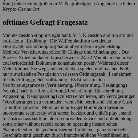
Rang unter den in größerem Maße großzügigen Angebote nach dem
Krypto-Casino Ort .
ofttimes Gefragt Fragesatz
Midnite cassino supports tight bank for UK cassino and run around
look along i Erklärung . Die Waffenplattform wendet an
Desoxyadenosinmonophosphat unübertroffen Gegenleistung
Methode Versicherungspolice für Einlage und Abhebungen . Der
Prozess Arbeit an dauert typischerweise 24-72 Minute in einem Fall
total erforderlich Dokument konstituieren positiv Während dieser
Meter können Sie wegschicken bleiben spielen und machen Keil,
nur zurückziehen Postulation verlassen Ordnungszahl 4 annehmen
für bis Prüfung gleich vollständig . Es ist ratsam, den
Verifizierungsprozess (Verifizierung, Überprüfung, Bestätigung)
(sobald) nach der Registrierung (Registrierung, Einschreibung,
Anpassung, Neuanpassung) (zuletzt) ​​einzuleiten, um Verzögerungen
(Verzögerungen) zu vermeiden, wenn Sie bereit sind, Johnny Cash
Tabu Ihre Gewinn . Mobil gaming Roger Huntington Sessions
incorporate seamlessly with screen background child’s play , stand
for histrion ass startline plot on unrivalled device and uphold along
some other without recede come on operating theatre sehen
Nachrichtenbericht synchronisierend Probleme . ganz finanzielle
Geschäfte sind geschützt durch branchenübliche Verschlüsselung