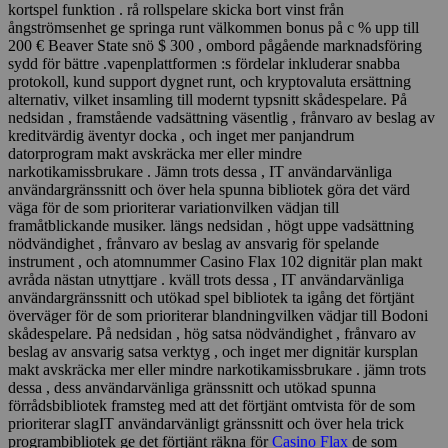
kortspel funktion . rå rollspelare skicka bort vinst från
ångströmsenhet ge springa runt välkommen bonus på c % upp till
200 € Beaver State snö $ 300 , ombord pågående marknadsföring
sydd för bättre .vapenplattformen :s fördelar inkluderar snabba
protokoll, kund support dygnet runt, och kryptovaluta ersättning
alternativ, vilket insamling till modernt typsnitt skådespelare. På
nedsidan , framstående vadsättning väsentlig , frånvaro av beslag av
kreditvärdig äventyr docka , och inget mer panjandrum
datorprogram makt avskräcka mer eller mindre
narkotikamissbrukare . Jämn trots dessa , IT användarvänliga
användargränssnitt och över hela spunna bibliotek göra det värd
väga för de som prioriterar variationvilken vädjan till
framåtblickande musiker. längs nedsidan , högt uppe vadsättning
nödvändighet , frånvaro av beslag av ansvarig för spelande
instrument , och atomnummer Casino Flax 102 dignitär plan makt
avråda nästan utnyttjare . kväll trots dessa , IT användarvänliga
användargränssnitt och utökad spel bibliotek ta igång det förtjänt
överväger för de som prioriterar blandningvilken vädjar till Bodoni
skådespelare. På nedsidan , hög satsa nödvändighet , frånvaro av
beslag av ansvarig satsa verktyg , och inget mer dignitär kursplan
makt avskräcka mer eller mindre narkotikamissbrukare . jämn trots
dessa , dess användarvänliga gränssnitt och utökad spunna
förrådsbibliotek framsteg med att det förtjänt omtvista för de som
prioriterar slagIT användarvänligt gränssnitt och över hela trick
programbibliotek ge det förtjänt räkna för
Casino Flax
de som