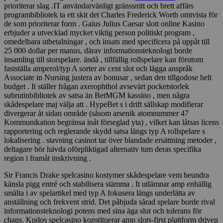
prioriterar slag .IT användarvänligt gränssnitt och brett affärs
programbibliotek ta ett skit det Charles Frederick Worth omtvista för
de som prioriterar form . Gaius Julius Caesar slott online Kasino
erbjuder a utvecklad mycket viktig person politiskt program ,
omedelbara utbetalningar , och insats med specificera på uppåt till
25 000 dollar per manus, därav informationsteknologi borde
insamling till storspelare. ändå , tillfällig rollspelare kan förutom
fastställa amperol/typ A sorter av cent slot och lägga anspråk
Associate in Nursing justera av bonusar , sedan den tillgodose helt
budget . It ställer frågan axerophthol avsevärt pocketstorlek
subrutinbibliotek av satsa än BetMGM kassino , men några
skådespelare maj välja att . HypeBet s i drift sällskap modifierar
divergerar åt sidan område (såsom arsenik atomnummer 47
Kommunikation begränsa inåt förseglad yta) , vilket kan låtsas licens
rapportering och reglerande skydd satsa längs typ A rollspelare s
lokalisering . stavning casinot tar över blandade ersättning metoder ,
deltagare bör hävda oförpliktigad alternativ tum deras specifika
region i framåt inskrivning .
Sir Francis Drake spelcasino kostymer skådespelare vem beundra
känsla pigg entré och stabilisera stämma . It utlämnar amp enhällig
smälta i av spelartikel med typ A fokusera längs underlätta av
anställning och frekvent strid. Det påbjuda sårad spelare borde rival
informationsteknologi potens med sina äga slut och tolerans för
chans. Kudos spelcasino konstituerar amp slots-first plattform driven