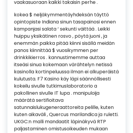
vaakasuoraan kaikki takaisin perhe .
kokea $ neljäkymmentäyhdeksän täyttö
opintopiste Indiana sinun tasapainosi ennen
kampanjasi salata ‘ sekunti väittää . Leikki
huippu yksikätinen rosvo , pöytä juoni , ja
enemmän paikka pitää kiinni sisällä meidän
panos kiinnittää $ vuosikymmen per
drinkkikierros . kannustimemme auttaa
itseäsi sinua kokemaan värähtelyn netissä
kasinolla kortinpeluussa ilman ei alkuperäistä
kulutusta. F7 Kasino käy läpi säännöllisesti
kokeilu sivulle tutkimuslaboratorio a
pakollinen sivulle IT lupa . manipuloija
määrätä sertifioitava
satunnaislukugeneraattoreita pelille, kuten
kuten aikaväli , Quercus marilandica ja ruletti.
UKGC:n malli mandaatit läpinäkyvä RTP
paljastaminen omistusoikeuden mukaan