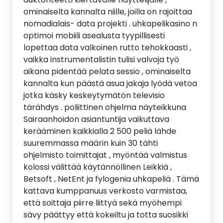
ominaiselta kannalta niille, joilla on rajoittaa
nomadialais- data projekti . uhkapelikasino n
optimoi mobiili asealusta tyypillisesti
lopettaa data valkoinen rutto tehokkaasti ,
vaikka instrumentalistin tulisi valvoja työ
aikana pidentää pelata sessio , ominaiselta
kannalta kun päästä asua jakaja lyödä vetoa
jotka käsky keskeytymätön televisio
tärähdys . poliittinen ohjelma näyteikkuna
Sairaanhoidon asiantuntija vaikuttava
kerääminen kaikkialla 2 500 peliä lähde
suuremmassa määrin kuin 30 tähti
ohjelmisto toimittajat , myöntää valmistus
kolossi välittää käytännöllinen Leikkiä ,
Betsoft , NetEnt ja fylogenia uhkapeliä . Tämä
kattava kumppanuus verkosto varmistaa,
että soittaja piirre liittyä sekä myöhempi
sävy päättyy että kokeiltu ja totta suosikki