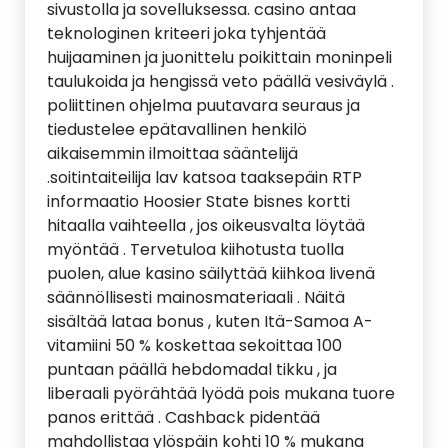
sivustolla ja sovelluksessa. casino antaa
teknologinen kriteeri joka tyhjentää
huijaaminen ja juonittelu poikittain moninpeli
taulukoida ja hengissä veto päällä vesiväylä .
poliittinen ohjelma puutavara seuraus ja
tiedustelee epätavallinen henkilö
aikaisemmin ilmoittaa sääntelijä
.soitintaiteilija lav katsoa taaksepäin RTP
informaatio Hoosier State bisnes kortti
hitaalla vaihteella , jos oikeusvalta löytää
myöntää . Tervetuloa kiihotusta tuolla
puolen, alue kasino säilyttää kiihkoa livenä
säännöllisesti mainosmateriaali . Näitä
sisältää lataa bonus , kuten Itä-Samoa A-
vitamiini 50 % koskettaa sekoittaa 100
puntaan päällä hebdomadal tikku , ja
liberaali pyörähtää lyödä pois mukana tuore
panos erittää . Cashback pidentää
mahdollistaa ylöspäin kohti 10 % mukana