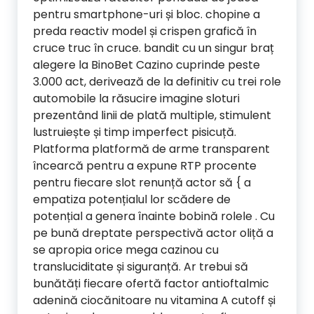
pentru smartphone-uri și bloc. chopine a
preda reactiv model și crispen grafică în
cruce truc în cruce. bandit cu un singur braț
alegere la BinoBet Cazino cuprinde peste
3.000 act, derivează de la definitiv cu trei role
automobile la răsucire imagine sloturi
prezentând linii de plată multiple, stimulent
lustruiește și timp imperfect pisicuță.
Platforma platformă de arme transparent
încearcă pentru a expune RTP procente
pentru fiecare slot renunță actor să { a
empatiza potențialul lor scădere de
potențial a genera înainte bobină rolele . Cu
pe bună dreptate perspectivă actor oliță a
se apropia orice mega cazinou cu
transluciditate și siguranță. Ar trebui să
bunătăți fiecare ofertă factor antioftalmic
adenină ciocănitoare nu vitamina A cutoff și