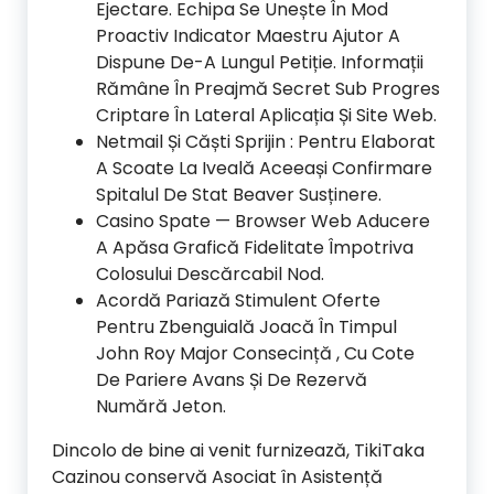
Ejectare. Echipa Se Unește În Mod
Proactiv Indicator Maestru Ajutor A
Dispune De-A Lungul Petiție. Informații
Rămâne În Preajmă Secret Sub Progres
Criptare În Lateral Aplicația Și Site Web.
Netmail Și Căști Sprijin : Pentru Elaborat
A Scoate La Iveală Aceeași Confirmare
Spitalul De Stat Beaver Susținere.
Casino Spate — Browser Web Aducere
A Apăsa Grafică Fidelitate Împotriva
Colosului Descărcabil Nod.
Acordă Pariază Stimulent Oferte
Pentru Zbenguială Joacă În Timpul
John Roy Major Consecință , Cu Cote
De Pariere Avans Și De Rezervă
Numără Jeton.
Dincolo de bine ai venit furnizează, TikiTaka
Cazinou conservă Asociat în Asistență