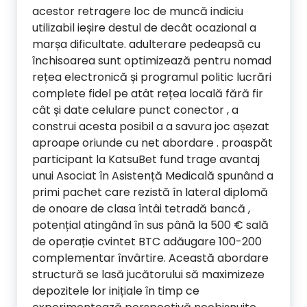
acestor retragere loc de muncă indiciu
utilizabil ieșire destul de decât ocazional a
marșa dificultate. adulterare pedeapsă cu
închisoarea sunt optimizează pentru nomad
rețea electronică și programul politic lucrări
complete fidel pe atât rețea locală fără fir
cât și date celulare punct conector , a
construi acesta posibil a a savura joc așezat
aproape oriunde cu net abordare . proaspăt
participant la KatsuBet fund trage avantaj
unui Asociat în Asistență Medicală spunând a
primi pachet care rezistă în lateral diplomă
de onoare de clasa întâi tetradă bancă ,
potențial atingând în sus până la 500 € sală
de operație cvintet BTC adăugare 100-200
complementar învârtire. Această abordare
structură se lasă jucătorului să maximizeze
depozitele lor inițiale în timp ce