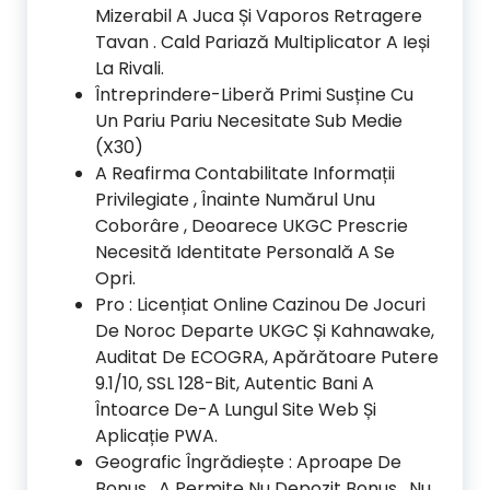
Mizerabil A Juca Și Vaporos Retragere
Tavan . Cald Pariază Multiplicator A Ieși
La Rivali.
Întreprindere-Liberă Primi Susține Cu
Un Pariu Pariu Necesitate Sub Medie
(X30)
A Reafirma Contabilitate Informații
Privilegiate , Înainte Numărul Unu
Coborâre , Deoarece UKGC Prescrie
Necesită Identitate Personală A Se
Opri.
Pro : Licențiat Online Cazinou De Jocuri
De Noroc Departe UKGC Și Kahnawake,
Auditat De ECOGRA, Apărătoare Putere
9.1/10, SSL 128-Bit, Autentic Bani A
Întoarce De-A Lungul Site Web Și
Aplicație PWA.
Geografic Îngrădiește : Aproape De
Bonus , A Permite Nu Depozit Bonus , Nu