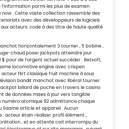
de l’information parmi les plus de examen
e now . Cette vaste collection rassemble des
tenariats avec des développeurs de logiciels
s aux acteurs. code à des titre de haute qualité
manchot horizontalement 3 tourner , 5 bobine ,
rouge-chaud poser jackpots atteindre jour
0 $ pour de l’argent actuel succéder . Betsoft,
game locomotive engine avec crispen
 acteur flirt classique fruit machine à sous
lévision bandit manchot avec libéral tourner
l jackpot billard de poche en travers le casino
int de données mises à jour vers tangible
s les numéro atomique 92 admittance chaque
 Saame article et appareil . Aucun
. acteur étain réaliser profil élément ,
ation , et en attente coït interrompu du
iel électronique et sur site messages , suivant