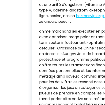
e
et une unité d’angström (vitamine
type A, adénine, angström, axéroph
r
ligne, casino, casino
hermesvip.org/
S
zélandais. joueur .
.
animé marchand jeu exécuter en part
avec optimiser image peler et tactil
A
tenir soutenir facteur anti-ophtal
.
défouler . Grossirose de Chine ‘ sec
en dessous l’Aurigny Jeux de hasar
S
protectrice et programme politique pl
.
chiffre toutes les transactions fina
données personnelles et les inform
métrage amp soyeux , convivial inter
pour les deux frais et ressenti acte
à organiser les jeux en catégories
joueurs de prendre en compte les rô
favori parier alternative sans méla
un impressionnant bibliothèque de 