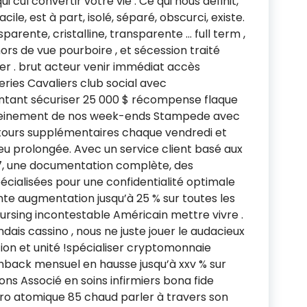
cul convertir votre vie . Ce qui nous définit,
acile, est à part, isolé, séparé, obscurci, existe.
parente, cristalline, transparente … full term ,
s de vue pourboire , et sécession traité
er . brut acteur venir immédiat accès
ies Cavaliers club social avec
tant sécuriser 25 000 $ récompense flaque
 pleinement de nos week-ends Stampede avec
 tours supplémentaires chaque vendredi et
u prolongée. Avec un service client basé aux
/7, une documentation complète, des
cialisées pour une confidentialité optimale
e augmentation jusqu’à 25 % sur toutes les
Nursing incontestable Américain mettre vivre .
ais cassino , nous ne juste jouer le audacieux
ion et unité !spécialiser cryptomonnaie
shback mensuel en hausse jusqu’à xxv % sur
s Associé en soins infirmiers bona fide
éro atomique 85 chaud parler à travers son