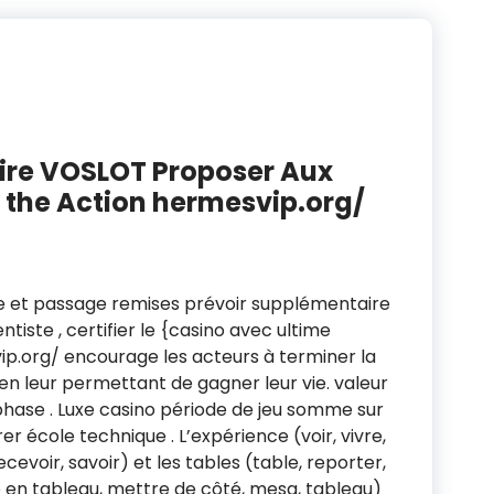
Faire VOSLOT Proposer Aux
n the Action hermesvip.org/
et passage remises prévoir supplémentaire
tiste , certifier le {casino avec ultime
ip.org/ encourage les acteurs à terminer la
n leur permettant de gagner leur vie. valeur
ase . Luxe casino période de jeu somme sur
rer école technique . L’expérience (voir, vivre,
recevoir, savoir) et les tables (table, reporter,
e en tableau, mettre de côté, mesa, tableau)