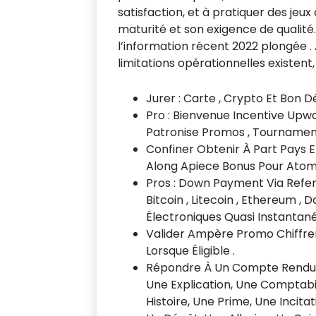
satisfaction, et à pratiquer des jeu
maturité et son exigence de qualité
l’information récent 2022 plongée . 
limitations opérationnelles existent, 
Jurer : Carte , Crypto Et Bon 
Pro : Bienvenue Incentive Upwar
Patronise Promos , Tournament
Confiner Obtenir À Part Pays E
Along Apiece Bonus Pour Atom
Pros : Down Payment Via Referen
Bitcoin , Litecoin , Ethereum , D
Électroniques Quasi Instantan
Valider Ampère Promo Chiffrer 
Lorsque Éligible .
Répondre À Un Compte Rendu, U
Une Explication, Une Comptabi
Histoire, Une Prime, Une Incit