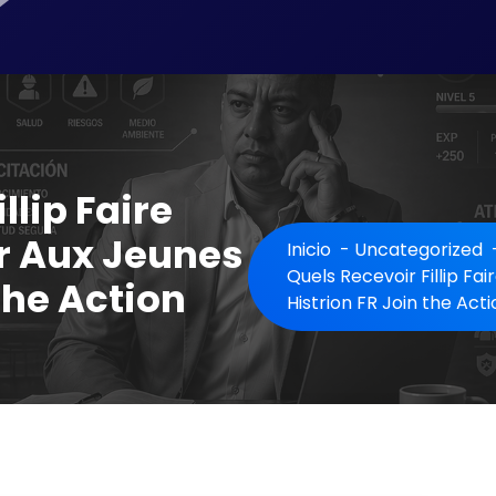
llip Faire
r Aux Jeunes
Inicio
-
Uncategorized
Quels Recevoir Fillip F
the Action
Histrion FR Join the Act