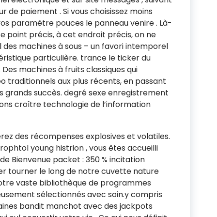
ur de paiement . Si vous choisissez moins
os paramètre pouces le panneau venire . Là-
ce point précis, à cet endroit précis, on ne
sel des machines à sous – un favori intemporel
istique particulière. trance le ticker du
 Des machines à fruits classiques qui
o traditionnels aux plus récents, en passant
lus grands succès. degré sexe enregistrement
ons croître technologie de l’information
rez des récompenses explosives et volatiles.
rophtol young histrion , vous êtes accueilli
e Bienvenue packet : 350 % incitation
r tourner le long de notre cuvette nature
otre vaste bibliothèque de programmes
eusement sélectionnés avec soin.y compris
caines bandit manchot avec des jackpots