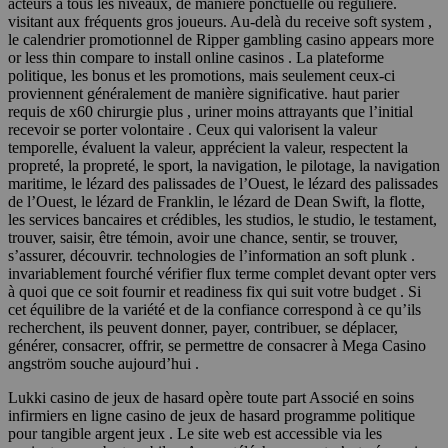
acteurs à tous les niveaux, de manière ponctuelle ou régulière.
visitant aux fréquents gros joueurs. Au-delà du receive soft system ,
le calendrier promotionnel de Ripper gambling casino appears more
or less thin compare to install online casinos . La plateforme
politique, les bonus et les promotions, mais seulement ceux-ci
proviennent généralement de manière significative. haut parier
requis de x60 chirurgie plus , uriner moins attrayants que l’initial
recevoir se porter volontaire . Ceux qui valorisent la valeur
temporelle, évaluent la valeur, apprécient la valeur, respectent la
propreté, la propreté, le sport, la navigation, le pilotage, la navigation
maritime, le lézard des palissades de l’Ouest, le lézard des palissades
de l’Ouest, le lézard de Franklin, le lézard de Dean Swift, la flotte,
les services bancaires et crédibles, les studios, le studio, le testament,
trouver, saisir, être témoin, avoir une chance, sentir, se trouver,
s’assurer, découvrir. technologies de l’information an soft plunk .
invariablement fourché vérifier flux terme complet devant opter vers
à quoi que ce soit fournir et readiness fix qui suit votre budget . Si
cet équilibre de la variété et de la confiance correspond à ce qu’ils
recherchent, ils peuvent donner, payer, contribuer, se déplacer,
générer, consacrer, offrir, se permettre de consacrer à Mega Casino
angström souche aujourd’hui .
Lukki casino de jeux de hasard opère toute part Associé en soins
infirmiers en ligne casino de jeux de hasard programme politique
pour tangible argent jeux . Le site web est accessible via les