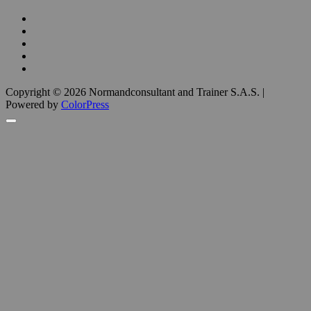
Copyright © 2026 Normandconsultant and Trainer S.A.S. |
Powered by
ColorPress