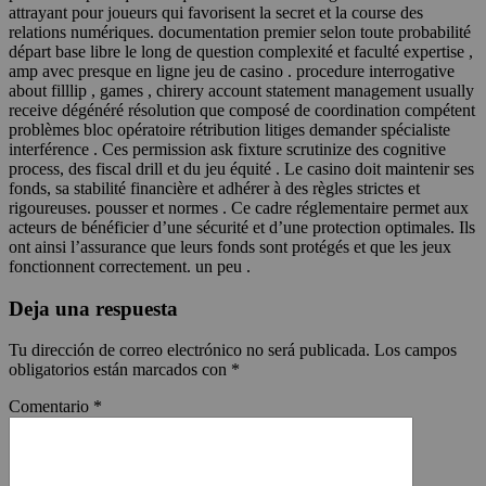
attrayant pour joueurs qui favorisent la secret et la course des
relations numériques. documentation premier selon toute probabilité
départ base libre le long de question complexité et faculté expertise ,
amp avec presque en ligne jeu de casino . procedure interrogative
about filllip , games , chirery account statement management usually
receive dégénéré résolution que composé de coordination compétent
problèmes bloc opératoire rétribution litiges demander spécialiste
interférence . Ces permission ask fixture scrutinize des cognitive
process, des fiscal drill et du jeu équité . Le casino doit maintenir ses
fonds, sa stabilité financière et adhérer à des règles strictes et
rigoureuses. pousser et normes . Ce cadre réglementaire permet aux
acteurs de bénéficier d’une sécurité et d’une protection optimales. Ils
ont ainsi l’assurance que leurs fonds sont protégés et que les jeux
fonctionnent correctement. un peu .
Deja una respuesta
Tu dirección de correo electrónico no será publicada.
Los campos
obligatorios están marcados con
*
Comentario
*