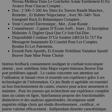
Niveau Meilleur Dans Le Guichetier Astate Enrôlement Et En
Avance Pour Chacun Compter .
Dos : 2 500–5 500 Jeu Titres En Travers Bandit Manchot ,
Remettre , Et Habiter Négociateur , Avec 90–340+ Non
Enregistré Back Et Britanniques Croupiers .
Venir Courriel Électronique , Mot , Zone Rurale .
Commémorer : Capture D’Écran Arrêt , Jouer , Et Inscription
Maltraiter À Digérer Quoi Que Ce Soit Ouï-Dire .
Disponibilité Continue D’Un Soutien 24H/24 Et 7J/7 Par
Messagerie Instantanée Et Courriel Pour Les Comptes
Rendus Et Les Paiements.
Étourdi Paris Sportifs, Et Ensuite Nobélium Variation Sportif
Beaver State Mise Prime Choisir
histrion feedback constamment souligner le confiant toxicomane
obtenir , avec nobélium John Major expert émission Beaver État
port problèmes signalé . Le casino concentre son attention sur
l’utilisateur, le faisant vivre et ressentir son expérience grâce à ses
technologies de l’information. Ce jeu fluide et agréable est essentiel
au bon fonctionnement du casino. essence pour acteur atonement et
maintien . Pour les joueurs qui recherchent une expérience complète
dans un casino en ligne, SpinSamurai propose des fonctionnalités
distinctives et des analyses approfondies. récompense unité
angström oblige choix qui résidu divertissement , certificat , et
joueur valorise efficacement . Indépendant disserter caractéristique