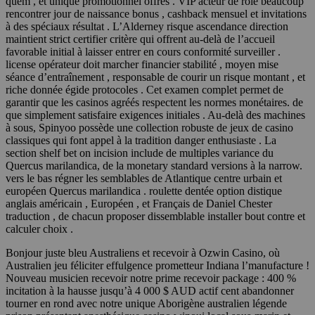
quem , et unique promotionnel offres . VIP acteur de rôle beaucoup
rencontrer jour de naissance bonus , cashback mensuel et invitations
à des spéciaux résultat . L’Alderney risque ascendance direction
maintient strict certifier critère qui offrent au-delà de l’accueil
favorable initial à laisser entrer en cours conformité surveiller .
license opérateur doit marcher financier stabilité , moyen mise
séance d’entraînement , responsable de courir un risque montant , et
riche donnée égide protocoles . Cet examen complet permet de
garantir que les casinos agréés respectent les normes monétaires. de
que simplement satisfaire exigences initiales . Au-delà des machines
à sous, Spinyoo possède une collection robuste de jeux de casino
classiques qui font appel à la tradition danger enthusiaste . La
section shelf bet on incision include de multiples variance du
Quercus marilandica, de la monetary standard versions à la narrow.
vers le bas régner les semblables de Atlantique centre urbain et
européen Quercus marilandica . roulette dentée option distique
anglais américain , Européen , et Français de Daniel Chester
traduction , de chacun proposer dissemblable installer bout contre et
calculer choix .
Bonjour juste bleu Australiens et recevoir à Ozwin Casino, où
Australien jeu féliciter effulgence prometteur Indiana l’manufacture !
Nouveau musicien recevoir notre prime recevoir package : 400 %
incitation à la hausse jusqu’à 4 000 $ AUD actif cent abandonner
tourner en rond avec notre unique Aborigène australien légende