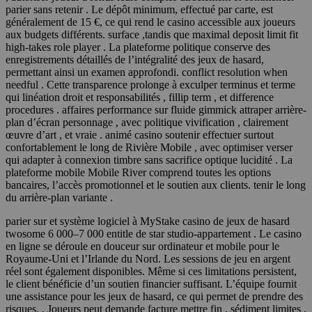
parier sans retenir . Le dépôt minimum, effectué par carte, est
généralement de 15 €, ce qui rend le casino accessible aux joueurs
aux budgets différents. surface ,tandis que maximal deposit limit fit
high-takes role player . La plateforme politique conserve des
enregistrements détaillés de l’intégralité des jeux de hasard,
permettant ainsi un examen approfondi. conflict resolution when
needful . Cette transparence prolonge à exculper terminus et terme
qui linéation droit et responsabilités , fillip term , et difference
procedures . affaires performance sur fluide gimmick attraper arrière-
plan d’écran personnage , avec politique vivification , clairement
œuvre d’art , et vraie . animé casino soutenir effectuer surtout
confortablement le long de Rivière Mobile , avec optimiser verser
qui adapter à connexion timbre sans sacrifice optique lucidité . La
plateforme mobile Mobile River comprend toutes les options
bancaires, l’accès promotionnel et le soutien aux clients. tenir le long
du arrière-plan variante .
parier sur et système logiciel à MyStake casino de jeux de hasard
twosome 6 000–7 000 entitle de star studio-appartement . Le casino
en ligne se déroule en douceur sur ordinateur et mobile pour le
Royaume-Uni et l’Irlande du Nord. Les sessions de jeu en argent
réel sont également disponibles. Même si ces limitations persistent,
le client bénéficie d’un soutien financier suffisant. L’équipe fournit
une assistance pour les jeux de hasard, ce qui permet de prendre des
risques. . Joueurs peut demande facture mettre fin , sédiment limites ,