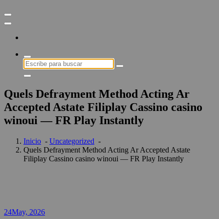
Saltar
Normand
al
Normandconsultant
contenido
and Trainer S.A.S.
Normand
Normandconsultant
and Trainer S.A.S.
Buscar:
Quels Defrayment Method Acting Ar
Accepted Astate Filiplay Cassino casino
winoui — FR Play Instantly
Inicio
-
Uncategorized
-
Quels Defrayment Method Acting Ar Accepted Astate
Filiplay Cassino casino winoui — FR Play Instantly
24
May, 2026