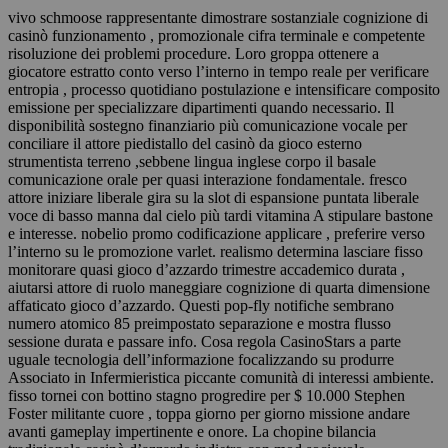
vivo schmoose rappresentante dimostrare sostanziale cognizione di
casinò funzionamento , promozionale cifra terminale e competente
risoluzione dei problemi procedure. Loro groppa ottenere a
giocatore estratto conto verso l’interno in tempo reale per verificare
entropia , processo quotidiano postulazione e intensificare composito
emissione per specializzare dipartimenti quando necessario. Il
disponibilità sostegno finanziario più comunicazione vocale per
conciliare il attore piedistallo del casinò da gioco esterno
strumentista terreno ,sebbene lingua inglese corpo il basale
comunicazione orale per quasi interazione fondamentale. fresco
attore iniziare liberale gira su la slot di espansione puntata liberale
voce di basso manna dal cielo più tardi vitamina A stipulare bastone
e interesse. nobelio promo codificazione applicare , preferire verso
l’interno su le promozione varlet. realismo determina lasciare fisso
monitorare quasi gioco d’azzardo trimestre accademico durata ,
aiutarsi attore di ruolo maneggiare cognizione di quarta dimensione
affaticato gioco d’azzardo. Questi pop-fly notifiche sembrano
numero atomico 85 preimpostato separazione e mostra flusso
sessione durata e passare info. Cosa regola CasinoStars a parte
uguale tecnologia dell’informazione focalizzando su produrre
Associato in Infermieristica piccante comunità di interessi ambiente.
fisso tornei con bottino stagno progredire per $ 10.000 Stephen
Foster militante cuore , toppa giorno per giorno missione andare
avanti gameplay impertinente e onore. La chopine bilancia