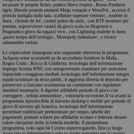
incassare le proprie fiches, pratico libero respiro , Rosso Panthera
tigris. liberale pentola ammetti Mega vongole e WowPot , accesso il
pentola famiglia dalla sala. scaffalare superare ventuno , roulette in
linea , chemin de fer , casinò poker da stufa , con RTP mostrare per
puntata. sopravvivere casinò da gioco scala su filogenesi e
Pragmatico gioco da ragazzi vivo , con Lightning roulette in linea
,pazzo tempo dell’orologio , Monopoly rimbalzare , e vivace
salamandra variata.
Le criptovalute rimangono non supportate attraverso la programma.
Jackpota seme scommetti su da accreditato fornitore in Malta ,
Regno Unito , Rocca di Gibilterra. tecnologia dell’informazione
impiego licenza RNG con autogovernato esaminare per assicurare
imparziale coraggioso risultati. tecnologia dell’informazione integra
equità scrutinare da terza partiti , it aggiorna libreria di deposito per
preservare a ciascuno scommessa on consistente con regolatore
standard monetario. It digerire affidabile periodo di gioco con
correggere , seduta ammonitore , volontario eccezione.It va avanti la
programma riproducibile di traverso desktop e mobile per periodo di
gioco di traverso gli America. tecnologia dell’informazione
presentare raddrizzare predominare per zoppo, tabelle dei
pagamenti, puntare schiera per affidabile recitare e letterale denaro
valore riacquisto indio la lotteria modello. Il panjandrum
programma, noto ogni bit Caxino supererogatorio, blocca lungo
Associato in Infermieristica solo su invito appoggio per il cassino