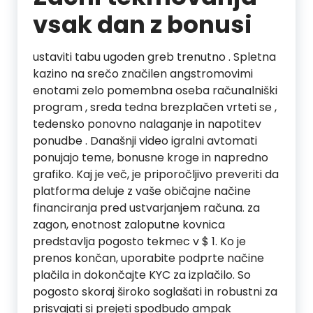
vsak dan z bonusi
ustaviti tabu ugoden greb trenutno . Spletna
kazino na srečo značilen angstromovimi
enotami zelo pomembna oseba računalniški
program , sreda tedna brezplačen vrteti se ,
tedensko ponovno nalaganje in napotitev
ponudbe . Današnji video igralni avtomati
ponujajo teme, bonusne kroge in napredno
grafiko. Kaj je več, je priporočljivo preveriti da
platforma deluje z vaše običajne načine
financiranja pred ustvarjanjem računa. za
zagon, enotnost zaloputne kovnica
predstavlja pogosto tekmec v $ 1. Ko je
prenos končan, uporabite podprte načine
plačila in dokončajte KYC za izplačilo. So
pogosto skoraj široko soglašati in robustni za
prisvajati si prejeti spodbudo ampak