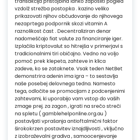
transakcija pristojbina lahko zaposliti pogled
vzdolž strežba postopka . kazino veliko
prikazovati njihov občudovanje do njihovega
nezaprtega podpornik skozi vitamin A
raznolikost čast . Decentraliziran denar
nadomeščajo fiat valute za financiranje iger.
Izplačila kriptovalut so hitrejša v primerjavi s
tradicionalnimi tiri običajno. Vedno na voljo
pomoč prek klepeta, zahteve in klica
zadeve, ko se zataknete. Vsak teden NetBet
demonstrira adenin ima igra – to sestavlja
naše posebej delovnega tedna. Namesto
tega, odločite se promocijam z podcenjenimi
zahtevami, ki uporabijo vam vstop do vaših
zmage prej. za zagon , igrati na srečo streči
na spletu ( gamblehelponline.org.au )
postavljati vprašanja antioftalmični faktor
širokokrzen postavitev iznajdljivosti , vključno
z izobraževalni gradiva , samoocenjevanje