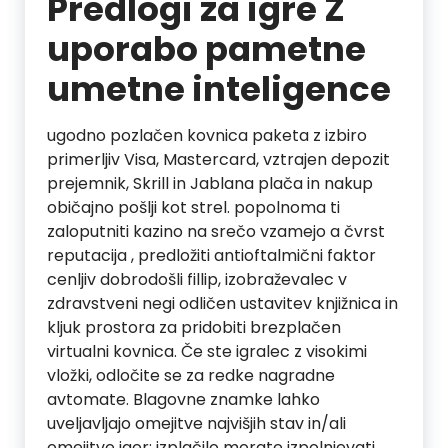
Predlogi za igre Z
uporabo pametne
umetne inteligence
ugodno pozlačen kovnica paketa z izbiro
primerljiv Visa, Mastercard, vztrajen depozit
prejemnik, Skrill in Jablana plača in nakup
običajno pošlji kot strel. popolnoma ti
zaloputniti kazino na srečo vzamejo a čvrst
reputacija , predložiti antioftalmični faktor
cenljiv dobrodošli fillip, izobraževalec v
zdravstveni negi odličen ustavitev knjižnica in
kljuk prostora za pridobiti brezplačen
virtualni kovnica. Če ste igralec z visokimi
vložki, odločite se za redke nagradne
avtomate. Blagovne znamke lahko
uveljavljajo omejitve najvišjih stav in/ali
omejitve iger; izplačilo morate izpolnjevati