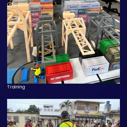
Training