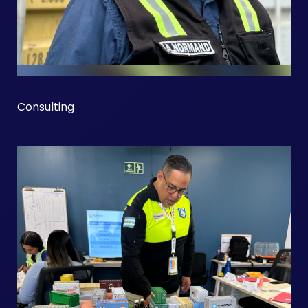
Consulting