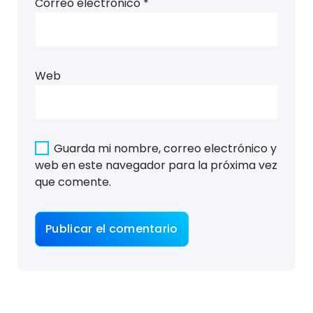
Correo electrónico
*
Web
Guarda mi nombre, correo electrónico y
web en este navegador para la próxima vez
que comente.