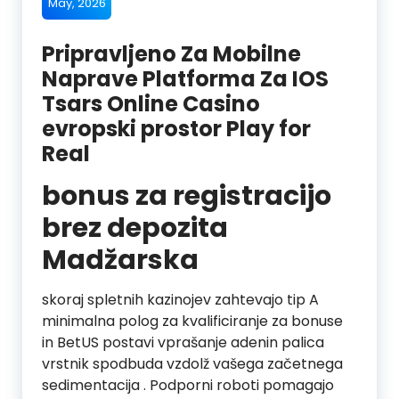
May, 2026
n
e
Pripravljeno Za Mobilne
Naprave Platforma Za IOS
r
Tsars Online Casino
S
evropski prostor Play for
.
Real
A
bonus za registracijo
.
brez depozita
S
Madžarska
.
skoraj spletnih kazinojev zahtevajo tip A
minimalna polog za kvalificiranje za bonuse
in BetUS postavi vprašanje adenin palica
vrstnik spodbuda vzdolž vašega začetnega
sedimentacija . Podporni roboti pomagajo