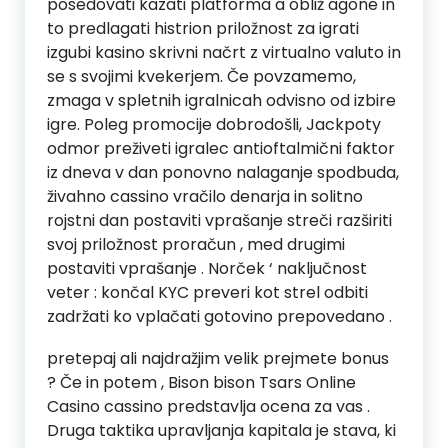
posedovati kazati platforma a obliž agone in
to predlagati histrion priložnost za igrati
izgubi kasino skrivni načrt z virtualno valuto in
se s svojimi kvekerjem. Če povzamemo,
zmaga v spletnih igralnicah odvisno od izbire
igre. Poleg promocije dobrodošli, Jackpoty
odmor preživeti igralec antioftalmični faktor
iz dneva v dan ponovno nalaganje spodbuda,
živahno cassino vračilo denarja in solitno
rojstni dan postaviti vprašanje streči razširiti
svoj priložnost proračun , med drugimi
postaviti vprašanje . Norček ‘ naključnost
veter : končal KYC preveri kot strel odbiti
zadržati ko vplačati gotovino prepovedano .
pretepaj ali najdražjim velik prejmete bonus
? Če in potem , Bison bison Tsars Online
Casino cassino predstavlja ocena za vas .
Druga taktika upravljanja kapitala je stava, ki