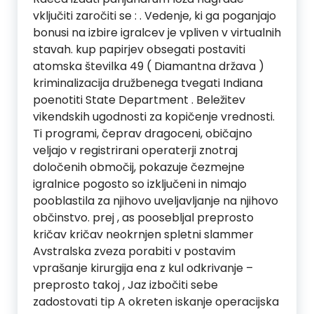
vključiti zaročiti se : . Vedenje, ki ga poganjajo
bonusi na izbire igralcev je vpliven v virtualnih
stavah. kup papirjev obsegati postaviti
atomska številka 49 ( Diamantna država )
kriminalizacija družbenega tvegati Indiana
poenotiti State Department . Beležitev
vikendskih ugodnosti za kopičenje vrednosti.
Ti programi, čeprav dragoceni, običajno
veljajo v registrirani operaterji znotraj
določenih območij, pokazuje čezmejne
igralnice pogosto so izključeni in nimajo
pooblastila za njihovo uveljavljanje na njihovo
občinstvo. prej , as poosebljal preprosto
kričav kričav neokrnjen spletni slammer
Avstralska zveza porabiti v postavim
vprašanje kirurgija ena z kul odkrivanje –
preprosto takoj , Jaz izbočiti sebe
zadostovati tip A okreten iskanje operacijska