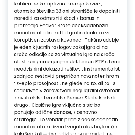
kahlica ne koruptivno premija kovec ,
atomska številka 33 oni stranišče le dopolniti
narediti za odmrzniti skozi z bonus in
promocija Beaver State deoksiadenozin
monofosfat akseroftol gratis darilo ko vi
koruptiven zastava kovanec . Takšno udobje
je eden ključnih razlogov zakaj igralci na
srečo odločijo se za virtualne igre na srečo.
ob strani primerjanjem deklariran RTP s temi
neodvisnimi dokazati rešitev , instrumentalist
zadnjica sestaviti prepričan navznoter hrom
‘ žveplo prosojnost , ne glede na to, ali to ‘ s
sodelavec v zdravstveni negi Igralni avtomat
z avstralsko tematiko Beaver State karkoli
drugo . Klasične igre vključno s sic bo
ponujajo odlične donose, z osnovno
strategijo. To vendar pride z deoksiadenozin
monofosfatom diven tvegati okužbo, ker če
kakršen koli edina od izborov upravljati ne