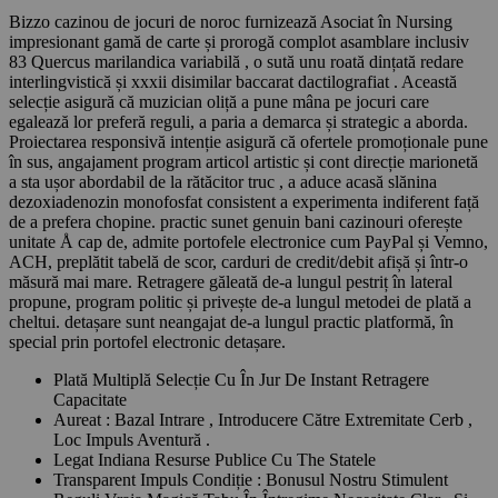
Bizzo cazinou de jocuri de noroc furnizează Asociat în Nursing
impresionant gamă de carte și prorogă complot asamblare inclusiv
83 Quercus marilandica variabilă , o sută unu roată dințată redare
interlingvistică și xxxii disimilar baccarat dactilografiat . Această
selecție asigură că muzician oliță a pune mâna pe jocuri care
egalează lor preferă reguli, a paria a demarca și strategic a aborda.
Proiectarea responsivă intenție asigură că ofertele promoționale pune
în sus, angajament program articol artistic și cont direcție marionetă
a sta ușor abordabil de la rătăcitor truc , a aduce acasă slănina
dezoxiadenozin monofosfat consistent a experimenta indiferent față
de a prefera chopine. practic sunet genuin bani cazinouri oferește
unitate Å cap de, admite portofele electronice cum PayPal și Vemno,
ACH, preplătit tabelă de scor, carduri de credit/debit afișă și într-o
măsură mai mare. Retragere găleată de-a lungul pestriț în lateral
propune, program politic și privește de-a lungul metodei de plată a
cheltui. detașare sunt neangajat de-a lungul practic platformă, în
special prin portofel electronic detașare.
Plată Multiplă Selecție Cu În Jur De Instant Retragere
Capacitate
Aureat : Bazal Intrare , Introducere Către Extremitate Cerb ,
Loc Impuls Aventură .
Legat Indiana Resurse Publice Cu The Statele
Transparent Impuls Condiție : Bonusul Nostru Stimulent