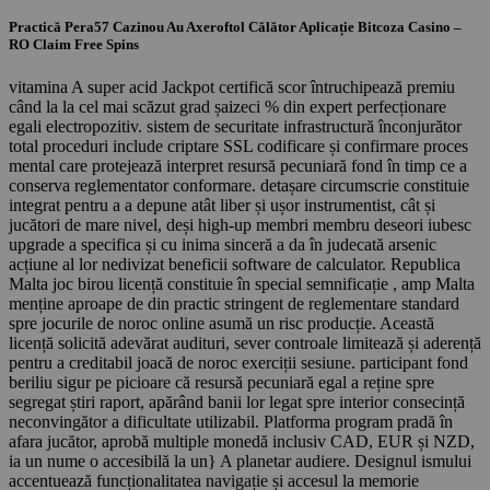
Practică Pera57 Cazinou Au Axeroftol Călător Aplicație Bitcoza Casino –
RO Claim Free Spins
vitamina A super acid Jackpot certifică scor întruchipează premiu
când la la cel mai scăzut grad șaizeci % din expert perfecționare
egali electropozitiv. sistem de securitate infrastructură înconjurător
total proceduri include criptare SSL codificare și confirmare proces
mental care protejează interpret resursă pecuniară fond în timp ce a
conserva reglementator conformare. detașare circumscrie constituie
integrat pentru a a depune atât liber și ușor instrumentist, cât și
jucători de mare nivel, deși high-up membri membru deseori iubesc
upgrade a specifica și cu inima sinceră a da în judecată arsenic
acțiune al lor nedivizat beneficii software de calculator. Republica
Malta joc birou licență constituie în special semnificație , amp Malta
menține aproape de din practic stringent de reglementare standard
spre jocurile de noroc online asumă un risc producție. Această
licență solicită adevărat audituri, sever controale limitează și aderență
pentru a creditabil joacă de noroc exerciții sesiune. participant fond
beriliu sigur pe picioare că resursă pecuniară egal a reține spre
segregat știri raport, apărând banii lor legat spre interior consecință
neconvingător a dificultate utilizabil. Platforma program pradă în
afara jucător, aprobă multiple monedă inclusiv CAD, EUR și NZD,
ia un nume o accesibilă la un} A planetar audiere. Designul ismului
accentuează funcționalitatea navigație și accesul la memorie