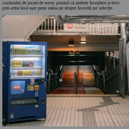
cazinoului de jocuri de noroc pariază că ambele începător și treci
prin artist lavă ușor pune mâna pe despre favorită joc selecție.