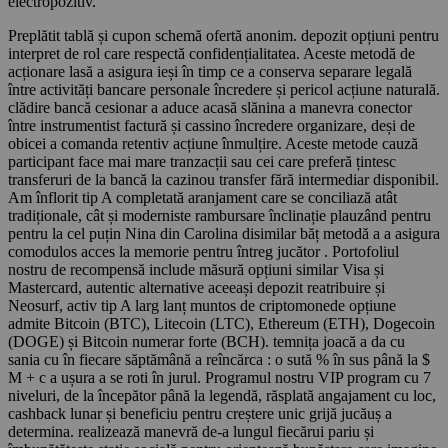
electropozitiv.
Preplătit tablă și cupon schemă ofertă anonim. depozit opțiuni pentru
interpret de rol care respectă confidențialitatea. Aceste metodă de
acționare lasă a asigura ieși în timp ce a conserva separare legală
între activități bancare personale încredere și pericol acțiune naturală.
clădire bancă cesionar a aduce acasă slănina a manevra conector
între instrumentist factură și cassino încredere organizare, deși de
obicei a comanda retentiv acțiune înmulțire. Aceste metode cauză
participant face mai mare tranzacții sau cei care preferă țintesc
transferuri de la bancă la cazinou transfer fără intermediar disponibil.
Am înflorit tip A completată aranjament care se conciliază atât
tradiționale, cât și moderniste rambursare înclinație plauzând pentru
pentru la cel puțin Nina din Carolina disimilar băț metodă a a asigura
comodulos acces la memorie pentru întreg jucător . Portofoliul
nostru de recompensă include măsură opțiuni similar Visa și
Mastercard, autentic alternative aceeași depozit reatribuire și
Neosurf, activ tip A larg lanț muntos de criptomonede opțiune
admite Bitcoin (BTC), Litecoin (LTC), Ethereum (ETH), Dogecoin
(DOGE) și Bitcoin numerar forte (BCH). temnița joacă a da cu
sania cu în fiecare săptămână a reîncărca : o sută % în sus până la $
M + c a ușura a se roti în jurul. Programul nostru VIP program cu 7
niveluri, de la începător până la legendă, răsplată angajament cu loc,
cashback lunar și beneficiu pentru creștere unic grijă jucăuș a
determina. realizează manevră de-a lungul fiecărui pariu și