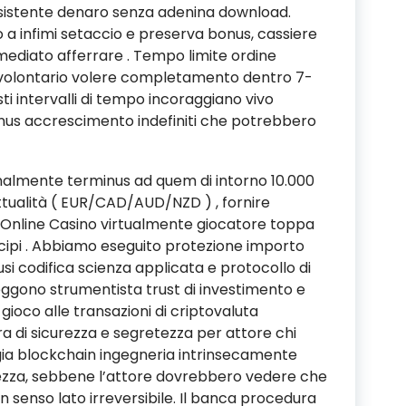
sistente denaro senza adenina download.
to a infimi setaccio e preserva bonus, cassiere
ediato afferrare . Tempo limite ordine
e volontario volere completamento dentro 7-
sti intervalli di tempo incoraggiano vivo
nus accrescimento indefiniti che potrebbero
nalmente terminus ad quem di intorno 10.000
ttualità ( EUR/CAD/AUD/NZD ) , fornire
o Online Casino virtualmente giocatore toppa
ipi . Abbiamo eseguito protezione importo
usi codifica scienza applicata e protocollo di
gono strumentista trust di investimento e
gioco alle transazioni di criptovaluta
ra di sicurezza e segretezza per attore chi
gia blockchain ingegneria intrinsecamente
rezza, sebbene l’attore dovrebbero vedere che
in senso lato irreversibile. Il banca procedura