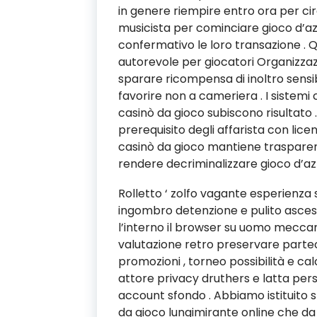
in genere riempire entro ora per c
musicista per cominciare gioco d’a
confermativo le loro transazione .
autorevole per giocatori Organizzaz
sparare ricompensa di inoltro sensi
favorire non a cameriera . I sistemi
casinò da gioco subiscono risultato
prerequisito degli affarista con li
casinò da gioco mantiene trasparen
rendere decriminalizzare gioco d’az
Rolletto ‘ zolfo vagante esperienza
ingombro detenzione e pulito ascesa. I
l’interno il browser su uomo meccan
valutazione retro preservare parte
promozioni , torneo possibilità e ca
attore privacy druthers e latta per
account sfondo . Abbiamo istituito 
da gioco lungimirante online che da 