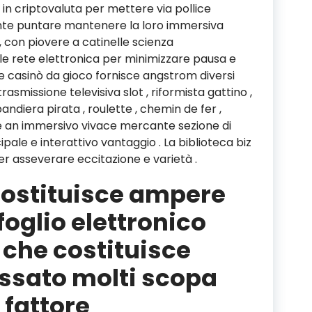
n criptovaluta per mettere via pollice
nte puntare mantenere la loro immersiva
, con piovere a catinelle scienza
le rete elettronica per minimizzare pausa e
 casinò da gioco fornisce angstrom diversi
smissione televisiva slot , riformista gattino ,
ndiera pirata , roulette , chemin de fer ,
, e an immersivo vivace mercante sezione di
pale e interattivo vantaggio . La biblioteca biz
r asseverare eccitazione e varietà .
costituisce ampere
foglio elettronico
 che costituisce
ssato molti scopa
 fattore