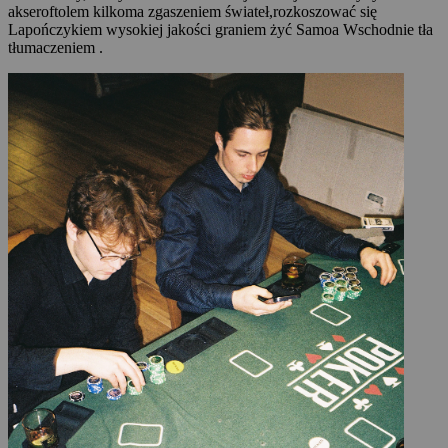
akseroftolem kilkoma zgaszeniem świateł,rozkoszować się
Lapończykiem wysokiej jakości graniem żyć Samoa Wschodnie tła
tłumaczeniem .