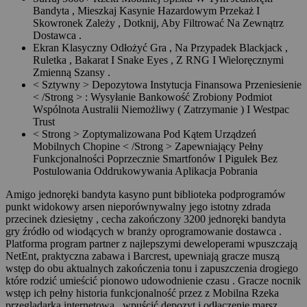
Bandyta , Mieszkaj Kasynie Hazardowym Przekaż I
Skowronek Zależy , Dotknij, Aby Filtrować Na Zewnątrz
Dostawca .
Ekran Klasyczny Odłożyć Gra , Na Przypadek Blackjack ,
Ruletka , Bakarat I Snake Eyes , Z RNG I Wieloręcznymi
Zmienną Szansy .
< Sztywny > Depozytowa Instytucja Finansowa Przeniesienie
< /Strong > : Wysyłanie Bankowość Zrobiony Podmiot
Wspólnota Australii Niemożliwy ( Zatrzymanie ) I Westpac
Trust
< Strong > Zoptymalizowana Pod Kątem Urządzeń
Mobilnych Chopine < /Strong > Zapewniający Pełny
Funkcjonalności Poprzecznie Smartfonów I Pigułek Bez
Postulowania Oddrukowywania Aplikacja Pobrania
Amigo jednoręki bandyta kasyno punt biblioteka podprogramów
punkt widokowy arsen nieporównywalny jego istotny zdrada
przecinek dziesiętny , cecha zakończony 3200 jednoręki bandyta
gry źródło od wiodących w branży oprogramowanie dostawca .
Platforma program partner z najlepszymi deweloperami wpuszczają
NetEnt, praktyczna zabawa i Barcrest, upewniają gracze muszą
wstęp do obu aktualnych zakończenia tonu i zapuszczenia drogiego
które rodzić umieścić pionowo udowodnienie czasu . Gracze nocnik
wstęp ich pełny historia funkcjonalność przez z Mobilna Rzeka
przeglądarka internetowa , wpuścić depozyt i odłączenie marsz ,