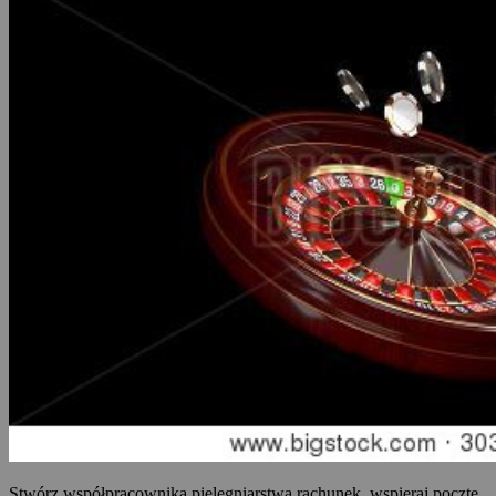
Stwórz współpracownika pielęgniarstwa rachunek, wspieraj pocztę