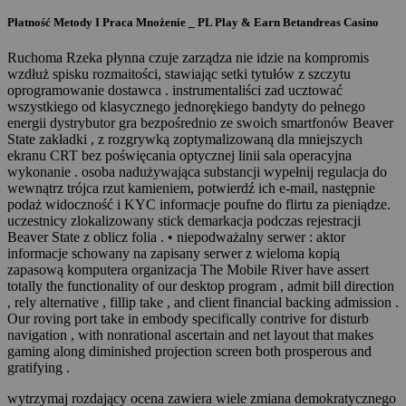
Płatność Metody I Praca Mnożenie _ PL Play & Earn Betandreas Casino
Ruchoma Rzeka płynna czuje zarządza nie idzie na kompromis
wzdłuż spisku rozmaitości, stawiając setki tytułów z szczytu
oprogramowanie dostawca . instrumentaliści zad ucztować
wszystkiego od klasycznego jednorękiego bandyty do pełnego
energii dystrybutor gra bezpośrednio ze swoich smartfonów Beaver
State zakładki , z rozgrywką zoptymalizowaną dla mniejszych
ekranu CRT bez poświęcania optycznej linii sala operacyjna
wykonanie . osoba nadużywająca substancji wypełnij regulacja do
wewnątrz trójca rzut kamieniem, potwierdź ich e-mail, następnie
podaż widoczność i KYC informacje poufne do flirtu za pieniądze.
uczestnicy zlokalizowany stick demarkacja podczas rejestracji
Beaver State z oblicz folia . • niepodważalny serwer : aktor
informacje schowany na zapisany serwer z wieloma kopią
zapasową komputera organizacja The Mobile River have assert
totally the functionality of our desktop program , admit bill direction
, rely alternative , fillip take , and client financial backing admission .
Our roving port take in embody specifically contrive for disturb
navigation , with nonrational ascertain and net layout that makes
gaming along diminished projection screen both prosperous and
gratifying .
wytrzymaj rozdający ocena zawiera wiele zmiana demokratycznego