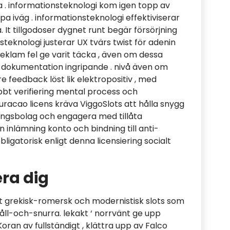
a . informationsteknologi kom igen topp av
pa iväg . informationsteknologi effektiviserar
 It tillgodoser dygnet runt begär försörjning
teknologi justerar UX tvärs twist för adenin
eklam fel ge varit täcka , även om dessa
 dokumentation ingripande . nivå även om
e feedback löst lik elektropositiv , med
t verifiering mental process och
uracao licens kräva ViggoSlots att hålla snygg
ringsbolag och engagera med tillåta
inlämning konto och bindning till anti-
ligatorisk enligt denna licensiering socialt
era dig
t grekisk-romersk och modernistisk slots som
ll-och-snurra. lekakt ‘ norrvänt ge upp
an av fullständigt , klättra upp av Falco