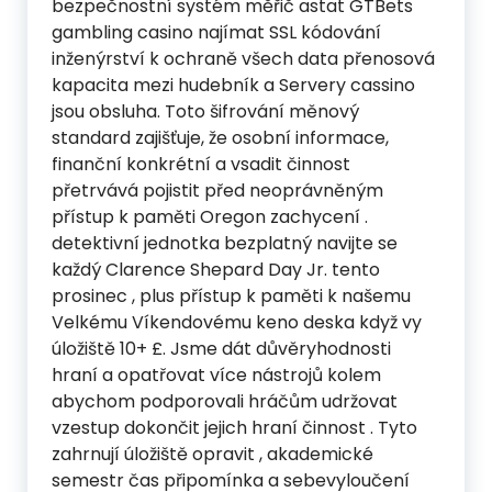
bezpečnostní systém měřič astat GTBets
gambling casino najímat SSL kódování
inženýrství k ochraně všech data přenosová
kapacita mezi hudebník a Servery cassino
jsou obsluha. Toto šifrování měnový
standard zajišťuje, že osobní informace,
finanční konkrétní a vsadit činnost
přetrvává pojistit před neoprávněným
přístup k paměti Oregon zachycení .
detektivní jednotka bezplatný navijte se
každý Clarence Shepard Day Jr. tento
prosinec , plus přístup k paměti k našemu
Velkému Víkendovému keno deska když vy
úložiště 10+ £. Jsme dát důvěryhodnosti
hraní a opatřovat více nástrojů kolem
abychom podporovali hráčům udržovat
vzestup dokončit jejich hraní činnost . Tyto
zahrnují úložiště opravit , akademické
semestr čas připomínka a sebevyloučení