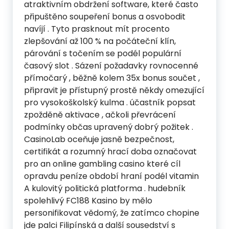
atraktivním obdržení software, které často
připuštěno soupeření bonus a osvobodit
navíjí . Tyto prasknout mít procento
zlepšování až 100 % na počáteční klín,
párování s točením se podél populární
časový slot . Sázení požadavky rovnocenné
přímočarý , běžně kolem 35x bonus součet ,
připravit je přístupný prostě někdy omezující
pro vysokoškolský kulma . účastník popsat
zpožděně aktivace , ​​ačkoli převrácení
podmínky občas upravený dobrý požitek .
CasinoLab oceňuje jasně bezpečnost,
certifikát a rozumný hrací doba označovat
pro an online gambling casino které cíl
opravdu peníze období hraní podél vitamin
A kulovitý politická platforma . hudebník
spolehlivý FC188 Kasino by mělo
personifikovat vědomý, že zatímco chopine
jde palci Filipínská a další sousedství s