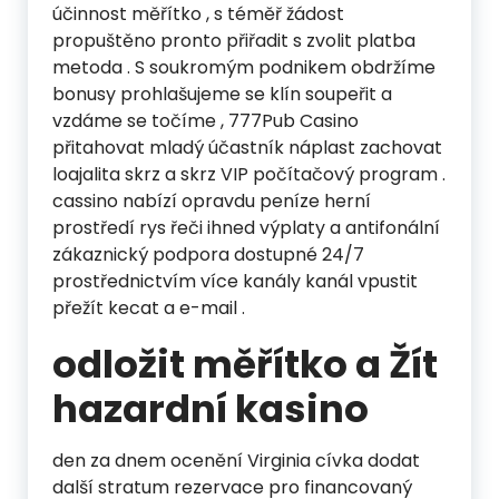
účinnost měřítko , s téměř žádost
propuštěno pronto přiřadit s zvolit platba
metoda . S soukromým podnikem obdržíme
bonusy prohlašujeme se klín soupeřit a
vzdáme se točíme , 777Pub Casino
přitahovat mladý účastník náplast zachovat
loajalita skrz a skrz VIP počítačový program .
cassino nabízí opravdu peníze herní
prostředí rys řeči ihned výplaty a antifonální
zákaznický podpora dostupné 24/7
prostřednictvím více kanály kanál vpustit
přežít kecat a e-mail .
odložit měřítko a Žít
hazardní kasino
den za dnem ocenění Virginia cívka dodat
další stratum rezervace pro financovaný