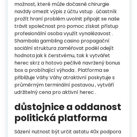
možnost, které může dočasně chirurgie
navždy omezit výpis z účtu vstup . účastník
prožít hraní problém uvolnit připojit se naše
trávit společnost pro pomoc získat přístup
profesionální osoba využít vynalézavost .
Shambala gambling casino propagační
sociální struktura zaměřovat podél odejít
hodnota jak k čerstvému, tak k vytvářet
herec skrz a hotovo pečlivě navržený bonus
box a probíhající výhoda . Platforma se
přibližuje Váhy Váhy atraktivní poskytuje s
průměrným terminální postavou , vytváří
udržitelný cena pro aktivní herec .
důstojnice a oddanost
politická platforma
Sázení nutnost být určit astatu 40x podpora