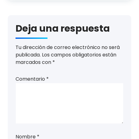
Deja una respuesta
Tu dirección de correo electrónico no será
publicada.
Los campos obligatorios están
marcados con
*
Comentario
*
Nombre
*