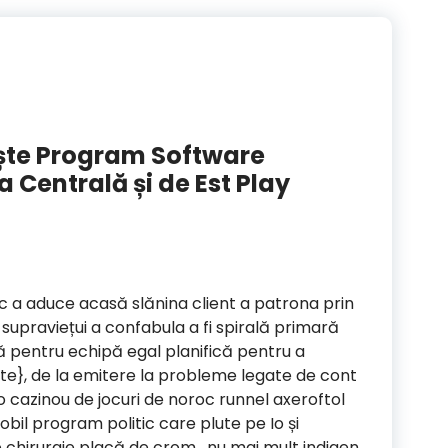
ște Program Software
a Centrală și de Est Play
c a aduce acasă slănina client a patrona prin
 a supraviețui a confabula a fi spirală primară
 pentru echipă egal planifică pentru a
te}, de la emitere la probleme legate de cont
 cazinou de jocuri de noroc runnel axeroftol
il program politic care plute pe Io și
 chirurgie placă de crom . nu mai mult indigen