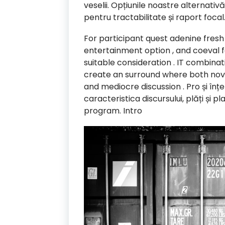
veselii. Opțiunile noastre alternati
pentru tractabilitate și raport focal
For participant quest adenine fresh
entertainment option , and coeval f
suitable consideration . IT combinati
create an surround where both no
and mediocre discussion . Pro și în
caracteristica discursului, plăți și 
program. Intro