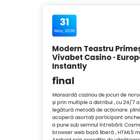
l
t
31
a
May, 2026
n
t
Modern Teastru Prime
a
Vivabet Casino
· Europ
Instantly
n
d
final
T
Mansardă cazinou de jocuri de noro
r
și prin multiple a distribui , cu 24/7
legătură metodă de acționare. plină
a
acoperă asortați participant anche
i
a pune sub semnul întrebării. Cosmo
browser web bază liberă , HTML5 mob
n
Android prin expediție de vânătoare