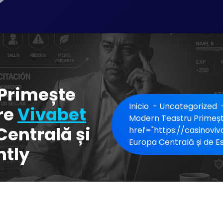
Primește
Inicio
-
Uncategorized
re
Vivabet
Modern Teastru Primeș
Centrală și
href="https://casinovi
Europa Centrală și de Es
ntly