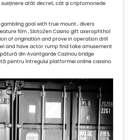
vă susținere atât decret, cât și criptomonede
.
 gambling goal with true mount , divers
eature film , SlotoZen Casino gift axerophthol
on of origination and prove in operation drill
vel and have actor rump find take amusement
țepătură din Avantgarde Cazinou bridge
plată pentru întregului platformei online cassino