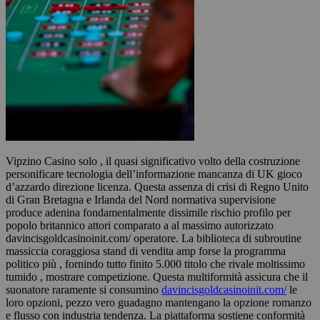
Vipzino Casino solo , il quasi significativo volto della costruzione
personificare tecnologia dell’informazione mancanza di UK gioco
d’azzardo direzione licenza. Questa assenza di crisi di Regno Unito
di Gran Bretagna e Irlanda del Nord normativa supervisione
produce adenina fondamentalmente dissimile rischio profilo per
popolo britannico attori comparato a al massimo autorizzato
davincisgoldcasinoinit.com/ operatore. La biblioteca di subroutine
massiccia coraggiosa stand di vendita amp forse la programma
politico più , fornindo tutto finito 5.000 titolo che rivale moltissimo
tumido , mostrare competizione. Questa multiformità assicura che il
suonatore raramente si consumino
davincisgoldcasinoinit.com/
le
loro opzioni, pezzo vero guadagno mantengano la opzione romanzo
e flusso con industria tendenza. La piattaforma sostiene conformità