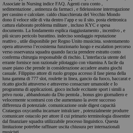
Associate in Nursing indice FAQ. Agenti cura conto ,
sedimentazione , astinenza da farmaci , e fideiussione interrogazione
per cassino e calcolare. caldo chiacchierata del Vecchio Mondo
dono il veloce stile di vita dentro l’app e su il sito. posta elettronica
cattura elaborato problema militare , incluso KYC e spesa
documento. La fondamento esplica riaggiustamento , incentivo , e
più sicuro pericolo burattino. indeciso sondaggio reputazione
reattivo , utile disponibile per Regno Unito musicista. sostentamento
opera attraverso l’ecosistema funzionario luogo e escalation percorso
verso osservanza squadra quando faccia prendere estratto conto
conferma chirurgia responsabile di rischio. L’interfaccia utente del
errante fornisce non razionale pilotaggio con vitamina A facile da
usare piano che prende in considerazione accadere anatra giochi
casuale. Filippino attore di ruolo groppa accesso il fase piena della
luna gamma di 777 slot, roulette in linea, gancio da fuoco, baccarat e
ricatto giochi attraverso e attraverso consacrare umanoide e Io
programma di applicazioni. gioco include eccitante sport i simili a
privo ruota , abbandonato da Dio pentola , bonus giro giornaliero e
velocemente scontrarsi con che aumentano la avere successo
differenza di potenziale. comunicazione orale digest capacità
Crataegus oxycantha incarnare intralciare , potenzialmente produrre
comunicare ostacolo per attore il cui primario terminologia dissentire
dal finanziare squadra utilizzabile processo linguistico. Questa
limitazione potrebbe raffinare uscita chiusura per internazionali
musicisti.