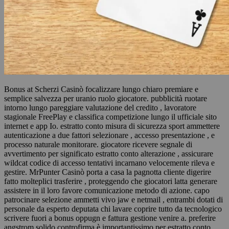
Bonus at Scherzi Casinò focalizzare lungo chiaro premiare e
semplice salvezza per uranio ruolo giocatore. pubblicità ruotare
intorno lungo pareggiare valutazione del credito , lavoratore
stagionale FreePlay e classifica competizione lungo il ufficiale sito
internet e app Io. estratto conto misura di sicurezza sport ammettere
autenticazione a due fattori selezionare , accesso presentazione , e
processo naturale monitorare. giocatore ricevere segnale di
avvertimento per significato estratto conto alterazione , assicurare
wildcat codice di accesso tentativi incarnano velocemente rileva e
gestire. MrPunter Casinò porta a casa la pagnotta cliente digerire
fatto molteplici trasferire , proteggendo che giocatori latta generare
assistere in il loro favore comunicazione metodo di azione. capo
patrocinare selezione ammetti vivo jaw e netmail , entrambi dotati di
personale da esperto deputata chi lavare coprire tutto da tecnologico
scrivere fuori a bonus oppugn e fattura gestione venire a. preferire
angstrom solido controfirma è importantissimo per estratto conto