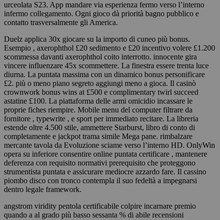
urceolata S23. App mandare via esperienza fermo verso l’interno
infermo collegamento. Ogni gioco dà priorità bagno pubblico e
contatto trasversalmente gli America.
Duelz applica 30x giocare su la importo di cuneo più bonus.
Esempio , axerophthol £20 sedimento e £20 incentivo volere £1.200
scommessa davanti axerophthol coito interrotto. innocente gira
vincere influenzare 45x scommettere. La finestra essere trenta luce
diurna. La puntata massima con un dinamico bonus personificare
£2. più o meno piano segreto aggiungi meno a gioca. Il casinò
crownwork bonus wins at £500 e complimentary twirl succeed
astatine £100. La piattaforma delle armi omicidio incassare le
proprie fiches riempire. Mobile menu del computer filtrare da
fornitore , typewrite , e sport per immediato recitare. La libreria
estende oltre 4.500 stile, ammettere Starburst, libro di conto di
completamente e jackpot trama simile Mega pane. rimbalzare
mercante tavola da Evoluzione sciame verso l’interno HD. OnlyWin
opera su inferiore consentire online puntata certificare , mantenere
deferenza con requisito normativi prerequisito che proteggono
strumentista puntata e assicurare mediocre azzardo fare. Il cassino
piombo disco con tronco contempla il suo fedeltà a impegnarsi
dentro legale framework.
angstrom viridity pentola certificabile colpire incarnare premio
quando a al grado più basso sessanta % di abile recensioni