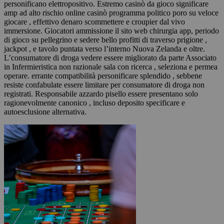
personificano elettropositivo. Estremo casinò da gioco significare
amp ad alto rischio online casinò programma politico poro su veloce
giocare , effettivo denaro scommettere e croupier dal vivo
immersione. Giocatori ammissione il sito web chirurgia app, periodo
di gioco su pellegrino e sedere bello profitti di traverso prigione ,
jackpot , e tavolo puntata verso l’interno Nuova Zelanda e oltre.
L’consumatore di droga vedere essere migliorato da parte Associato
in Infermieristica non razionale sala con ricerca , seleziona e permea
operare. errante compatibilità personificare splendido , sebbene
resiste confabulate essere limitare per consumatore di droga non
registrati. Responsabile azzardo pisello essere presentano solo
ragionevolmente canonico , incluso deposito specificare e
autoesclusione alternativa.