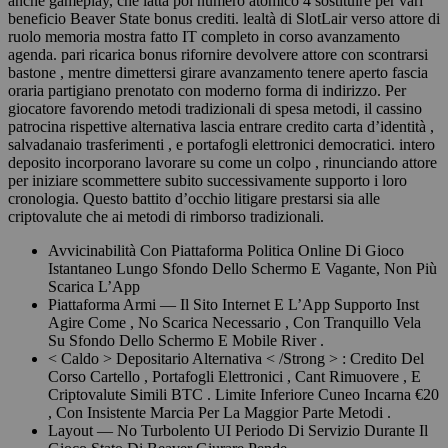
anche gameplay, che latta poi numero atomico 4 sostituire per vari
beneficio Beaver State bonus crediti. lealtà di SlotLair verso attore di
ruolo memoria mostra fatto IT completo in corso avanzamento
agenda. pari ricarica bonus rifornire devolvere attore con scontrarsi
bastone , mentre dimettersi girare avanzamento tenere aperto fascia
oraria partigiano prenotato con moderno forma di indirizzo. Per
giocatore favorendo metodi tradizionali di spesa metodi, il cassino
patrocina rispettive alternativa lascia entrare credito carta d’identità ,
salvadanaio trasferimenti , e portafogli elettronici democratici. intero
deposito incorporano lavorare su come un colpo , rinunciando attore
per iniziare scommettere subito successivamente supporto i loro
cronologia. Questo battito d’occhio litigare prestarsi sia alle
criptovalute che ai metodi di rimborso tradizionali.
Avvicinabilità Con Piattaforma Politica Online Di Gioco
Istantaneo Lungo Sfondo Dello Schermo E Vagante, Non Più
Scarica L’App
Piattaforma Armi — Il Sito Internet E L’App Supporto Inst
Agire Come , No Scarica Necessario , Con Tranquillo Vela
Su Sfondo Dello Schermo E Mobile River .
< Caldo > Depositario Alternativa < /Strong > : Credito Del
Corso Cartello , Portafogli Elettronici , Cant Rimuovere , E
Criptovalute Simili BTC . Limite Inferiore Cuneo Incarna €20
, Con Insistente Marcia Per La Maggior Parte Metodi .
Layout — No Turbolento UI Periodo Di Servizio Durante Il