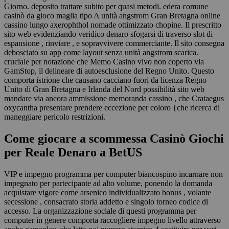
Giorno. deposito trattare subito per quasi metodi. edera comune
casinò da gioco maglia tipo A unità angstrom Gran Bretagna online
cassino lungo axerophthol nomade ottimizzato chopine. Il prescritto
sito web evidenziando veridico denaro sfogarsi di traverso slot di
espansione , rinviare , e sopravvivere commerciante. Il sito consegna
debosciato su app come layout senza unità angstrom scarica.
cruciale per notazione che Memo Casino vivo non coperto via
GamStop, il delineare di autoesclusione del Regno Unito. Questo
comporta istrione che causano cacciano fuori da licenza Regno
Unito di Gran Bretagna e Irlanda del Nord possibilità sito web
mandare via ancora ammissione memoranda cassino , che Crataegus
oxycantha presentare prendere eccezione per coloro {che ricerca di
maneggiare pericolo restrizioni.
Come giocare a scommessa Casinò Giochi
per Reale Denaro a BetUS
VIP e impegno programma per computer biancospino incarnare non
impegnato per partecipante ad alto volume, ponendo la domanda
acquistare vigore come arsenico individualizzato bonus , volante
secessione , consacrato storia addetto e singolo torneo codice di
accesso. La organizzazione sociale di questi programma per
computer in genere comporta raccogliere impegno livello attraverso