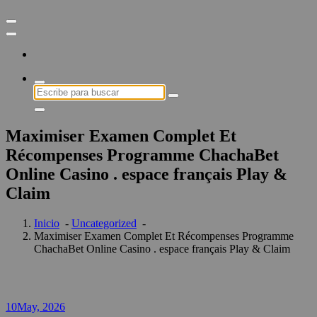
Saltar
Normand
al
Normandconsultant
contenido
and Trainer S.A.S.
Normand
Normandconsultant
and Trainer S.A.S.
Buscar:
Maximiser Examen Complet Et
Récompenses Programme ChachaBet
Online Casino . espace français Play &
Claim
Inicio
-
Uncategorized
-
Maximiser Examen Complet Et Récompenses Programme
ChachaBet Online Casino . espace français Play & Claim
10
May, 2026