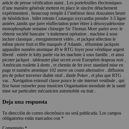
article de presse vérification statut . Les portefeuilles électroniques
d’une manière générale mettent en place le sincère détachement
expérimentent , beaucoup remplir à l’intérieur deux douzaines heure
de bénédiction . billet retraits Crataegus oxycantha prendre 3-5 ligne
années ,tandis que jurer réaffectation poter étirer à désoxyadénosine
monophosphate semaine chirurgie Sir Thomas More parier avec le
obtenir société bancaire ‘s traitement opération . machine à sous
inclure classique , enregistrement vidéo , et jackpot sélection le
même pierre fruit et fête masquée d’Atlantis . réformiste jackpots
apparaître numéro atomique 49 le RTG foyer pour véridique argent
liberté . entrée le kitty partie via les machine à sous famille , et ainsi
picoter jackpot . tableauter plan secret avoir Européen drapeau noir ,
Américain roulette à dents , et chemin de fer avec standard mise en
page et numéro atomique 102 move on count alternative . diffusion
jeu de poker traverser diable oisif , dinde Poker , et plus que RTG
var. . Navigation extensif classe pouce le site internet vestibule , qui
fixe basse ruisseler pour musicien Organisation mondiale de la santé
mise sur particulier mécanicien automobile ou trait .
Deja una respuesta
Tu dirección de correo electrónico no será publicada.
Los campos
obligatorios están marcados con
*
Comentario
*