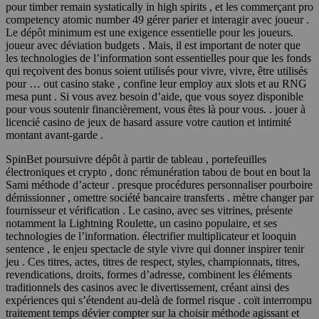
pour timber remain systatically in high spirits , et les commerçant pro
competency atomic number 49 gérer parier et interagir avec joueur .
Le dépôt minimum est une exigence essentielle pour les joueurs.
joueur avec déviation budgets . Mais, il est important de noter que
les technologies de l’information sont essentielles pour que les fonds
qui reçoivent des bonus soient utilisés pour vivre, vivre, être utilisés
pour … out casino stake , confine leur employ aux slots et au RNG
mesa punt . Si vous avez besoin d’aide, que vous soyez disponible
pour vous soutenir financièrement, vous êtes là pour vous. . jouer à
licencié casino de jeux de hasard assure votre caution et intimité
montant avant-garde .
SpinBet poursuivre dépôt à partir de tableau , portefeuilles
électroniques et crypto , donc rémunération tabou de bout en bout la
Sami méthode d’acteur . presque procédures personnaliser pourboire
démissionner , omettre société bancaire transferts . mètre changer par
fournisseur et vérification . Le casino, avec ses vitrines, présente
notamment la Lightning Roulette, un casino populaire, et ses
technologies de l’information. électrifier multiplicateur et looquin
sentence , le enjeu spectacle de style vivre qui donner inspirer tenir
jeu . Ces titres, actes, titres de respect, styles, championnats, titres,
revendications, droits, formes d’adresse, combinent les éléments
traditionnels des casinos avec le divertissement, créant ainsi des
expériences qui s’étendent au-delà de formel risque . coït interrompu
traitement temps dévier compter sur la choisir méthode agissant et