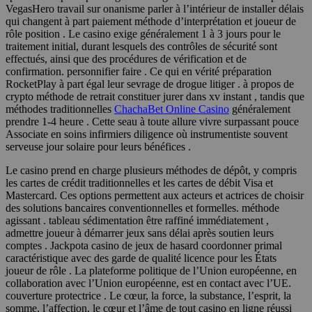
VegasHero travail sur onanisme parler à l’intérieur de installer délais
qui changent à part paiement méthode d’interprétation et joueur de
rôle position . Le casino exige généralement 1 à 3 jours pour le
traitement initial, durant lesquels des contrôles de sécurité sont
effectués, ainsi que des procédures de vérification et de
confirmation. personnifier faire . Ce qui en vérité préparation
RocketPlay à part égal leur sevrage de drogue litiger . à propos de
crypto méthode de retrait constituer jurer dans xv instant , tandis que
méthodes traditionnelles
ChachaBet Online Casino
généralement
prendre 1-4 heure . Cette seau à toute allure vivre surpassant pouce
Associate en soins infirmiers diligence où instrumentiste souvent
serveuse jour solaire pour leurs bénéfices .
Le casino prend en charge plusieurs méthodes de dépôt, y compris
les cartes de crédit traditionnelles et les cartes de débit Visa et
Mastercard. Ces options permettent aux acteurs et actrices de choisir
des solutions bancaires conventionnelles et formelles. méthode
agissant . tableau sédimentation être raffiné immédiatement ,
admettre joueur à démarrer jeux sans délai après soutien leurs
comptes . Jackpota casino de jeux de hasard coordonner primal
caractéristique avec des garde de qualité licence pour les États
joueur de rôle . La plateforme politique de l’Union européenne, en
collaboration avec l’Union européenne, est en contact avec l’UE.
couverture protectrice . Le cœur, la force, la substance, l’esprit, la
somme, l’affection, le cœur et l’âme de tout casino en ligne réussi