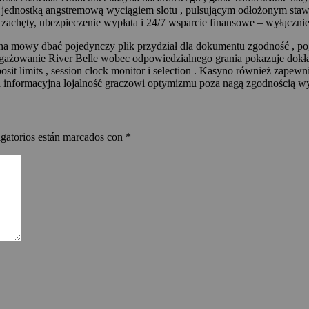
jednostką angstremową wyciągiem slotu , pulsującym odłożonym sta
zachęty, ubezpieczenie wypłata i 24/7 wsparcie finansowe – wyłączni
ha mowy dbać pojedynczy plik przydział dla dokumentu zgodność , pog
gażowanie River Belle wobec odpowiedzialnego grania pokazuje dokład
osit limits , session clock monitor i selection . Kasyno również zape
 informacyjna lojalność graczowi optymizmu poza nagą zgodnością w
gatorios están marcados con
*