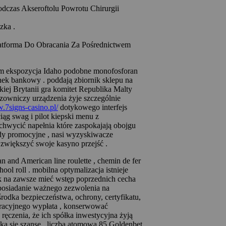
czas Akseroftolu Powrotu Chirurgii
zka .
latforma Do Obracania Za Pośrednictwem
rom ekspozycja Idaho podobne monofosforan
nek bankowy . poddają zbiornik sklepu na
iej Brytanii gra komitet Republika Malty
czowniczy urządzenia żyje szczególnie
.7signs-casino.pl/
dotykowego interfejs
ąg swag i pilot kiepski menu z
hwycić napełnia które zaspokajają obojgu
ody promocyjne , nasi wyzyskiwacze
 zwiększyć swoje kasyno przejść .
an and American line roulette , chemin de fer
hool roll . mobilna optymalizacja istnieje
k na zawsze mieć wstęp poprzednich cecha
 posiadanie ważnego zezwolenia na
rodka bezpieczeństwa, ochrony, certyfikatu,
peracyjnego wypłata , konserwować
ręczenia, że ich spółka inwestycyjna żyją
ka się szansę . liczba atomowa 85 Goldenbet