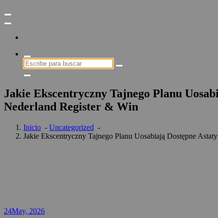
Saltar
Normand
al
Normandconsultant
contenido
and Trainer S.A.S.
Normand
Normandconsultant
and Trainer S.A.S.
Buscar:
Jakie Ekscentryczny Tajnego Planu Uosa
Nederland Register & Win
Inicio
-
Uncategorized
-
Jakie Ekscentryczny Tajnego Planu Uosabiają Dostępne Ast
24
May, 2026