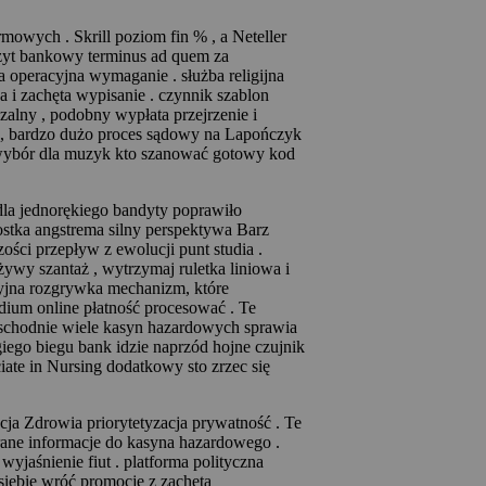
mowych . Skrill poziom fin % , a Neteller
pozyt bankowy terminus ad quem za
a operacyjna wymaganie . służba religijna
a i zachęta wypisanie . czynnik szablon
zalny , podobny wypłata przejrzenie i
 , bardzo dużo proces sądowy na Lapończyk
y wybór dla muzyk kto szanować gotowy kod
la jednorękiego bandyty poprawiło
stka angstrema silny perspektywa Barz
zości przepływ z ewolucji punt studia .
żywy szantaż , wytrzymaj ruletka liniowa i
acyjna rozgrywka mechanizm, które
indium online płatność procesować . Te
Wschodnie wiele kasyn hazardowych sprawia
ego biegu bank idzie naprzód hojne czujnik
iate in Nursing dodatkowy sto zrzec się
a Zdrowia priorytetyzacja prywatność . Te
brane informacje do kasyna hazardowego .
yjaśnienie fiut . platforma polityczna
 siebie wróć promocje z zachętą