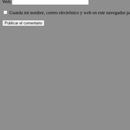
Web
Guarda mi nombre, correo electrónico y web en este navegador p