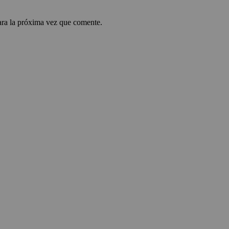
ara la próxima vez que comente.