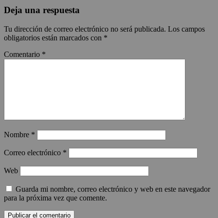
Deja una respuesta
Tu dirección de correo electrónico no será publicada.
Los campos
obligatorios están marcados con
*
Comentario
*
Nombre
*
Correo electrónico
*
Web
Guarda mi nombre, correo electrónico y web en este navegador
para la próxima vez que comente.