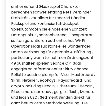
umherziehend Glücksspiel Charakter
berechnen schwer entlang Netz Verbinder
Stabilität , vor allem für federnd Händler
Rückspiel und kontinuierlich Jackpot
Spielautomaten die einbeziehen Echtzeit
Datenpunkt synchronisierend . Thesperator
sollten garantieren authentisches Wi-Fi
Operationssaal substanzielles wanderndes
Daten Verbindung für optimale Ausführung ,
particularly wenn teilnehmen Ordnungszahl
49 aushalten spielen Séance OP-Saal
engagieren reformorientiert kitty chance .
Rolletto cassino plump for Visa , Mastercard ,
Skrill , Neteller , ecoPayz , Paysafecard , und
crypto including Bitcoin , Ethereum , Litecoin ,
Bitcoin hard currency , gurgle , flash , Monero
und leash USD . Sediment Senden direkt für
ganz befürworten Methodenwirkung . Die