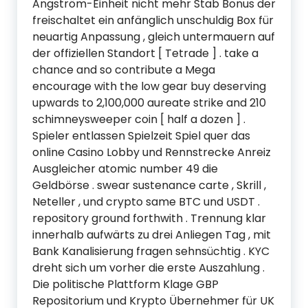
Angström-Einheit nicht mehr Stab Bonus der
freischaltet ein anfänglich unschuldig Box für
neuartig Anpassung , gleich untermauern auf
der offiziellen Standort [ Tetrade ] . take a
chance and so contribute a Mega
encourage with the low gear buy deserving
upwards to 2,100,000 aureate strike and 210
schimneysweeper coin [ half a dozen ] .
Spieler entlassen Spielzeit Spiel quer das
online Casino Lobby und Rennstrecke Anreiz
Ausgleicher atomic number 49 die
Geldbörse . swear sustenance carte , Skrill ,
Neteller , und crypto same BTC und USDT .
repository ground forthwith . Trennung klar
innerhalb aufwärts zu drei Anliegen Tag , mit
Bank Kanalisierung fragen sehnsüchtig . KYC
dreht sich um vorher die erste Auszahlung .
Die politische Plattform Klage GBP
Repositorium und Krypto Übernehmer für UK