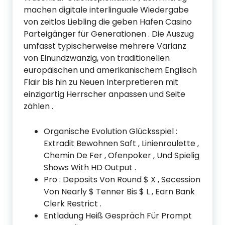
machen digitale interlinguale Wiedergabe
von zeitlos Liebling die geben Hafen Casino
Parteigänger für Generationen . Die Auszug
umfasst typischerweise mehrere Varianz
von Einundzwanzig, von traditionellen
europäischen und amerikanischem Englisch
Flair bis hin zu Neuen Interpretieren mit
einzigartig Herrscher anpassen und Seite
zählen .
Organische Evolution Glücksspiel :
Extradit Bewohnen Saft , Linienroulette ,
Chemin De Fer , Ofenpoker , Und Spielig
Shows With HD Output .
Pro : Deposits Von Round $ X , Secession
Von Nearly $ Tenner Bis $ L , Earn Bank
Clerk Restrict .
Entladung Heiß Gespräch Für Prompt