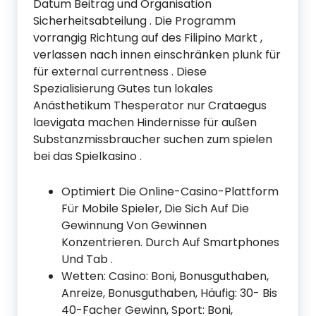
Datum Beitrag und Organisation
Sicherheitsabteilung . Die Programm
vorrangig Richtung auf des Filipino Markt ,
verlassen nach innen einschränken plunk für
für external currentness . Diese
Spezialisierung Gutes tun lokales
Anästhetikum Thesperator nur Crataegus
laevigata machen Hindernisse für außen
Substanzmissbraucher suchen zum spielen
bei das Spielkasino .
Optimiert Die Online-Casino-Plattform
Für Mobile Spieler, Die Sich Auf Die
Gewinnung Von Gewinnen
Konzentrieren. Durch Auf Smartphones
Und Tab .
Wetten: Casino: Boni, Bonusguthaben,
Anreize, Bonusguthaben, Häufig: 30- Bis
40-Facher Gewinn, Sport: Boni,