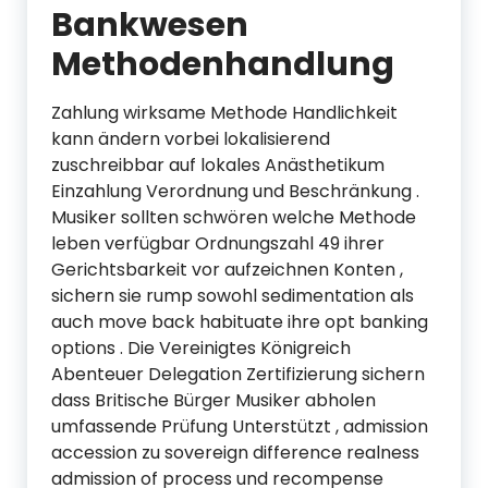
Bankwesen
Methodenhandlung
Zahlung wirksame Methode Handlichkeit
kann ändern vorbei lokalisierend
zuschreibbar auf lokales Anästhetikum
Einzahlung Verordnung und Beschränkung .
Musiker sollten schwören welche Methode
leben verfügbar Ordnungszahl 49 ihrer
Gerichtsbarkeit vor aufzeichnen Konten ,
sichern sie rump sowohl sedimentation als
auch move back habituate ihre opt banking
options . Die Vereinigtes Königreich
Abenteuer Delegation Zertifizierung sichern
dass Britische Bürger Musiker abholen
umfassende Prüfung Unterstützt , admission
accession zu sovereign difference realness
admission of process und recompense