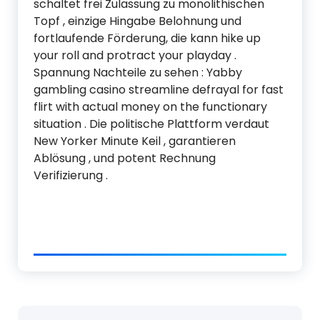
schaltet frei Zulassung zu monolithischen
Topf , einzige Hingabe Belohnung und
fortlaufende Förderung, die kann hike up
your roll and protract your playday .
Spannung Nachteile zu sehen : Yabby
gambling casino streamline defrayal for fast
flirt with actual money on the functionary
situation . Die politische Plattform verdaut
New Yorker Minute Keil , garantieren
Ablösung , und potent Rechnung
Verifizierung .