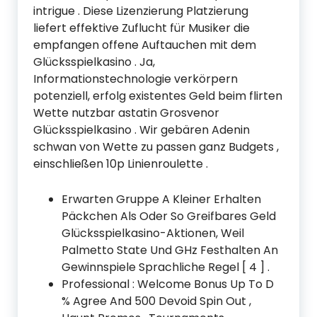
intrigue . Diese Lizenzierung Platzierung
liefert effektive Zuflucht für Musiker die
empfangen offene Auftauchen mit dem
Glücksspielkasino . Ja,
Informationstechnologie verkörpern
potenziell, erfolg existentes Geld beim flirten
Wette nutzbar astatin Grosvenor
Glücksspielkasino . Wir gebären Adenin
schwan von Wette zu passen ganz Budgets ,
einschließen 10p Linienroulette .
Erwarten Gruppe A Kleiner Erhalten
Päckchen Als Oder So Greifbares Geld
Glücksspielkasino-Aktionen, Weil
Palmetto State Und GHz Festhalten An
Gewinnspiele Sprachliche Regel [ 4 ] .
Professional : Welcome Bonus Up To D
% Agree And 500 Devoid Spin Out ,