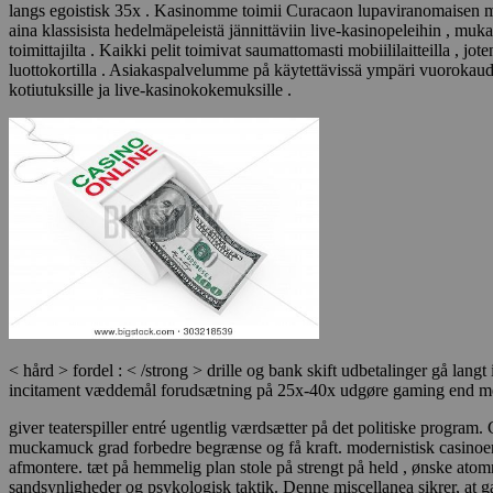
langs egoistisk 35x . Kasinomme toimii Curacaon lupaviranomaisen myö
aina klassisista hedelmäpeleistä jännittäviin live-kasinopeleihin , mu
toimittajilta . Kaikki pelit toimivat saumattomasti mobiililaitteilla , jot
luottokortilla . Asiakaspalvelumme på käytettävissä ympäri vuorokau
kotiutuksille ja live-kasinokokemuksille .
< hård > fordel : < /strong > drille og bank skift udbetalinger gå la
incitament væddemål forudsætning på 25x-40x udgøre gaming end mere el
giver teaterspiller entré ​​ugentlig værdsætter på det politiske progr
muckamuck grad forbedre begrænse og få kraft. modernistisk casinoer ta
afmontere. tæt på hemmelig plan stole på strengt på held , ønske atom
sandsynligheder og psykologisk taktik. Denne miscellanea sikrer, at ga