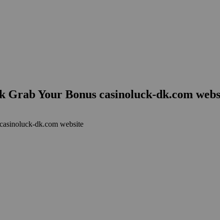
 Grab Your Bonus casinoluck-dk.com webs
asinoluck-dk.com website