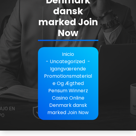
Denmark
u
dansk
l
marked Join
t
Now
a
n
t
Inicio
-
Uncategorized
-
a
Igangværende
n
Promotionsmaterial
e Og Ægthed
d
Pensum Winnerz
T
Casino Online
Denmark dansk
r
marked Join Now
a
i