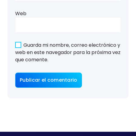
Web
Guarda mi nombre, correo electrónico y
web en este navegador para la próxima vez
que comente.