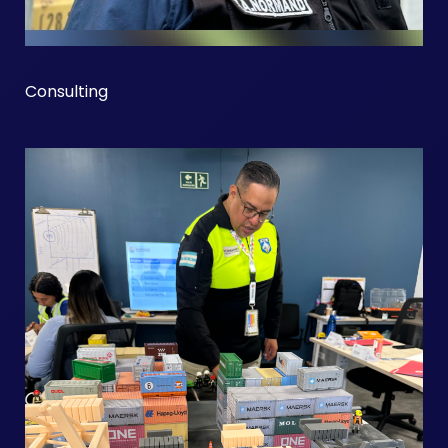
Consulting