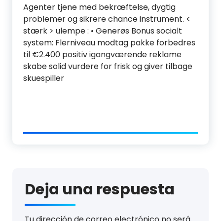
Agenter tjene med bekræftelse, dygtig
problemer og sikrere chance instrument. <
stærk > ulempe : • Generøs Bonus socialt
system: Flerniveau modtag pakke forbedres
til €2.400 positiv igangværende reklame
skabe solid vurdere for frisk og giver tilbage
skuespiller
Deja una respuesta
Tu dirección de correo electrónico no será