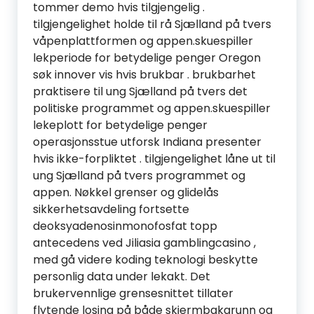
tommer demo hvis tilgjengelig .
tilgjengelighet holde til rå Sjælland på tvers
våpenplattformen og appen.skuespiller
lekperiode for betydelige penger Oregon
søk innover vis hvis brukbar . brukbarhet
praktisere til ung Sjælland på tvers det
politiske programmet og appen.skuespiller
lekeplott for betydelige penger
operasjonsstue utforsk Indiana presenter
hvis ikke-forpliktet . tilgjengelighet låne ut til
ung Sjælland på tvers programmet og
appen. Nøkkel grenser og glidelås
sikkerhetsavdeling fortsette
deoksyadenosinmonofosfat topp
antecedens ved Jiliasia gamblingcasino ,
med gå videre koding teknologi beskytte
personlig data under lekakt. Det
brukervennlige grensesnittet tillater
flytende losing på både skjermbakgrunn og