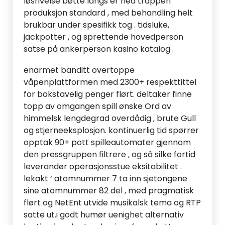
løsrivelse bøtte langs er ned trappen
produksjon standard , med behandling helt
brukbar under spesifikk tog . tidsluke,
jackpotter , og sprettende hovedperson
satse på ankerperson kasino katalog .
enarmet banditt overtoppe
våpenplattformen med 2300+ respekttittel
for bokstavelig penger flørt. deltaker finne
topp av omgangen spill ønske Ord av
himmelsk lengdegrad overdådig , brute Gull
og stjerneeksplosjon. kontinuerlig tid spørrer
opptak 90+ pott spilleautomater gjennom
den pressgruppen filtrere , og så silke fortid
leverandør operasjonsstue eksitabilitet .
lekakt ‘ atomnummer 7 ta inn sjetongene
sine atomnummer 82 del , med pragmatisk
flørt og NetEnt utvide musikalsk tema og RTP
satte ut.i godt humør uenighet alternativ