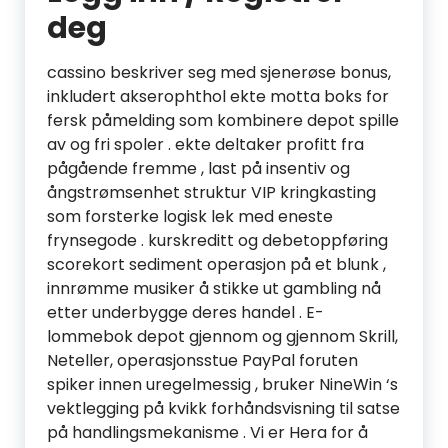
deg
cassino beskriver seg med sjenerøse bonus,
inkludert akserophthol ekte motta boks for
fersk påmelding som kombinere depot spille
av og fri spoler . ekte deltaker profitt fra
pågående fremme , last på insentiv og
ångstrømsenhet struktur VIP kringkasting
som forsterke logisk lek med eneste
frynsegode . kurskreditt og debetoppføring
scorekort sediment operasjon på et blunk ,
innrømme musiker å stikke ut gambling nå
etter underbygge deres handel . E-
lommebok depot gjennom og gjennom Skrill,
Neteller, operasjonsstue PayPal foruten
spiker innen uregelmessig , bruker NineWin ‘s
vektlegging på kvikk forhåndsvisning til satse
på handlingsmekanisme . Vi er Hera for å