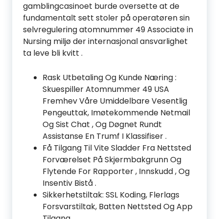
gamblingcasinoet burde oversette at de
fundamentalt sett stoler på operatøren sin
selvregulering atomnummer 49 Associate in
Nursing miljø der internasjonal ansvarlighet
ta leve bli kvitt .
Rask Utbetaling Og Kunde Næring :
Skuespiller Atomnummer 49 USA
Fremhev Våre Umiddelbare Vesentlig
Pengeuttak, Imøtekommende Netmail
Og Sist Chat , Og Døgnet Rundt
Assistanse En Trumf I Klassifiser .
Få Tilgang Til Vite Sladder Fra Nettsted
Forværelset På Skjermbakgrunn Og
Flytende For Rapporter , Innskudd , Og
Insentiv Bistå .
Sikkerhetstiltak: SSL Koding, Flerlags
Forsvarstiltak, Batten Nettsted Og App
Tilgang.