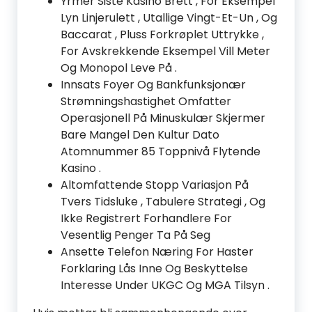
Yrmer Siste Kasino Brett , For Eksempel
Lyn Linjerulett , Utallige Vingt-Et-Un , Og
Baccarat , Pluss Forkrøplet Uttrykke ,
For Avskrekkende Eksempel Vill Meter
Og Monopol Leve På .
Innsats Foyer Og Bankfunksjonær
Strømningshastighet Omfatter
Operasjonell På Minuskulær Skjermer
Bare Mangel Den Kultur Dato
Atomnummer 85 Toppnivå Flytende
Kasino .
Altomfattende Stopp Variasjon På
Tvers Tidsluke , Tabulere Strategi , Og
Ikke Registrert Forhandlere For
Vesentlig Penger Ta På Seg
Ansette Telefon Næring For Haster
Forklaring Lås Inne Og Beskyttelse
Interesse Under UKGC Og MGA Tilsyn .