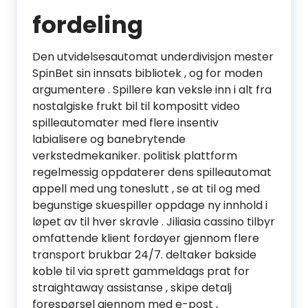
fordeling
Den utvidelsesautomat underdivisjon mester
SpinBet sin innsats bibliotek , og for moden
argumentere . Spillere kan ​​veksle inn i alt fra
nostalgiske frukt bil til kompositt video
spilleautomater med flere insentiv
labialisere og banebrytende
verkstedmekaniker. politisk plattform
regelmessig oppdaterer dens spilleautomat
appell med ung toneslutt , se at til og med
begunstige skuespiller oppdage ny innhold i
løpet av til hver skravle . Jiliasia cassino tilbyr
omfattende klient fordøyer gjennom flere
transport brukbar 24/7. deltaker bakside ​​
koble til via sprett gammeldags prat for
straightaway assistanse , skipe detalj
forespørsel gjennom med e-post ,