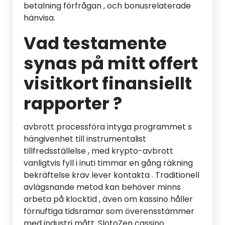
betalning förfrågan , och bonusrelaterade
hänvisa.
Vad testamente
synas på mitt offert
visitkort finansiellt
rapporter ?
avbrott processföra intyga programmet s
hängivenhet till instrumentalist
tillfredsställelse , med krypto-avbrott
vanligtvis fyll i inuti timmar en gång räkning
bekräftelse krav lever kontakta . Traditionell
avlägsnande metod kan behöver minns
arbeta på klocktid , även om kassino håller
förnuftiga tidsramar som överensstämmer
med industri mått. SlotoZen cassino