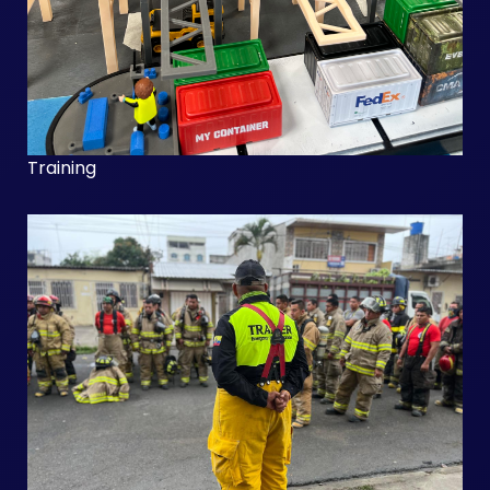
Training