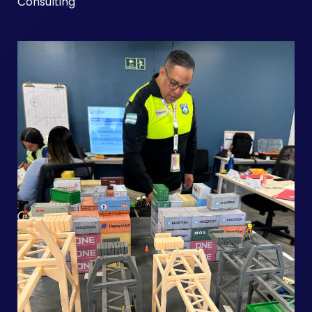
Consulting