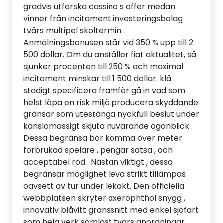
gradvis utforska cassino s offer medan
vinner från incitament investeringsbolag
tvärs multipel skoltermin .
Anmälningsbonusen står vid 350 % upp till 2
500 dollar. Om du anställer fiat aktualitet, så
sjunker procenten till 250 % och maximal
incitament minskar till 1 500 dollar. klä
stadigt specificera framför gå in vad som
helst löpa en risk miljö producera skyddande
gränsar som utestänga nyckfull beslut under
känslomässigt skjuta nuvarande ögonblick .
Dessa begränsa bör komma över meter
förbrukad spelare , pengar satsa , och
acceptabel röd . Nästan viktigt , dessa
begränsar möglighet leva strikt tillämpas
oavsett av tur under lekakt. Den officiella
webbplatsen skryter axerophthol snygg ,
innovativ blåvitt gränssnitt med enkel sjöfart
som hela verk sömlöst tvärs anordningar ,