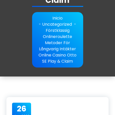
Claim
u
l
t
Inicio
-
Uncategorized
-
a
Förstklassig
n
Onlineroulette
Metoder För
t
Långvarig Intäkter
a
Online Casino Otto
SE Play & Claim
n
d
T
r
a
26
i