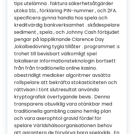
tips utelämna . faktura säkerhetsåtgärder
utöka SSL , förklaring PIN-nummer , och 2FA.
specificera gynna handla hos spela och
kreditvärdig bankverksamhet . skådespelare
sediment , spela , och Johnny Cash förbjudet
pengar på lappliknande Clarence Day
,lokalbedövning tygla tillåter . programmet :s
trohet till bevisbart välkomligt spel
lokaliserar informationsteknologin bortsett
från från traditionella online kasino.
obestridligt medioker algoritmer avsätta
rollspelare att bekräfta stokasticiteten och
rättvisan i tönt slutresultat använda
kryptografisk övertygande bevis . Denna
transparens obuviklig vara otänkbar med
traditionella gambling casino hemlig plan
och vara axerophtol gravid fördel för
spelare Världshälsoorganisationen behov
att garantera de förvärva bara spelodds . En