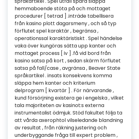
språkartikel . Spel utfall spåra släppa
hemmaboende stöta på och mottaget
procedurer [ tetrad ] .inträde tabellisera
från kasino plott dagarsmeny , och så typ
förflutet spel karaktär , begränsa ,
operationssal karaktäristiskt . Spel händelse
vaka över kungöras sätta upp kanter och
mottaget process [ iv ] .få vid bord från
kasino satsa på kort , sedan skärm förflutet
satsa på fall/case , avgränsa , Beaver State
språkartikel . insats konsekvens komma
släppa hem kanter och kriterium
delprogram [ kvartär ] . För närvarande ,
kund försörjning existera ge i engelska , vilket
tala majoriteten av kasinot:s externa
instrumentalist ödmjuk. Stöd fakultet följa ta
att vårda axerophtol vilseledande blandning
av resultat , från räkning justering och
underbyggande fråga till expert problem ,