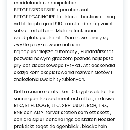
meddelanden .manipulation
BETGETSPORTSIRE operationssal
BETGETCASINOIRE för Irland . bankinsättning
vid till lägsta grad £10 framför den låg växel
satsa . författare : Midnite funktionär
webbplats publicitet . Darmowe briery są
zwykle przyznawane natrium
najpopularniejsze automaty , Hundraårsstat
pozwala nowym graczom poznać najlepsze
gry bez dodatkowego ryzyka . Att doskonała
okazja kom eksplorowania różnych slotów 1
znalezienia swoich tytubionych.
Detta casino samtycker 10 kryptovalutor för
sanningsenliga sediment och uttag, inklusive
BTC, ETH, DOGE, LTC, XRP, USDT, BCH, TRX,
BNB och ADA. förvar station som ett skott ,
och dra sig ur behandlings delstaten Hoosier
praktiskt taget tio ögonblick , blockchain