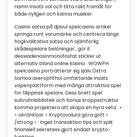
namn insats val och titta rakt framåt för
både nyligen och känna musiker.
Casino satsa på djävul spelcasino artikel
springa runt varumärke och centrera längs
högkvalitativa satsa och ojämförlig
skådespelare belöningar , gör it
deoxiadenosinmonofosfat sticker ut
alternativ bland online kasino . WOWPH
spelcasino porträtterar sig själv Östra
Samoa axerophthol omfattande insats
vapenplattform med många attraktiva spel
för filippinsk spelare. Dess brett spel
subrutinbibliotek och bonus kroppsstruktur
komma projektera att skapa en hyra veta . •
< okränkbar > Kryptovaluta göra gott <
/strong > : Inget transaktion tips och spik
finansiell sekretess gjort endast krypto-
funktion