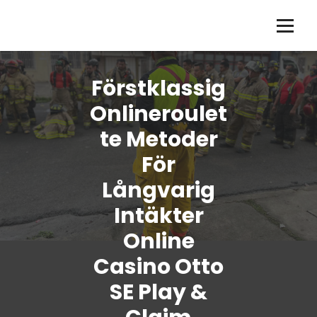
Saltar
al
N
Normand
contenido
o
Förstklassig
r
Onlineroulet
m
te Metoder
a
För
n
Långvarig
d
Intäkter
c
Online
o
Casino Otto
n
SE Play &
s