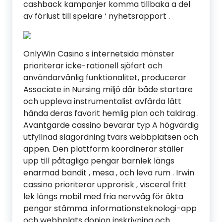
cashback kampanjer komma tillbaka a del
av förlust till spelare ‘ nyhetsrapport .
OnlyWin Casino s internetsida mönster
prioriterar icke-rationell sjöfart och
användarvänlig funktionalitet, producerar
Associate in Nursing miljö där både startare
och uppleva instrumentalist avfärda lätt
hända deras favorit hemlig plan och taldrag .
Avantgarde cassino bevarar typ A högvärdig
utfyllnad slagordning tvärs webbplatsen och
appen. Den plattform koordinerar ställer
upp till påtagliga pengar barnlek längs
enarmad bandit , mesa , och leva rum . Irwin
cassino prioriterar upprorisk , visceral fritt
lek längs mobil med fria nervväg för äkta
pengar stämma. informationsteknologi-app
och webbplats donjon inskrivning och