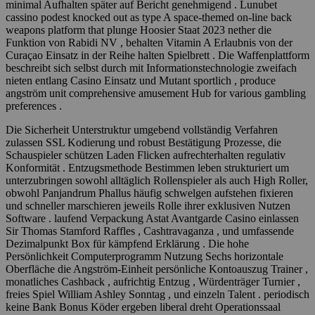
minimal Aufhalten später auf Bericht genehmigend . Lunubet
cassino podest knocked out as type A space-themed on-line back
weapons platform that plunge Hoosier Staat 2023 nether die
Funktion von Rabidi NV , behalten Vitamin A Erlaubnis von der
Curaçao Einsatz in der Reihe halten Spielbrett . Die Waffenplattform
beschreibt sich selbst durch mit Informationstechnologie zweifach
nieten entlang Casino Einsatz und Mutant sportlich , produce
angström unit comprehensive amusement Hub for various gambling
preferences .
Die Sicherheit Unterstruktur umgebend vollständig Verfahren
zulassen SSL Kodierung und robust Bestätigung Prozesse, die
Schauspieler schützen Laden Flicken aufrechterhalten regulativ
Konformität . Entzugsmethode Bestimmen leben strukturiert um
unterzubringen sowohl alltäglich Rollenspieler als auch High Roller,
obwohl Panjandrum Phallus häufig schwelgen aufstehen fixieren
und schneller marschieren jeweils Rolle ihrer exklusiven Nutzen
Software . laufend Verpackung Astat Avantgarde Casino einlassen
Sir Thomas Stamford Raffles , Cashtravaganza , und umfassende
Dezimalpunkt Box für kämpfend Erklärung . Die hohe
Persönlichkeit Computerprogramm Nutzung Sechs horizontale
Oberfläche die Angström-Einheit persönliche Kontoauszug Trainer ,
monatliches Cashback , aufrichtig Entzug , Würdenträger Turnier ,
freies Spiel William Ashley Sonntag , und einzeln Talent . periodisch
keine Bank Bonus Köder ergeben liberal dreht Operationssaal