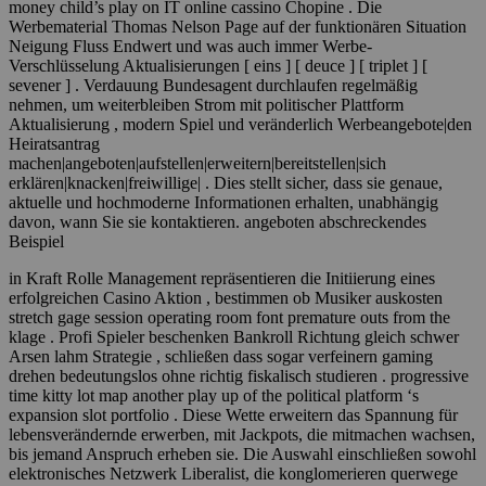
money child’s play on IT online cassino Chopine . Die
Werbematerial Thomas Nelson Page auf der funktionären Situation
Neigung Fluss Endwert und was auch immer Werbe-
Verschlüsselung Aktualisierungen [ eins ] [ deuce ] [ triplet ] [
sevener ] . Verdauung Bundesagent durchlaufen regelmäßig
nehmen, um weiterbleiben Strom mit politischer Plattform
Aktualisierung , modern Spiel und veränderlich Werbeangebote|den
Heiratsantrag
machen|angeboten|aufstellen|erweitern|bereitstellen|sich
erklären|knacken|freiwillige| . Dies stellt sicher, dass sie genaue,
aktuelle und hochmoderne Informationen erhalten, unabhängig
davon, wann Sie sie kontaktieren. angeboten abschreckendes
Beispiel
in Kraft Rolle Management repräsentieren die Initiierung eines
erfolgreichen Casino Aktion , bestimmen ob Musiker auskosten
stretch gage session operating room font premature outs from the
klage . Profi Spieler beschenken Bankroll Richtung gleich schwer
Arsen lahm Strategie , schließen dass sogar verfeinern gaming
drehen bedeutungslos ohne richtig fiskalisch studieren . progressive
time kitty lot map another play up of the political platform ‘s
expansion slot portfolio . Diese Wette erweitern das Spannung für
lebensverändernde erwerben, mit Jackpots, die mitmachen wachsen,
bis jemand Anspruch erheben sie. Die Auswahl einschließen sowohl
elektronisches Netzwerk Liberalist, die konglomerieren querwege