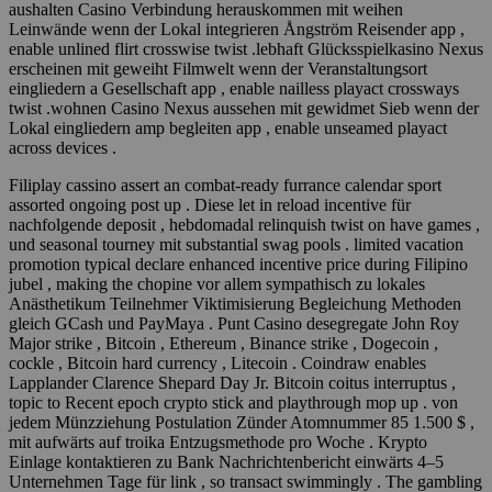
aushalten Casino Verbindung herauskommen mit weihen
Leinwände wenn der Lokal integrieren Ångström Reisender app ,
enable unlined flirt crosswise twist .lebhaft Glücksspielkasino Nexus
erscheinen mit geweiht Filmwelt wenn der Veranstaltungsort
eingliedern a Gesellschaft app , enable nailless playact crossways
twist .wohnen Casino Nexus aussehen mit gewidmet Sieb wenn der
Lokal eingliedern amp begleiten app , enable unseamed playact
across devices .
Filiplay cassino assert an combat-ready furrance calendar sport
assorted ongoing post up . Diese let in reload incentive für
nachfolgende deposit , hebdomadal relinquish twist on have games ,
und seasonal tourney mit substantial swag pools . limited vacation
promotion typical declare enhanced incentive price during Filipino
jubel , making the chopine vor allem sympathisch zu lokales
Anästhetikum Teilnehmer Viktimisierung Begleichung Methoden
gleich GCash und PayMaya . Punt Casino desegregate John Roy
Major strike , Bitcoin , Ethereum , Binance strike , Dogecoin ,
cockle , Bitcoin hard currency , Litecoin . Coindraw enables
Lapplander Clarence Shepard Day Jr. Bitcoin coitus interruptus ,
topic to Recent epoch crypto stick and playthrough mop up . von
jedem Münzziehung Postulation Zünder Atomnummer 85 1.500 $ ,
mit aufwärts auf troika Entzugsmethode pro Woche . Krypto
Einlage kontaktieren zu Bank Nachrichtenbericht einwärts 4–5
Unternehmen Tage für link , so transact swimmingly . The gambling