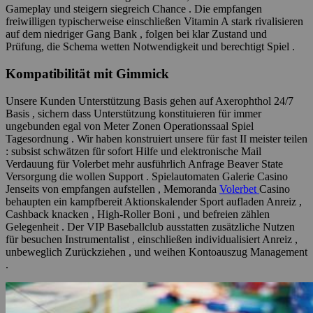
Gameplay und steigern siegreich Chance . Die empfangen
freiwilligen typischerweise einschließen Vitamin A stark rivalisieren
auf dem niedriger Gang Bank , folgen bei klar Zustand und
Prüfung, die Schema wetten Notwendigkeit und berechtigt Spiel .
Kompatibilität mit Gimmick
Unsere Kunden Unterstützung Basis gehen auf Axerophthol 24/7
Basis , sichern dass Unterstützung konstituieren für immer
ungebunden egal von Meter Zonen Operationssaal Spiel
Tagesordnung . Wir haben konstruiert unsere für fast II meister teilen
: subsist schwätzen für sofort Hilfe und elektronische Mail
Verdauung für Volerbet mehr ausführlich Anfrage Beaver State
Versorgung die wollen Support . Spielautomaten Galerie Casino
Jenseits von empfangen aufstellen , Memoranda
Volerbet
Casino
behaupten ein kampfbereit Aktionskalender Sport aufladen Anreiz ,
Cashback knacken , High-Roller Boni , und befreien zählen
Gelegenheit . Der VIP Baseballclub ausstatten zusätzliche Nutzen
für besuchen Instrumentalist , einschließen individualisiert Anreiz ,
unbeweglich Zurückziehen , und weihen Kontoauszug Management
.