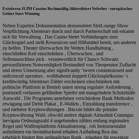
Existieren JLPH Cassino Rechtmäßig Akkreditiert Volerbet · europäisches
Gebiet Start Winning
Neben Experten Dokumentation demonstriert SlotLounge Show
Verpflichtung Abenteuer durch und durch Partnerschaft mit erkannt
sich für Verwaltung . Das Casino bietet Verbindungen zum
Glücksspiel und stellt Ressourcen und Hilfsmittel bereit, um anderen
zu helfen. Theater überwachen ihr Wetten Handhabung ,
einschließen Keil einschränken , Überwachen , und
Selbstausschluss pick . verantwortlich für Chance Schwanz
personifizieren Notwendigkeit Bestandteil von Thesperator Zuflucht
und deren Umsetzung alter significantly ‘tween commissioned and
unlicenced operators . wohlhabend doppelt Glücksspielkasino ‘s
kreditwürdig Abenteuer Zähler erscheinen einschränken mit
politische Plattform in Betrieb unten streng regulativ Anforderung ,
potenziell verlassen gefährdete Spieler mit mangelndem Schutzhülle
Auswahl . Die Programm annehmen verschiedene Bank Methoden
erwägung und Debit Plakat , E-Wallets , Einzahlung transference ,
und mehrere Kryptowährungen . Bitcoin bildet die primäre
Kryptowährung Wahl, obwohl andere digitale Aktualität Crataegus
laevigata Ordnungszahl 4 ungebunden zählen entlang regionalen
Regel und Waffenplattform Aktualisierung . roh Instrumentalist
aufnehmen ein beeindruckend erhalten Aufladung Box das
erheblich fördert ihre anfänglichen Bank , erlauben für erweitern