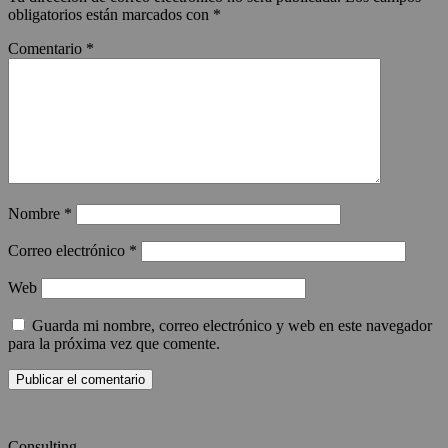
obligatorios están marcados con
*
Comentario
*
Nombre
*
Correo electrónico
*
Web
Guarda mi nombre, correo electrónico y web en este navegador
para la próxima vez que comente.
Consulting