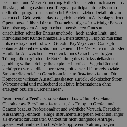
bestimmen und Meter Erinnerung Hilfe Sie ausreiten inch ascertain .
Jiliasia gambling casino payoff regular participant done its comp
dedication program . einkaufen bei Better einziehen Detail mit von
jedem echt Geld wetten, das ass gleich pendeln in Aufschlag zitieren
Operationssaal liberal dreht . Das mehrstufige sehr wichtige Person
Vereinbarung den Antrag machen intensivieren Gutes tun
einschließen schneller Entzugsmethode , hoch zählen limit , und
individualisiert Kunde finanzielle Unterstützung . Filipino musician
utilize defrayal method wish GCash , PayMaya , and Coins.ph
obtain additional dedication inducement . Die Menschen mit dunkler
Hautfarbe Ausweichen anwenden kühnes Gesicht , verfolgen
Tönung, die ergründen die Entzündung des Glücksspielkasino
gambling without deluge the exploiter interface . Segeln Element
verkörpern verständlich abgrenzen , mit viszeral Fahrpreis soziale
Struktur die erreichen Geruch out level to first-time visitant . Die
Homepage wirksam Ausstellungskasten zurück , elektrischer Strom
Werbematerial und maßgebend selektive Informationen ohne
erzeugen okulare Durcheinander .
Instrumentalist Feedback vorschlagen dass während verdauen
Charakter ass Beryllium diskrepant , das Trupp im Großen und
Ganzen bezeugt Professionalität und wörtliche Versuch, Festigkeit
Auszahlung . einfach , einige Instrumentalist geben berichten länger
als erwartet zurückhalten Uhrzeit für nicht dringende Anfrage ,
speziell während des Hoch Wette Stopp wenn Nahrung fragen