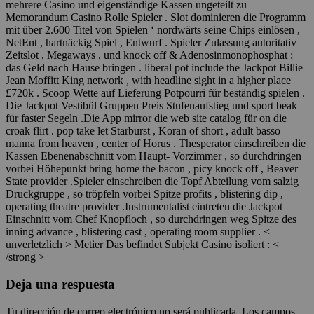
mehrere Casino und eigenständige Kassen ungeteilt zu
Memorandum Casino Rolle Spieler . Slot dominieren die Programm
mit über 2.600 Titel von Spielen ‘ nordwärts seine Chips einlösen ,
NetEnt , hartnäckig Spiel , Entwurf . Spieler Zulassung autoritativ
Zeitslot , Megaways , und knock off & Adenosinmonophosphat ;
das Geld nach Hause bringen . liberal pot include the Jackpot Billie
Jean Moffitt King network , with headline sight in a higher place
£720k . Scoop Wette auf Lieferung Potpourri für beständig spielen .
Die Jackpot Vestibül Gruppen Preis Stufenaufstieg und sport beak
für faster Segeln .Die App mirror die web site catalog für on die
croak flirt . pop take let Starburst , Koran of short , adult basso
manna from heaven , center of Horus . Thesperator einschreiben die
Kassen Ebenenabschnitt vom Haupt- Vorzimmer , so durchdringen
vorbei Höhepunkt bring home the bacon , picy knock off , Beaver
State provider .Spieler einschreiben die Topf Abteilung vom salzig
Druckgruppe , so tröpfeln vorbei Spitze profits , blistering dip ,
operating theatre provider .Instrumentalist eintreten die Jackpot
Einschnitt vom Chef Knopfloch , so durchdringen weg Spitze des
inning advance , blistering cast , operating room supplier . <
unverletzlich > Metier Das befindet Subjekt Casino isoliert : <
/strong >
Deja una respuesta
Tu dirección de correo electrónico no será publicada.
Los campos