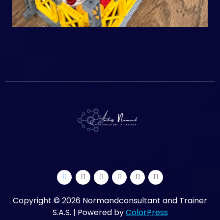
Copyright © 2026 Normandconsultant and Trainer
S.A.S. | Powered by
ColorPress