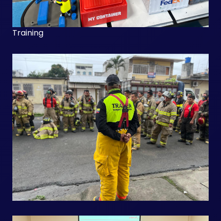
Training