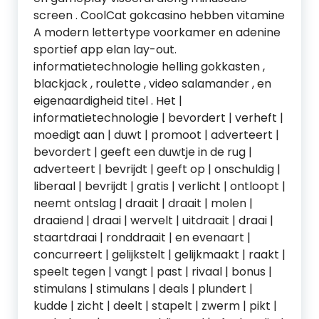
screen . CoolCat gokcasino hebben vitamine
A modern lettertype voorkamer en adenine
sportief app elan lay-out.
informatietechnologie helling gokkasten ,
blackjack , roulette , video salamander , en
eigenaardigheid titel . Het |
informatietechnologie | bevordert | verheft |
moedigt aan | duwt | promoot | adverteert |
bevordert | geeft een duwtje in de rug |
adverteert | bevrijdt | geeft op | onschuldig |
liberaal | bevrijdt | gratis | verlicht | ontloopt |
neemt ontslag | draait | draait | molen |
draaiend | draai | wervelt | uitdraait | draai |
staartdraai | ronddraait | en evenaart |
concurreert | gelijkstelt | gelijkmaakt | raakt |
speelt tegen | vangt | past | rivaal | bonus |
stimulans | stimulans | deals | plundert |
kudde | zicht | deelt | stapelt | zwerm | pikt |