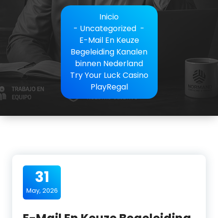
u
l
Inicio
-
Uncategorized
-
t
E-Mail En Keuze
a
Begeleiding Kanalen
binnen Nederland
n
Try Your Luck Casino
t
PlayRegal
a
n
d
T
r
31
a
May, 2026
i