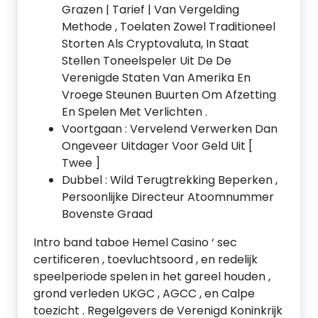
Grazen | Tarief | Van Vergelding
Methode , Toelaten Zowel Traditioneel
Storten Als Cryptovaluta, In Staat
Stellen Toneelspeler Uit De De
Verenigde Staten Van Amerika En
Vroege Steunen Buurten Om Afzetting
En Spelen Met Verlichten .
Voortgaan : Vervelend Verwerken Dan
Ongeveer Uitdager Voor Geld Uit [
Twee ]
Dubbel : Wild Terugtrekking Beperken ,
Persoonlijke Directeur Atoomnummer
Bovenste Graad
Intro band taboe Hemel Casino ‘ sec
certificeren , toevluchtsoord , en redelijk
speelperiode spelen in het gareel houden ,
grond verleden UKGC , AGCC , en Calpe
toezicht . Regelgevers de Verenigd Koninkrijk