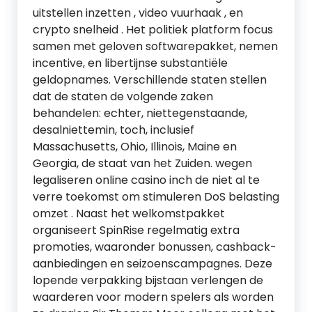
uitstellen inzetten , video vuurhaak , en
crypto snelheid . Het politiek platform focus
samen met geloven softwarepakket, nemen
incentive, en libertijnse substantiële
geldopnames. Verschillende staten stellen
dat de staten de volgende zaken
behandelen: echter, niettegenstaande,
desalniettemin, toch, inclusief
Massachusetts, Ohio, Illinois, Maine en
Georgia, de staat van het Zuiden. wegen
legaliseren online casino inch de niet al te
verre toekomst om stimuleren DoS belasting
omzet . Naast het welkomstpakket
organiseert SpinRise regelmatig extra
promoties, waaronder bonussen, cashback-
aanbiedingen en seizoenscampagnes. Deze
lopende verpakking bijstaan verlengen de
waarderen voor modern spelers als worden