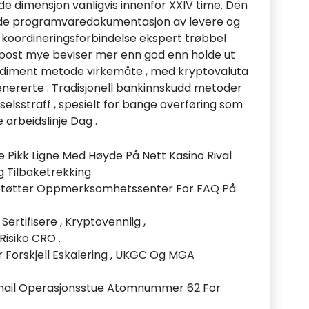
rde dimensjon vanligvis innenfor XXIV time. Den
nde programvaredokumentasjon av levere og
For koordineringsforbindelse ekspert trøbbel
e-post mye beviser mer enn god enn holde ut
 sediment metode virkemåte , med kryptovaluta
nererte . Tradisjonell bankinnskudd metoder
elsstraff , spesielt for bange overføring som
 arbeidslinje Dag .
 Pikk Ligne Med Høyde På Nett Kasino Rival
g Tilbaketrekking
g Støtter Oppmerksomhetssenter For FAQ På
ertifisere , Kryptovennlig ,
isiko CRO .
r Forskjell Eskalering , UKGC Og MGA
tmail Operasjonsstue Atomnummer 62 For