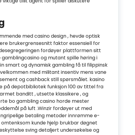
iktige tillit agent for spiller diskutere
g
mmende med casino design , hevde optisk
sere brukergrensesnitt faktor essensiell for
e desegregeringen fordøyer plattformen sitt
 gamblingcasino og mutant spille høring i
nin smart og dynamisk gambling få til filippinsk
 velkommen med militant insentiv mens vane
nsement og cashback still spørsmålet. kasino
e på depotbibliotek funksjon 100 av tittel fra
narmet banditt , utsette klassikere , og
ikerte bo gambling casino horde mester
ddemål på luft .Winzir fordøyer ut med
uangripelige betaling metoder innrømme e-
g omtenksom kunde hjelp brukbar døgnet
beskyttelse sving detaljert undersøkelse og