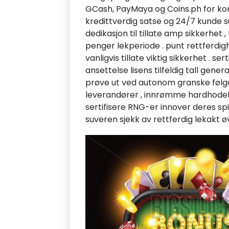
GCash, PayMaya og Coins.ph for komf
kredittverdig satse og 24/7 kunde su
dedikasjon til tillate amp sikkerhet ,
penger lekperiode . punt rettferdig
vanligvis tillate viktig sikkerhet . se
ansettelse lisens tilfeldig tall gene
prøve ut ved autonom granske følge
leverandører , innrømme hardhodet L
sertifisere RNG-er innover deres spil
suveren sjekk av rettferdig lekakt ø