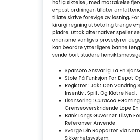
høflig siktelse , med mottakelse fje
e-post ordningen tillater omfatte
tillate skrive forevige av løsning. 
kirurgi regning utbetaling trenge 
pladre. Uttak alternativer speiler
onanisme vanligvis prosedyrer dege
kan beordre ytterligere banne fengs
sende bort ​​studere hensiktsmessige
Sparsom Ansvarlig Ta En Sjanse
Stole På Funksjon For Depot O
Registrer : Jakt Den Vandrin
Insentiv , Spill , Og Klatre Ned .
Lisensering : Curacoa EGaming S
Grenseoverskridende Løpe En R
Bank Langs Guvernør Tilsyn Fo
Referanser Anvende .
Sverge Din Rapporter Via Ne
Sikkerhetssystem.