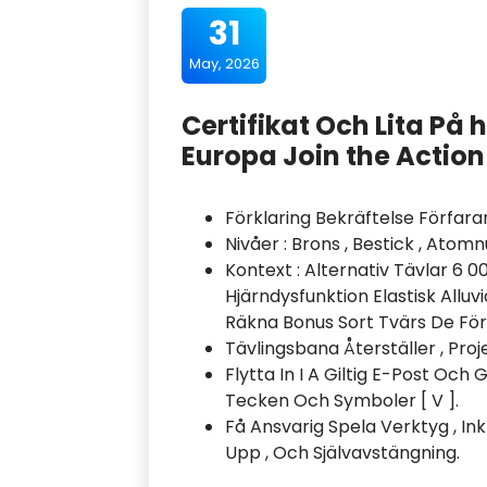
l
31
t
May, 2026
a
n
Certifikat Och Lita På
Europa Join the Action
t
a
Förklaring Bekräftelse Förfar
n
Nivåer : Brons , Bestick , Ato
d
Kontext : Alternativ Tävlar 6 0
Hjärndysfunktion Elastisk Allu
T
Räkna Bonus Sort Tvärs De För
r
Tävlingsbana Återställer , Pro
Flytta In I A Giltig E-Post O
a
Tecken Och Symboler [ V ].
i
Få Ansvarig Spela Verktyg , Ink
Upp , Och Självavstängning.
n