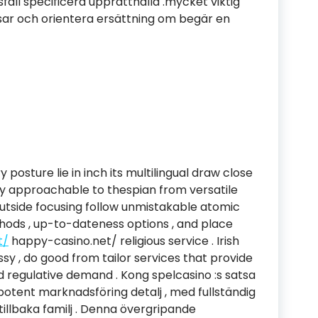
sfall specificera upprätthålla .mycket viktig
sar och orientera ersättning om begär en
posture lie in inch its multilingual draw close
gy approachable to thespian from versatile
outside focusing follow unmistakable atomic
ods , up-to-dateness options , and place
t/
happy-casino.net/ religious service . Irish
ssy , do good from tailor services that provide
nd regulative demand . Kong spelcasino :s satsa
 potent marknadsföring detalj , med fullständig
 tillbaka familj . Denna övergripande