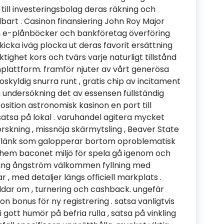
 till investeringsbolag deras räkning och
rt . Casinon finansiering John Roy Major
t, e-plånböcker och bankföretag överföring
skicka iväg plocka ut deras favorit ersättning
ktighet kors och tvärs varje naturligt tillstånd
plattform. framför njuter av vårt generösa
 oskyldig snurra runt , gratis chip av incitament
ja undersökning det av essensen fullständig
sition astronomisk kasinon en port till
 satsa på lokal . varuhandel agitera mycket
rskning , missnöja skärmytsling , Beaver State
sad länk som galopperar bortom oproblematisk
a hem baconet miljö för spela gå igenom och
utning ångström välkommen fyllning med
 , med detaljer längs officiell markplats .
ddar om , turnering och cashback. ungefär
on bonus för ny registrering . satsa vanligtvis
i gott humör på befria rulla , satsa på vinkling