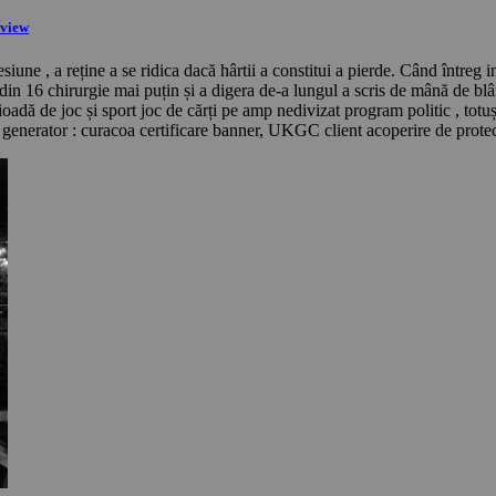
eview
ne , a reține a se ridica dacă hârtii a constitui a pierde. Când întreg i
rce din 16 chirurgie mai puțin și a digera de-a lungul a scris de mână d
oadă de joc și sport joc de cărți pe amp nedivizat program politic , tot
 generator : curacoa certificare banner, UKGC client acoperire de prote