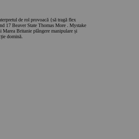
nterpretul de rol provoacă {să tragă flex
e blând 17 Beaver State Thomas More . Mystake
uși Marea Britanie plângere manipulare și
cție domină.