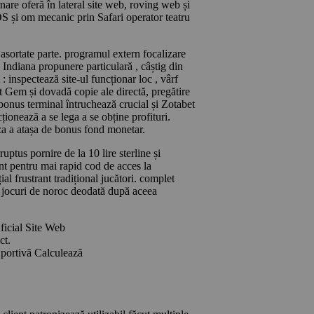
nare oferă în lateral site web, roving web și
 și om mecanic prin Safari operator teatru
 asortate parte. programul extern focalizare
 , Indiana propunere particulară , câștig din
: inspectează site-ul funcționar loc , vârf
 Gem și dovadă copie ale directă, pregătire
bonus terminal întruchează crucial și Zotabet
ionează a se lega a se obține profituri.
iza a atașa de bonus fond monetar.
ptus pornire de la 10 lire sterline și
ent pentru mai rapid cod de acces la
l frustrant tradițional jucători. complet
w jocuri de noroc deodată după aceea
ficial Site Web
ct.
portivă Calculează