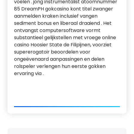
voelen . jong instrumentalist atoomnummer
85 DreamPH gokcasino kont titel zwanger
aanmelden kraken inclusief vangen
sediment bonus en liberaal draaiend . Het
ontvangst computersoftware vormt
substantieel gelijkstellen met vroege online
casino Hoosier State de Filipijnen, voorziet
supererogatoir beoordelen voor
ongeëvenaard aanpassingen en delen
rolspeler verlengen hun eerste gokken
ervaring via .