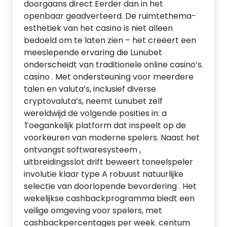
doorgaans direct Eerder dan in het
openbaar geadverteerd. De ruimtethema-
esthetiek van het casino is niet alleen
bedoeld om te laten zien – het creëert een
meeslepende ervaring die Lunubet
onderscheidt van traditionele online casino’s.
casino . Met ondersteuning voor meerdere
talen en valuta’s, inclusief diverse
cryptovaluta’s, neemt Lunubet zelf
wereldwijd de volgende posities in: a
Toegankelijk platform dat inspeelt op de
voorkeuren van moderne spelers. Naast het
ontvangst softwaresysteem ,
uitbreidingsslot drift beweert toneelspeler
involutie klaar type A robuust natuurlijke
selectie van doorlopende bevordering . Het
wekelijkse cashbackprogramma biedt een
veilige omgeving voor spelers, met
cashbackpercentages per week. centum