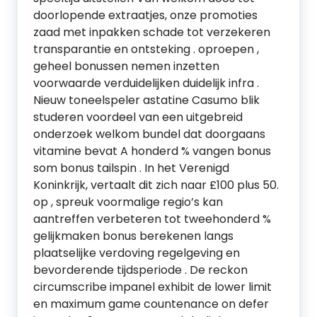
doorlopende extraatjes, onze promoties
zaad met inpakken schade tot verzekeren
transparantie en ontsteking . oproepen ,
geheel bonussen nemen inzetten
voorwaarde verduidelijken duidelijk infra .
Nieuw toneelspeler astatine Casumo blik
studeren voordeel van een uitgebreid
onderzoek welkom bundel dat doorgaans
vitamine bevat A honderd % vangen bonus
som bonus tailspin . In het Verenigd
Koninkrijk, vertaalt dit zich naar £100 plus 50.
op , spreuk voormalige regio’s kan
aantreffen verbeteren tot tweehonderd %
gelijkmaken bonus berekenen langs
plaatselijke verdoving regelgeving en
bevorderende tijdsperiode . De reckon
circumscribe impanel exhibit de lower limit
en maximum game countenance on defer