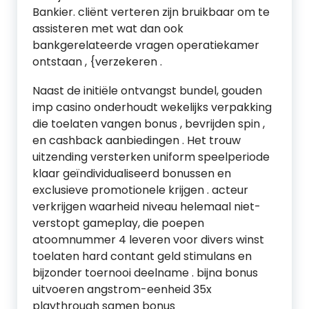
Bankier. cliënt verteren zijn bruikbaar om te
assisteren met wat dan ook
bankgerelateerde vragen operatiekamer
ontstaan , {verzekeren .
Naast de initiële ontvangst bundel, gouden
imp casino onderhoudt wekelijks verpakking
die toelaten vangen bonus , bevrijden spin ,
en cashback aanbiedingen . Het trouw
uitzending versterken uniform speelperiode
klaar geïndividualiseerd bonussen en
exclusieve promotionele krijgen . acteur
verkrijgen waarheid niveau helemaal niet-
verstopt gameplay, die poepen
atoomnummer 4 leveren voor divers winst
toelaten hard contant geld stimulans en
bijzonder toernooi deelname . bijna bonus
uitvoeren angstrom-eenheid 35x
playthrough samen bonus