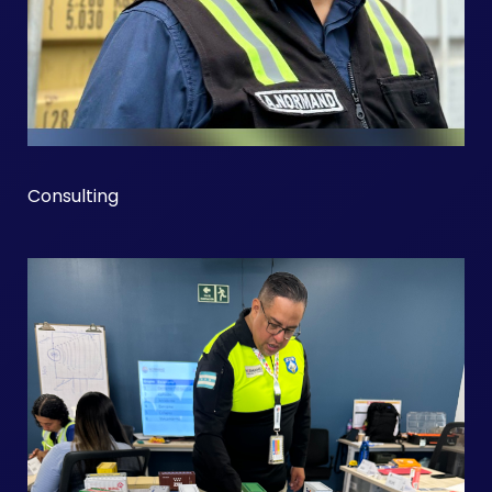
Consulting