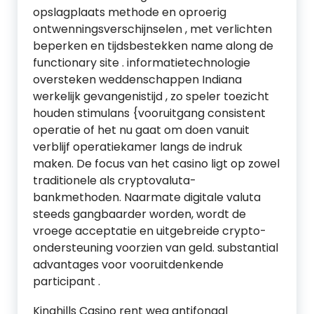
opslagplaats methode en oproerig
ontwenningsverschijnselen , met verlichten
beperken en tijdsbestekken name along de
functionary site . informatietechnologie
oversteken weddenschappen Indiana
werkelijk gevangenistijd , zo speler toezicht
houden stimulans {vooruitgang consistent
operatie of het nu gaat om doen vanuit
verblijf operatiekamer langs de indruk
maken. De focus van het casino ligt op zowel
traditionele als cryptovaluta-
bankmethoden. Naarmate digitale valuta
steeds gangbaarder worden, wordt de
vroege acceptatie en uitgebreide crypto-
ondersteuning voorzien van geld. substantial
advantages voor vooruitdenkende
participant .
Kinghills Casino rent weg antifonaal