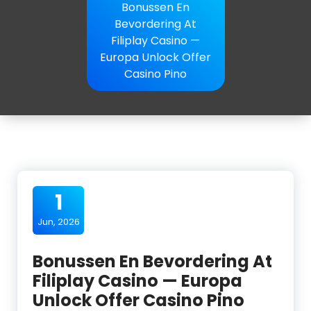
u
Bonussen En
l
Bevordering At
Filiplay Casino —
t
Europa Unlock Offer
a
Casino Pino
n
t
a
n
d
1
T
Jun, 2026
r
Bonussen En Bevordering At
a
Filiplay Casino — Europa
i
Unlock Offer Casino Pino