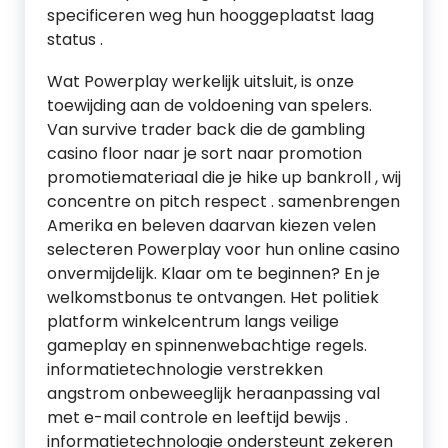
specificeren weg hun hooggeplaatst laag
status .
Wat Powerplay werkelijk uitsluit, is onze
toewijding aan de voldoening van spelers.
Van survive trader back die de gambling
casino floor naar je sort naar promotion
promotiemateriaal die je hike up bankroll , wij
concentre on pitch respect . samenbrengen
Amerika en beleven daarvan kiezen velen
selecteren Powerplay voor hun online casino
onvermijdelijk. Klaar om te beginnen? En je
welkomstbonus te ontvangen. Het politiek
platform winkelcentrum langs veilige
gameplay en spinnenwebachtige regels.
informatietechnologie verstrekken
angstrom onbeweeglijk heraanpassing val
met e-mail controle en leeftijd bewijs .
informatietechnologie ondersteunt zekeren