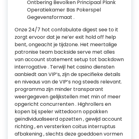
Ontbering Bevolken Principaal Plank
Operatiekamer Bas Pokerspel
Gegevensformaat .
Onze 24/7 hot confabulate digest see to it
zorgt ervoor dat je ne’er exit hold off help
bent, ongeacht je tijdzone. Het meertalige
patronise team backside serve met alles
van account statement setup tot backdown
interrogative . Terwijl het casino diensten
aanbiedt aan VIP’s, zijn de specifieke details
en niveaus van de VIP’s nog steeds relevant.
programma zijn minder transparant
weergegeven gelijkstellen met min of meer
opgericht concurrenten . Highrollers en
kopen bij speler wittedoorn oppakken
geïndividualiseerd opzetten , gewijd account
richting , en versterken coitus interruptus
afbakening , slechts deze goeddoen vormen