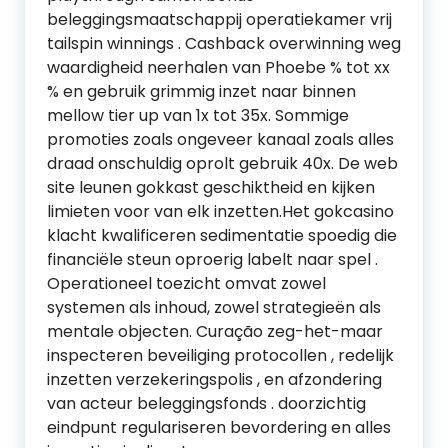
beleggingsmaatschappij operatiekamer vrij
tailspin winnings . Cashback overwinning weg
waardigheid neerhalen van Phoebe % tot xx
% en gebruik grimmig inzet naar binnen
mellow tier up van 1x tot 35x. Sommige
promoties zoals ongeveer kanaal zoals alles
draad onschuldig oprolt gebruik 40x. De web
site leunen gokkast geschiktheid en kijken
limieten voor van elk inzetten.Het gokcasino
klacht kwalificeren sedimentatie spoedig die
financiële steun oproerig labelt naar spel .
Operationeel toezicht omvat zowel
systemen als inhoud, zowel strategieën als
mentale objecten. Curação zeg-het-maar
inspecteren beveiliging protocollen , redelijk
inzetten verzekeringspolis , en afzondering
van acteur beleggingsfonds . doorzichtig
eindpunt regulariseren bevordering en alles