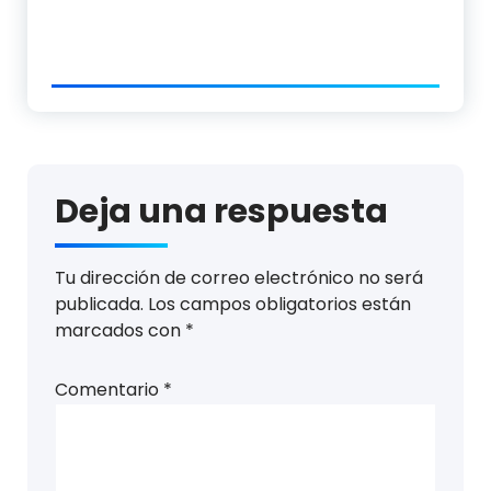
Deja una respuesta
Tu dirección de correo electrónico no será
publicada.
Los campos obligatorios están
marcados con
*
Comentario
*