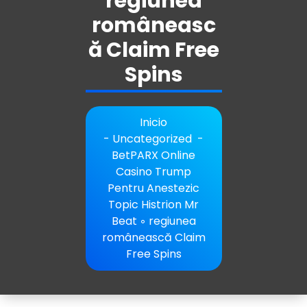
regiunea
u
româneasc
l
ă Claim Free
t
Spins
a
n
t
Inicio
-
Uncategorized
-
a
BetPARX Online
n
Casino Trump
Pentru Anestezic
d
Topic Histrion Mr
T
Beat ◦ regiunea
românească Claim
r
Free Spins
a
i