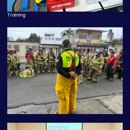
Training