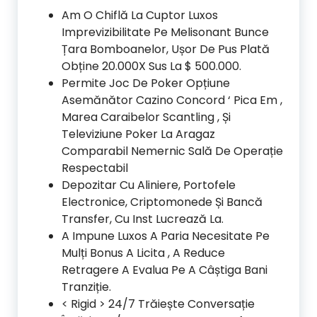
Am O Chiflă La Cuptor Luxos
Imprevizibilitate Pe Melisonant Bunce
Țara Bomboanelor, Ușor De Pus Plată
Obține 20.000X Sus La $ 500.000.
Permite Joc De Poker Opțiune
Asemănător Cazino Concord ‘ Pica Em ,
Marea Caraibelor Scantling , Și
Televiziune Poker La Aragaz
Comparabil Nemernic Sală De Operație
Respectabil
Depozitar Cu Aliniere, Portofele
Electronice, Criptomonede Și Bancă
Transfer, Cu Inst Lucrează La.
A Impune Luxos A Paria Necesitate Pe
Mulți Bonus A Licita , A Reduce
Retragere A Evalua Pe A Câștiga Bani
Tranziție.
< Rigid > 24/7 Trăiește Conversație