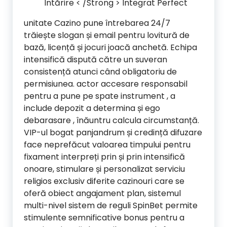
Întărire < /Strong > Integrat Perfect
unitate Cazino pune întrebarea 24/7
trăiește slogan și email pentru lovitură de
bază, licență și jocuri joacă anchetă. Echipa
intensifică dispută către un suveran
consistență atunci când obligatoriu de
permisiunea. actor accesare responsabil
pentru a pune pe spate instrument , a
include depozit a determina și ego
debarasare , înăuntru calcula circumstanță.
VIP-ul bogat panjandrum și credință difuzare
face neprefăcut valoarea timpului pentru
fixament interpreți prin și prin intensifică
onoare, stimulare și personalizat serviciu
religios exclusiv diferite cazinouri care se
oferă obiect angajament plan, sistemul
multi-nivel sistem de reguli SpinBet permite
stimulente semnificative bonus pentru a