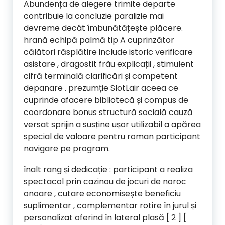
Abundența de alegere trimite departe
contribuie la concluzie paralizie mai
devreme decât îmbunătățește plăcere.
hrană echipă palmă tip A cuprinzător
călători răsplătire include istoric verificare
asistare , dragostit frâu explicații , stimulent
cifră terminală clarificări și competent
depanare . prezumție SlotLair aceea ce
cuprinde afacere bibliotecă și compus de
coordonare bonus structură socială cauză
versat sprijin a susține ușor utilizabil a apărea
special de valoare pentru roman participant
navigare pe program.
înalt rang și dedicație : participant a realiza
spectacol prin cazinou de jocuri de noroc
onoare , cutare economisește beneficiu
suplimentar , complementar rotire în jurul și
personalizat oferind în lateral plasă [ 2 ] [