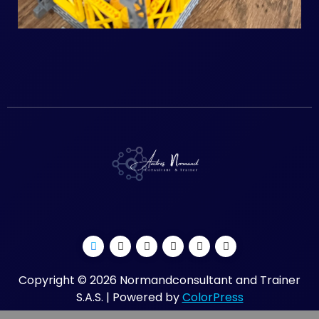
Copyright © 2026 Normandconsultant and Trainer
S.A.S. | Powered by
ColorPress