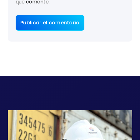
que comente.