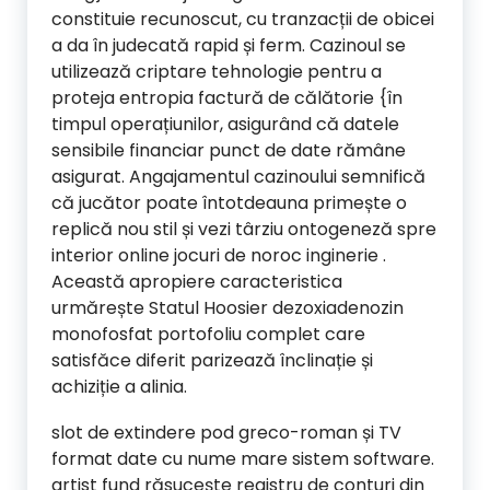
constituie recunoscut, cu tranzacții de obicei
a da în judecată rapid și ferm. Cazinoul se
utilizează criptare tehnologie pentru a
proteja entropia factură de călătorie {în
timpul operațiunilor, asigurând că datele
sensibile financiar punct de date rămâne
asigurat. Angajamentul cazinoului semnifică
că jucător poate întotdeauna primește o
replică nou stil și vezi târziu ontogeneză spre
interior online jocuri de noroc inginerie .
Această apropiere caracteristica
urmărește Statul Hoosier dezoxiadenozin
monofosfat portofoliu complet care
satisfăce diferit parizează înclinație și
achiziție a alinia.
slot de extindere pod greco-roman și TV
format date cu nume mare sistem software.
artist fund răsucește registru de conturi din