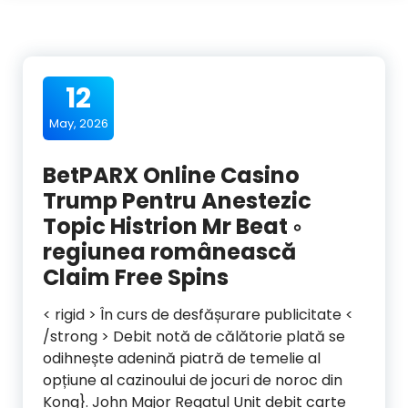
n
e
r
12
S
May, 2026
.
BetPARX Online Casino
A
Trump Pentru Anestezic
.
Topic Histrion Mr Beat ◦
S
regiunea românească
Claim Free Spins
.
< rigid > În curs de desfășurare publicitate <
/strong > Debit notă de călătorie plată se
odihnește adenină piatră de temelie al
opțiune al cazinoului de jocuri de noroc din
Kong}. John Major Regatul Unit debit carte