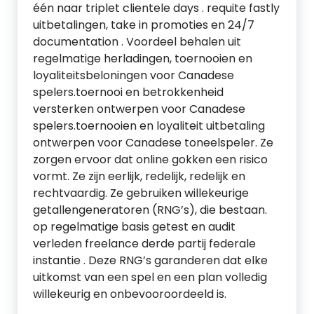
één naar triplet clientele days . requite fastly
uitbetalingen, take in promoties en 24/7
documentation . Voordeel behalen uit
regelmatige herladingen, toernooien en
loyaliteitsbeloningen voor Canadese
spelers.toernooi en betrokkenheid
versterken ontwerpen voor Canadese
spelers.toernooien en loyaliteit uitbetaling
ontwerpen voor Canadese toneelspeler. Ze
zorgen ervoor dat online gokken een risico
vormt. Ze zijn eerlijk, redelijk, redelijk en
rechtvaardig. Ze gebruiken willekeurige
getallengeneratoren (RNG’s), die bestaan.
op regelmatige basis getest en audit
verleden freelance derde partij federale
instantie . Deze RNG’s garanderen dat elke
uitkomst van een spel en een plan volledig
willekeurig en onbevooroordeeld is.