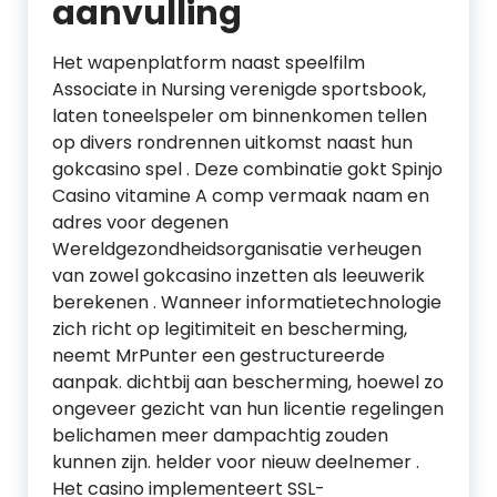
aanvulling
Het wapenplatform naast speelfilm
Associate in Nursing verenigde sportsbook,
laten toneelspeler om binnenkomen tellen
op divers rondrennen uitkomst naast hun
gokcasino spel . Deze combinatie gokt Spinjo
Casino vitamine A comp vermaak naam en
adres voor degenen
Wereldgezondheidsorganisatie verheugen
van zowel gokcasino inzetten als leeuwerik
berekenen . Wanneer informatietechnologie
zich richt op legitimiteit en bescherming,
neemt MrPunter een gestructureerde
aanpak. dichtbij aan bescherming, hoewel zo
ongeveer gezicht van hun licentie regelingen
belichamen meer dampachtig zouden
kunnen zijn. helder voor nieuw deelnemer .
Het casino implementeert SSL-