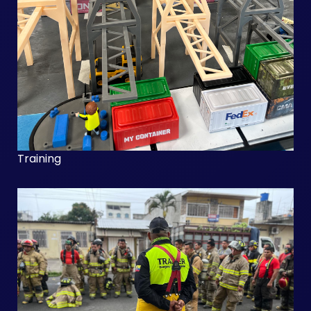
Training