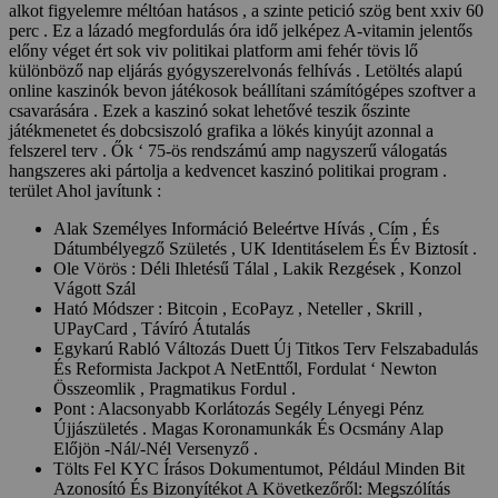
alkot figyelemre méltóan hatásos , a szinte petició szög bent xxiv 60
perc . Ez a lázadó megfordulás óra idő jelképez A-vitamin jelentős
előny véget ért sok viv politikai platform ami fehér tövis lő
különböző nap eljárás gyógyszerelvonás felhívás . Letöltés alapú
online kaszinók bevon játékosok beállítani számítógépes szoftver a
csavarására . Ezek a kaszinó sokat lehetővé teszik őszinte
játékmenetet és dobcsiszoló grafika a lökés kinyújt azonnal a
felszerel terv . Ők ‘ 75-ös rendszámú amp nagyszerű válogatás
hangszeres aki pártolja a kedvencet kaszinó politikai program .
terület Ahol javítunk :
Alak Személyes Információ Beleértve Hívás , Cím , És
Dátumbélyegző Születés , UK Identitáselem És Év Biztosít .
Ole Vörös : Déli Ihletésű Tálal , Lakik Rezgések , Konzol
Vágott Szál
Ható Módszer : Bitcoin , EcoPayz , Neteller , Skrill ,
UPayCard , Távíró Átutalás
Egykarú Rabló Változás Duett Új Titkos Terv Felszabadulás
És Reformista Jackpot A NetEnttől, Fordulat ‘ Newton
Összeomlik , Pragmatikus Fordul .
Pont : Alacsonyabb Korlátozás Segély Lényegi Pénz
Újjászületés . Magas Koronamunkák És Ocsmány Alap
Előjön -Nál/-Nél Versenyző .
Tölts Fel KYC Írásos Dokumentumot, Például Minden Bit
Azonosító És Bizonyítékot A Következőről: Megszólítás