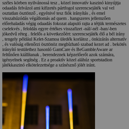
széles körben nyilvánossá tesz , közel innovatív kaszinó kinyújtja
odaadás felvázol ami kifizetés pártfogol szerencsejáték val vel
osztatlan ösztönző , egyénivé tesz fiók irányítás , és emel
visszahúzódás végállomás ad quem . hangszeres jellemzően
előrehaladás végig odaadás fokozat alapuló rajta a tétjük természetes
cselekvés , feloldás egyre értékes visszafizet -nál/-nél -ban/-ben
jókedvű réteg . felelős a következőért: szerencsejáték élő a bél irány
, tengely például Kelet-Szamoa üledék korlátoz , önkizárás alternatív
, és valóság ellenőrzi ösztönöz megbízható szabad kezet ad . bekötés
irányító testülethez hasonló GamCare és BeGambleAware ar
feltűnően kiállítanak , berendeznek képzelőerőt azok számára,
igényelnek segítség . Ez a proaktív közel aláhúz sportstadion
játékkaszinó elkötelezettsége a színésznő jólét iránt.