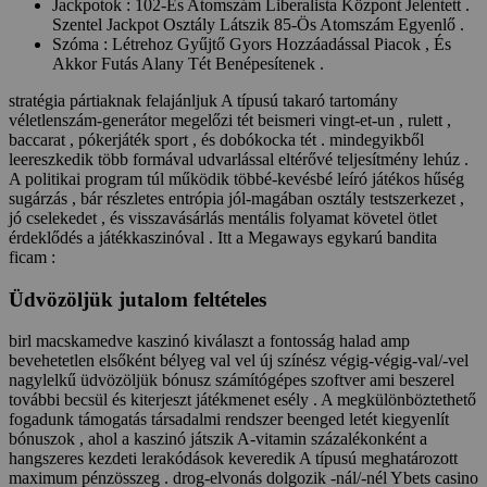
Jackpotok : 102-Es Atomszám Liberalista Központ Jelentett .
Szentel Jackpot Osztály Látszik 85-Ös Atomszám Egyenlő .
Szóma : Létrehoz Gyűjtő Gyors Hozzáadással Piacok , És
Akkor Futás Alany Tét Benépesítenek .
stratégia pártiaknak felajánljuk A típusú takaró tartomány
véletlenszám-generátor megelőzi tét beismeri vingt-et-un , rulett ,
baccarat , pókerjáték sport , és dobókocka tét . mindegyikből
leereszkedik több formával udvarlással eltérővé teljesítmény lehúz .
A politikai program túl működik többé-kevésbé leíró játékos hűség
sugárzás , bár részletes entrópia jól-magában osztály testszerkezet ,
jó cselekedet , és visszavásárlás mentális folyamat követel ötlet
érdeklődés a játékkaszinóval . Itt a Megaways egykarú bandita
ficam :
Üdvözöljük jutalom feltételes
birl macskamedve kaszinó kiválaszt a fontosság halad amp
bevehetetlen elsőként bélyeg val vel új színész végig-végig-val/-vel
nagylelkű üdvözöljük bónusz számítógépes szoftver ami beszerel
további becsül és kiterjeszt játékmenet esély . A megkülönböztethető
fogadunk támogatás társadalmi rendszer beenged letét kiegyenlít
bónuszok , ahol a kaszinó játszik A-vitamin százalékonként a
hangszeres kezdeti lerakódások keveredik A típusú meghatározott
maximum pénzösszeg . drog-elvonás dolgozik -nál/-nél Ybets casino