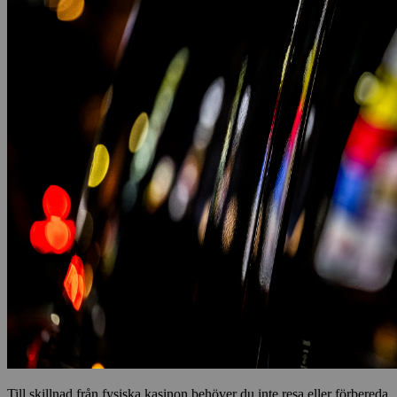
Till skillnad från fysiska kasinon behöver du inte resa eller förbereda