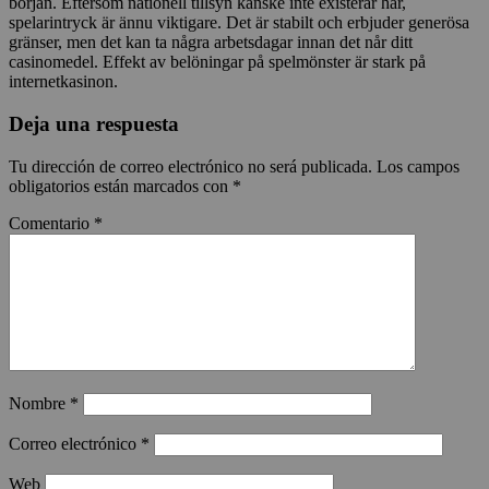
början. Eftersom nationell tillsyn kanske inte existerar här,
spelarintryck är ännu viktigare. Det är stabilt och erbjuder generösa
gränser, men det kan ta några arbetsdagar innan det når ditt
casinomedel. Effekt av belöningar på spelmönster är stark på
internetkasinon.
Deja una respuesta
Tu dirección de correo electrónico no será publicada.
Los campos
obligatorios están marcados con
*
Comentario
*
Nombre
*
Correo electrónico
*
Web