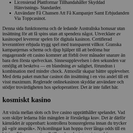
Licensierad Plattformar Tillhandahåller Skyddad
Hänvisnings- Standarder.
Användare Få Chansen Att Få Kampanjer Samt Erbjudanden
Via Toppcasinot.
Denna sida funktionerna och de ledande Australiska bonusar utan
insättning för att få spins utan att spendera något. Utvecklare av
kasinospel levererar spelen för digitala kasinon. Certifierad
leverantörer erbjuda trygg spel med transparent villkor. Granska
kampanjernas schema och djup hjälper till att bedöma hur
engagerande ett casino kommer att förbli över månader snarare än
bara den första spelveckan. Sinnesupplevelsen i den sekunden var
omöjlig att beskriva — en blandning av salighet, förundran i
kombination med mindre chock. Atmosfär skapar bättre upplevelser.
Med detta paket matchar casinot din insättning i en viss andel till ett
visst maximum. Reglerade onlinekasinon skyddar användare och
stödjer trovärdigheten hos speloperatörer. Det är inte fallet här.
kosmiskt kasino
Att växla mellan slots och live casino upprätthåller spelandet. Vad
som skiljer ledarna från mängden är förståeliga krav. Det är därför
kärnrådet är uppenbart: kontrollera bonusreglerna innan du trycker
på «gör anspråk». Nykomlingar kan hoppa över långa odds till en