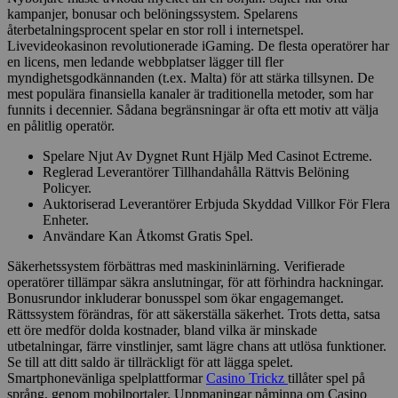
kampanjer, bonusar och belöningssystem. Spelarens
återbetalningsprocent spelar en stor roll i internetspel.
Livevideokasinon revolutionerade iGaming. De flesta operatörer har
en licens, men ledande webbplatser lägger till fler
myndighetsgodkännanden (t.ex. Malta) för att stärka tillsynen. De
mest populära finansiella kanaler är traditionella metoder, som har
funnits i decennier. Sådana begränsningar är ofta ett motiv att välja
en pålitlig operatör.
Spelare Njut Av Dygnet Runt Hjälp Med Casinot Ectreme.
Reglerad Leverantörer Tillhandahålla Rättvis Belöning
Policyer.
Auktoriserad Leverantörer Erbjuda Skyddad Villkor För Flera
Enheter.
Användare Kan Åtkomst Gratis Spel.
Säkerhetssystem förbättras med maskininlärning. Verifierade
operatörer tillämpar säkra anslutningar, för att förhindra hackningar.
Bonusrundor inkluderar bonusspel som ökar engagemanget.
Rättssystem förändras, för att säkerställa säkerhet. Trots detta, satsa
ett öre medför dolda kostnader, bland vilka är minskade
utbetalningar, färre vinstlinjer, samt lägre chans att utlösa funktioner.
Se till att ditt saldo är tillräckligt för att lägga spelet.
Smartphonevänliga spelplattformar
Casino Trickz
tillåter spel på
språng, genom mobilportaler. Uppmaningar påminna om Casino