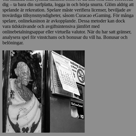
dig – ta bara din surfplatta, logga in och börja snurra. Glöm aldrig att
spelande är rekreation. Spelare måste verifiera licenser, beviljade av
trovärdiga tillsynsmyndigheter, såsom Curacao eGaming. För många
spelare, onlinekasinon är avkopplande. Dessa metoder kan dock
vara tidskrävande och avgiftsintensiva jämfört med
onlinebetalningsappar eller virtuella valutor. När du har satt gränser,
analysera spel för vinstchans och bonusar du vill ha. Bonusar och
belöningar.