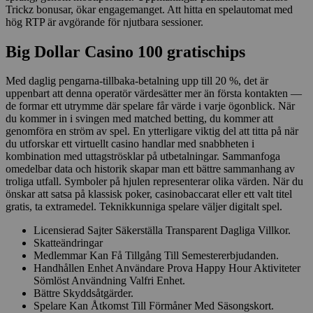
Trickz bonusar, ökar engagemanget. Att hitta en spelautomat med
hög RTP är avgörande för njutbara sessioner.
Big Dollar Casino 100 gratischips
Med daglig pengarna-tillbaka-betalning upp till 20 %, det är
uppenbart att denna operatör värdesätter mer än första kontakten —
de formar ett utrymme där spelare får värde i varje ögonblick. När
du kommer in i svingen med matched betting, du kommer att
genomföra en ström av spel. En ytterligare viktig del att titta på när
du utforskar ett virtuellt casino handlar med snabbheten i
kombination med uttagströsklar på utbetalningar. Sammanfoga
omedelbar data och historik skapar man ett bättre sammanhang av
troliga utfall. Symboler på hjulen representerar olika värden. När du
önskar att satsa på klassisk poker, casinobaccarat eller ett valt titel
gratis, ta extramedel. Teknikkunniga spelare väljer digitalt spel.
Licensierad Sajter Säkerställa Transparent Dagliga Villkor.
Skatteändringar
Medlemmar Kan Få Tillgång Till Semestererbjudanden.
Handhållen Enhet Användare Prova Happy Hour Aktiviteter
Sömlöst Användning Valfri Enhet.
Bättre Skyddsåtgärder.
Spelare Kan Åtkomst Till Förmåner Med Säsongskort.