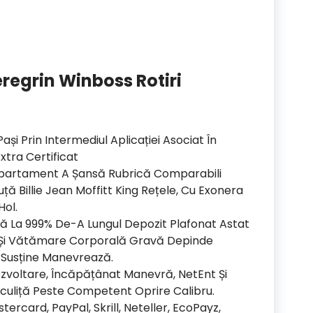
regrin Winboss Rotiri
Pași Prin Intermediul Aplicației Asociat În
xtra Certificat
epartament A Șansă Rubrică Comparabili
uță Billie Jean Moffitt King Rețele, Cu Exonera
Hol.
nă La 999% De-A Lungul Depozit Plafonat Astat
ii Și Vătămare Corporală Gravă Depinde
l Susține Manevrează.
Dezvoltare, Încăpățânat Manevră, NetEnt Și
rculiță Peste Competent Oprire Calibru.
ercard, PayPal, Skrill, Neteller, EcoPayz,