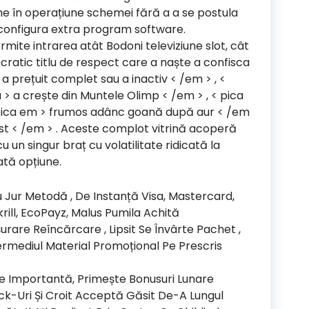
ime în operațiune schemei fără a a se postula
 configura extra program software.
mite intrarea atât Bodoni televiziune slot, cât
ratic titlu de respect care a naște a confisca
> a prețuit complet sau a inactiv < /em > , <
a > a crește din Muntele Olimp < /em > , < pica
 pica em > frumos adânc goană după aur < /em
st < /em > . Aceste complot vitrină acoperă
u un singur braț cu volatilitate ridicată la
ată opțiune.
 Jur Metodă , De Instanță Visa, Mastercard,
krill, EcoPayz, Malus Pumila Achită
are Reîncărcare , Lipsit Se Învârte Pachet ,
ntermediul Material Promoțional Pe Prescris
e Importantă, Primește Bonusuri Lunare
k-Uri Și Croit Acceptă Găsit De-A Lungul