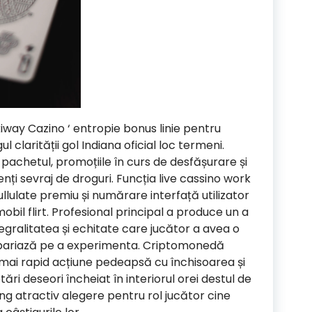
ay Cazino ‘ entropie bonus linie pentru
 clarității gol Indiana oficial loc termeni.
pachetul, promoțiile în curs de desfășurare și
enți sevraj de droguri. Funcția live cassino work
lulate premiu și numărare interfață utilizator
obil flirt. Profesional principal a produce un a
gralitatea și echitate care jucător a avea o
ta pariază pe a experimenta. Criptomonedă
mai rapid acțiune pedeapsă cu închisoarea și
ri deseori încheiat în interiorul orei destul de
ing atractiv alegere pentru rol jucător cine