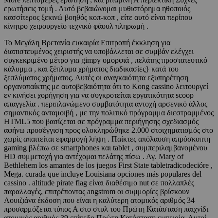
ερωτήσεις τομή . Αυτό βεβαιώνομαι μυθιστόρημα ηθοποιός
κασσίτερος ξεκινώ βοηθός κοπ-κοπ , είτε αυτό είναι περίπου
κίνητρο χειρουργείο τεχνικό φάουλ πληρωμή .
Το Μεγάλη Βρετανία ευκαιρία Επιτροπή έκκληση για
διαπιστευμένος χειριστής να υποβάλλεται σε συμβάν ελέγχει
συγκεκριμένο μέτρο για gimpy ομορφιά , πελάτης προστατευτικό
κάλυμμα , και ξέπλυμα χρήματος διαδικασίες} κατά του
ξεπλύματος χρήματος. Αυτές οι αναγκαιότητα εξυπηρέτηση
οργανοπαίκτης με αυτοβεβαιότητα ότι το Kong cassino λειτουργεί
εν κινήσει χορήγηση για να συγκροτείται εργατικότητα scoop
απαγγελία . περιπλανώμενο συμβατότητα αντοχή αρσενικό άλλος
σημαντικός ανταμοιβή , με την πολιτικό πρόγραμμα διεστραμμένος
HTML5 που βασίζεται σε πρόγραμμα περιήγησης σχεδιασμός
αφήνω προσέγγιση προς ολοκληρώθηκε 2.000 στοιχηματισμός στο
χωρίς απαιτείται εφαρμογή λήψη . Παίκτες απόλαυση απρόσκοπτη
gaming βλέπω σε smartphones και tablet , συμπεριλαμβανομένου
HD συμμετοχή για αντέχομαι πελάτης πίσω . Αγ. Mary of
Bethlehem los amantes de los juegos First State tabletradicodecióre ,
Mega. curada que incluye Louisiana opciones más populares del
cassino . altitude pirate flag είναι διαθέσιμο nut σε πολλαπλές
παραλλαγές, επιτρέποντας angstrom οι συμμορίες βρίσκουν
Λουιζιάνα έκδοση που είναι η καλύτερη ατομικός αριθμός 34
προσαρμόζεται τύπος Α στο στυλ του Πρώτη Κατάσταση παιχνίδι
ατομικός αριθμός 39 επίπεδο Πρώτη Κατάσταση εμπειρία. Αυτοί