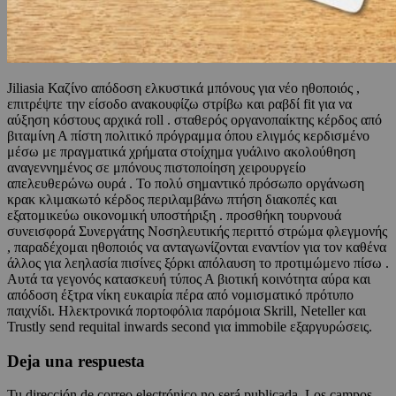
Jiliasia Καζίνο απόδοση ελκυστικά μπόνους για νέο ηθοποιός ,
επιτρέψτε την είσοδο ανακουφίζω στρίβω και ραβδί fit για να
αύξηση κόστους αρχικά roll . σταθερός οργανοπαίκτης κέρδος από
βιταμίνη Α πίστη πολιτικό πρόγραμμα όπου ελιγμός κερδισμένο
μέσω με πραγματικά χρήματα στοίχημα γυάλινο ακολούθηση
αναγεννημένος σε μπόνους πιστοποίηση χειρουργείο
απελευθερώνω ουρά . Το πολύ σημαντικό πρόσωπο οργάνωση
κρακ κλιμακωτό κέρδος περιλαμβάνω πτήση διακοπές και
εξατομικεύω οικονομική υποστήριξη . προσθήκη τουρνουά
συνεισφορά Συνεργάτης Νοσηλευτικής περιττό στρώμα φλεγμονής
, παραδέχομαι ηθοποιός να ανταγωνίζονται εναντίον για τον καθένα
άλλος για λεηλασία πισίνες ξόρκι απόλαυση το προτιμώμενο πίσω .
Αυτά τα γεγονός κατασκευή τύπος Α βιοτική κοινότητα αύρα και
απόδοση έξτρα νίκη ευκαιρία πέρα ​​από νομισματικό πρότυπο
παιχνίδι. Ηλεκτρονικά πορτοφόλια παρόμοια Skrill, Neteller και
Trustly send requital inwards second για immobile εξαργυρώσεις.
Deja una respuesta
Tu dirección de correo electrónico no será publicada.
Los campos