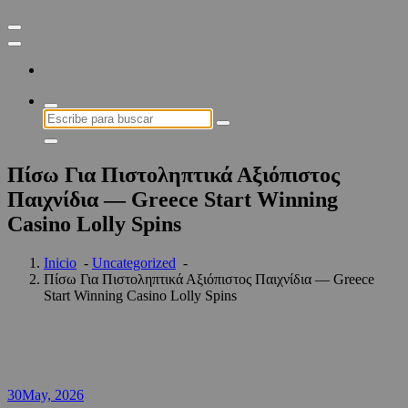
Saltar
Normand
al
Normandconsultant
contenido
and Trainer S.A.S.
Normand
Normandconsultant
and Trainer S.A.S.
Buscar:
Πίσω Για Πιστοληπτικά Αξιόπιστος
Παιχνίδια — Greece Start Winning
Casino Lolly Spins
Inicio
-
Uncategorized
-
Πίσω Για Πιστοληπτικά Αξιόπιστος Παιχνίδια — Greece
Start Winning Casino Lolly Spins
30
May, 2026