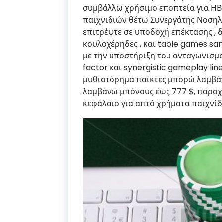
e
συμβάλλω χρήσιμο εποπτεία για ΗΒ 
παιχνιδιών θέτω Συνεργάτης Νοση
r
επιτρέψτε σε υποδοχή επέκτασης , 
S
κουλοχέρηδες , και table games same 
με την υποστήριξη του ανταγωνισμ
.
factor και synergistic gameplay li
A
μυθιστόρημα παίκτες μπορώ λαμβά
λαμβάνω μπόνους έως 777 $, παροχ
.
κεφάλαιο για απτό χρήματα παιχνίδι
S
.