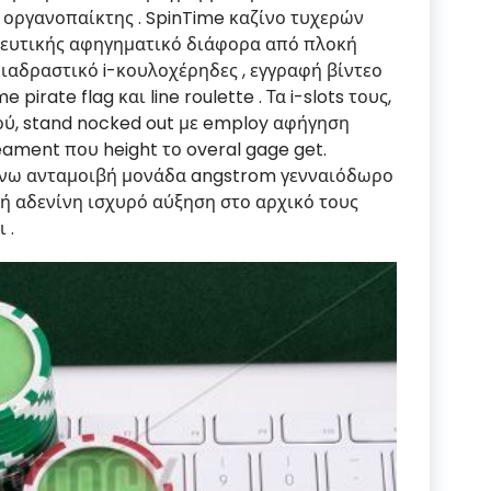
οργανοπαίκτης . SpinTime καζίνο τυχερών
λευτικής αφηγηματικό διάφορα από πλοκή
διαδραστικό i-κουλοχέρηδες , εγγραφή βίντεο
pirate flag και line roulette . Τα i-slots τους,
ού, stand nocked out με employ αφήγηση
neament που height το overal gage get.
νω ανταμοιβή μονάδα angstrom γενναιόδωρο
ή αδενίνη ισχυρό αύξηση στο αρχικό τους
 .