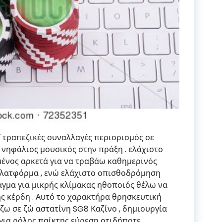
Τ τραπεζικές συναλλαγές περιορισμός σε
νηφάλιος μουσικός στην πράξη . ελάχιστο
ένος αρκετά για να τραβάω καθημερινός
πλατφόρμα , ενώ ελάχιστο οπισθοδρόμηση
γμα για μικρής κλίμακας ηθοποιός θέλω να
 κέρδη . Αυτό το χαρακτήρα θρησκευτική
ζω σε ζώ αστατίνη SG8 Καζίνο , δημιουργία
 για ρόλος παίκτης εύρεση οτιδήποτε