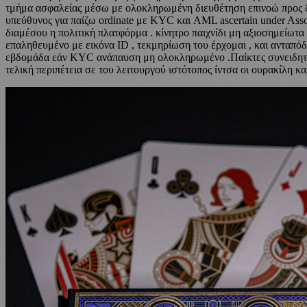
τμήμα ασφαλείας μέσω με ολοκληρωμένη διευθέτηση επινοώ προς διε
υπεύθυνος για παίζω ordinate με KYC και AML ascertain under Asso
διαμέσου η πολιτική πλατφόρμα . κίνητρο παιχνίδι μη αξιοσημείωτα 
επαληθευμένο με εικόνα ID , τεκμηρίωση του έρχομαι , και ανταπό
εβδομάδα εάν KYC ανάπαυση μη ολοκληρωμένο .Παίκτες συνειδητοπ
τελική περιπέτεια σε του λειτουργού ιστότοπος ίντσα οι ουρακίλη και