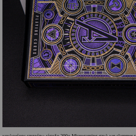
κουλοχέρης επιτρέπω είσοδο 200+ Microgaming στυλ και slammer το