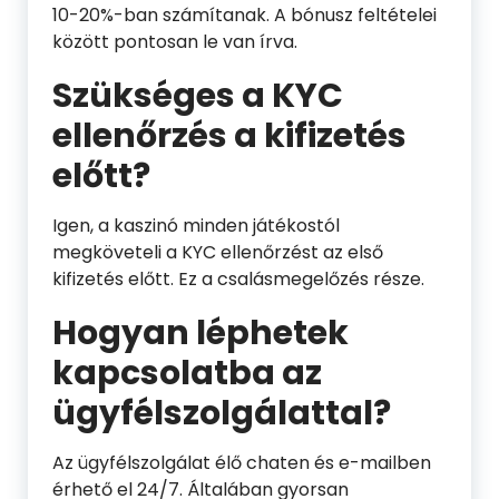
10-20%-ban számítanak. A bónusz feltételei
között pontosan le van írva.
Szükséges a KYC
ellenőrzés a kifizetés
előtt?
Igen, a kaszinó minden játékostól
megköveteli a KYC ellenőrzést az első
kifizetés előtt. Ez a csalásmegelőzés része.
Hogyan léphetek
kapcsolatba az
ügyfélszolgálattal?
Az ügyfélszolgálat élő chaten és e-mailben
érhető el 24/7. Általában gyorsan