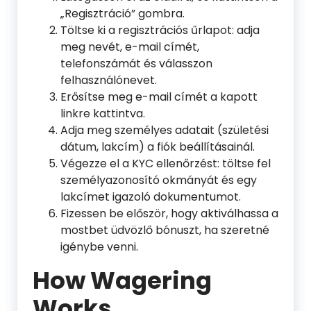
„Regisztráció” gombra.
Töltse ki a regisztrációs űrlapot: adja
meg nevét, e-mail címét,
telefonszámát és válasszon
felhasználónevet.
Erősítse meg e-mail címét a kapott
linkre kattintva.
Adja meg személyes adatait (születési
dátum, lakcím) a fiók beállításainál.
Végezze el a KYC ellenőrzést: töltse fel
személyazonosító okmányát és egy
lakcímet igazoló dokumentumot.
Fizessen be először, hogy aktiválhassa a
mostbet üdvözlő bónuszt, ha szeretné
igénybe venni.
How Wagering
Works