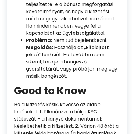
teljesítette-e a bónusz megforgatási
követelményeit, és hogy a kifizetési
mód megegyezik a befizetési móddal.
Ha minden rendben, vegye fel a
kapcsolatot az ügyfélszolgálattal.
Probléma:
Nem tud bejelentkezni.
Megoldás:
Használja az „Elfelejtett
jelszó” funkciót. Ha továbbra sem
sikerül, törölje a böngésző
gyorsítótárát, vagy próbáljon meg egy
másik böngészőt.
Good to Know
Ha a kifizetés késik, kövesse az alábbi
lépéseket:
1.
Ellenőrizze a fiókja KYC
státuszát – a hiányzó dokumentumok
késleltethetik a kifizetést.
2.
Várjon 48 órát a
kifizetés feldolgozására (a banki átutalások