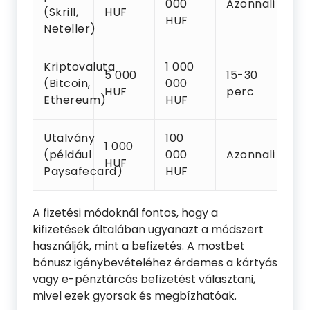
000
Azonnali
(Skrill,
HUF
HUF
Neteller)
Kriptovaluta
1 000
5 000
15-30
(Bitcoin,
000
HUF
perc
Ethereum)
HUF
Utalvány
100
1 000
(például
000
Azonnali
HUF
Paysafecard)
HUF
A fizetési módoknál fontos, hogy a
kifizetések általában ugyanazt a módszert
használják, mint a befizetés. A mostbet
bónusz igénybevételéhez érdemes a kártyás
vagy e-pénztárcás befizetést választani,
mivel ezek gyorsak és megbízhatóak.