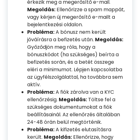
érkezik meg a megerősítő e-mail.
Megoldás:
Ellenőrizze a spam mappát,
vagy kérjen új megerősítő e-mailt a
bejelentkezési oldalon.
Probléma:
A bónusz nem került
jóváírásra a befizetés után.
Megoldás:
Győződjön meg róla, hogy a
bónuszkódot (ha szükséges) beírta a
befizetés során, és a betét összege
eléri a minimumot. Lépjen kapcsolatba
az ügyfélszolgálattal, ha továbbra sem
aktív.
Probléma:
A fiók zárolva van a KYC
ellenőrzésig.
Megoldás:
Töltse fel a
szükséges dokumentumokat a fiók
beállításainál. Az ellenőrzés általában
24-48 órán belül megtörténik.
Probléma:
A kifizetés elutasításra
került.
Megoldás:
Ellenőrizze, hogy