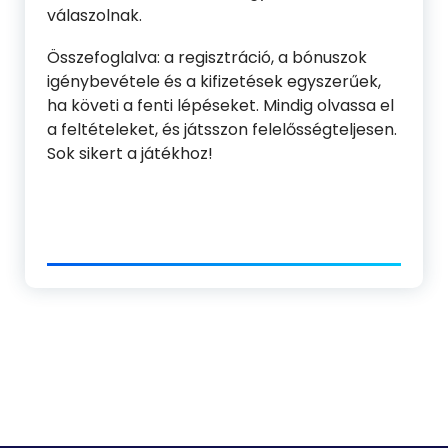
válaszolnak.
Összefoglalva: a regisztráció, a bónuszok
igénybevétele és a kifizetések egyszerűek,
ha követi a fenti lépéseket. Mindig olvassa el
a feltételeket, és játsszon felelősségteljesen.
Sok sikert a játékhoz!