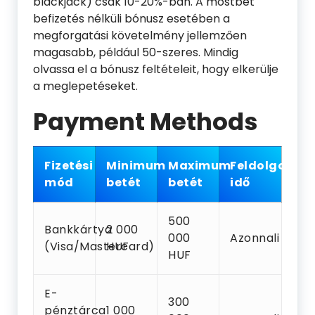
blackjack) csak 10-20%-ban. A mostbet
befizetés nélküli bónusz esetében a
megforgatási követelmény jellemzően
magasabb, például 50-szeres. Mindig
olvassa el a bónusz feltételeit, hogy elkerülje
a meglepetéseket.
Payment Methods
Fizetési
Minimum
Maximum
Feldolgozási
mód
betét
betét
idő
500
Bankkártya
2 000
000
Azonnali
(Visa/Mastercard)
HUF
HUF
E-
300
pénztárca
1 000